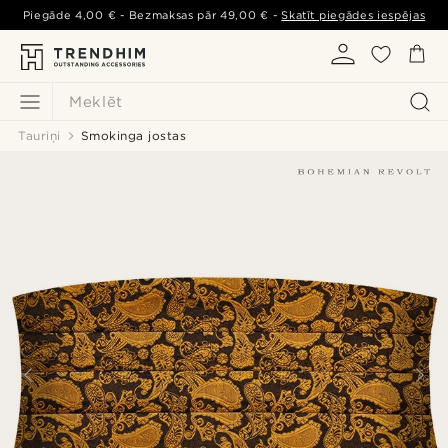
Piegāde
4,00 €
- Bezmaksas pār
49,00 €
-
Skatīt piegādes iespējas
Meklēt
Tauriņi
Smokinga jostas