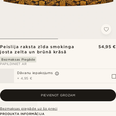
Peislija raksta zīda smokinga
54,95 €
josta zelta un brūnā krāsā
Bezmaksas Piegāde
PAPILDINIET AR
Dāvanu iepakojums
+
4,95 €
PIEVIENOT GROZAM
Bezmaksas piegāde uz šo preci
PRODUKTA INFORMĀCIJA