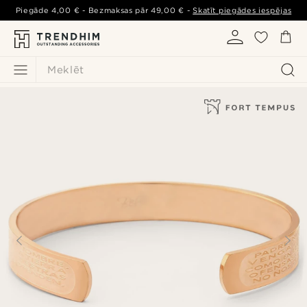
Piegāde
4,00 €
- Bezmaksas pār
49,00 €
-
Skatīt piegādes iespējas
Meklēt