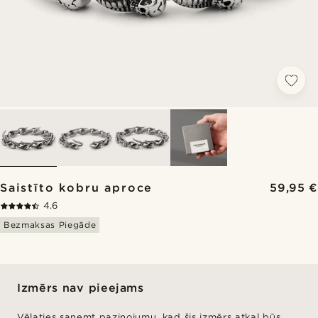
Saistīto kobru aproce
59,95 €
4.6
Bezmaksas Piegāde
Izmērs nav pieejams
Vēlaties saņemt paziņojumu, kad šis izmērs atkal būs