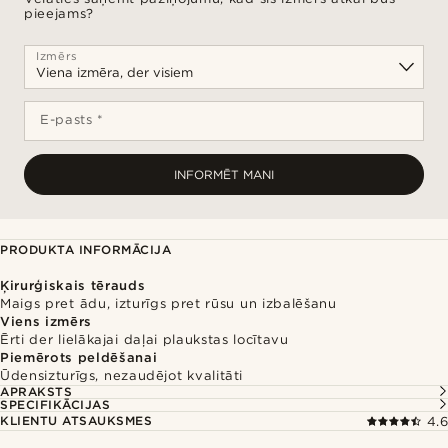
pieejams?
Izmērs
E-pasts *
INFORMĒT MANI
PRODUKTA INFORMĀCIJA
Ķirurģiskais tērauds
Maigs pret ādu, izturīgs pret rūsu un izbalēšanu
Viens izmērs
Ērti der lielākajai daļai plaukstas locītavu
Piemērots peldēšanai
Ūdensizturīgs, nezaudējot kvalitāti
APRAKSTS
SPECIFIKĀCIJAS
KLIENTU ATSAUKSMES
4.6