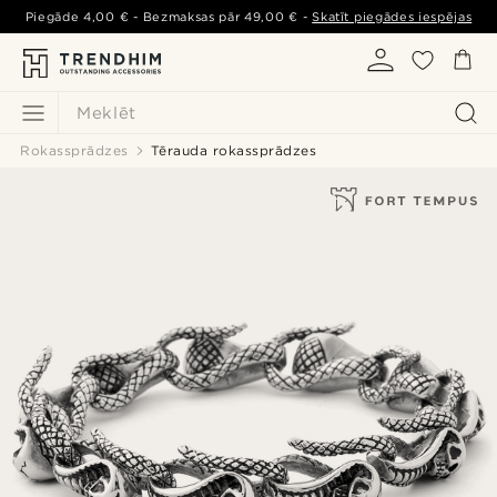
Piegāde
4,00 €
- Bezmaksas pār
49,00 €
-
Skatīt piegādes iespējas
Meklēt
Rokassprādzes
Tērauda rokassprādzes