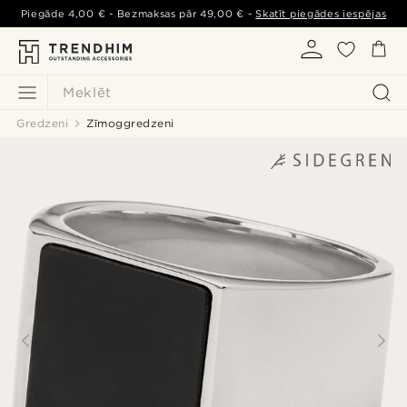
Piegāde
4,00 €
- Bezmaksas pār
49,00 €
-
Skatīt piegādes iespējas
Meklēt
Gredzeni
Zīmoggredzeni