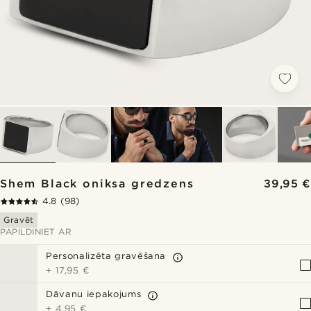
Shem Black oniksa gredzens
39,95 €
4.8
(98)
Gravēt
PAPILDINIET AR
Personalizēta gravēšana
+
17,95 €
Dāvanu iepakojums
+
4,95 €