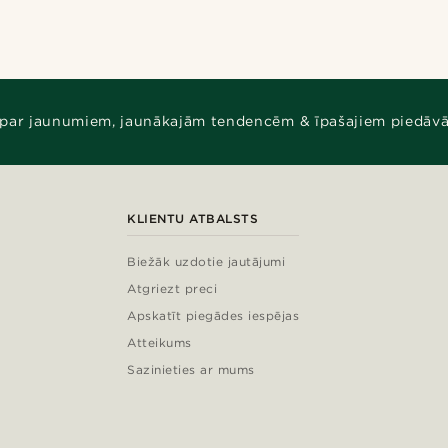
 par jaunumiem, jaunākajām tendencēm & īpašajiem piedāv
KLIENTU ATBALSTS
Biežāk uzdotie jautājumi
Atgriezt preci
Apskatīt piegādes iespējas
Atteikums
Sazinieties ar mums