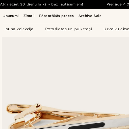
Atgrieziet 30 dienu laikā - bez jautājumiem!
Piegāde
4,
Jaunumi
Zīmoli
Pārdotākās preces
Archive Sale
Jaunā kolekcija
Rotaslietas un pulksteņi
Uzvalku akse