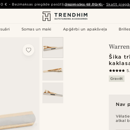
00 €
-
Bezmaksas piegāde pasūtījumiem virs
Sazinieties ar mums
49,00 €
-
Skatīt piegā
suāri
Somas un maki
Apģērbi un apakšveļa
Brille
Šika tr
kaklas
5
Gravēt
Nav 
Vēlati
atkal 