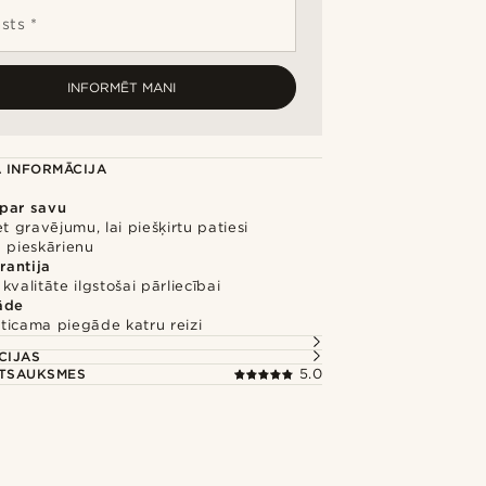
sts *
INFORMĒT MANI
 INFORMĀCIJA
 par savu
et gravējumu, lai piešķirtu patiesi
 pieskārienu
rantija
kvalitāte ilgstošai pārliecībai
āde
ticama piegāde katru reizi
CIJAS
ATSAUKSMES
5.0