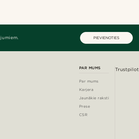
ājumiem.
PIEVIENOTIES
PAR MUMS
Trustpilot
Par mums
Karjera
Jaunākie raksti
Prese
CSR