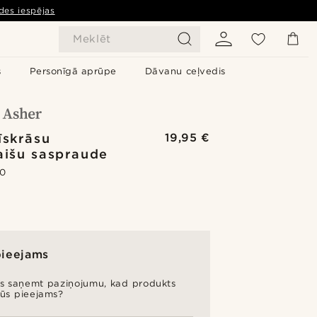
des iespējas
Meklēt
s
Personīgā aprūpe
Dāvanu ceļvedis
īskrāsu
19,95 €
aišu saspraude
.0
pieejams
es saņemt paziņojumu, kad produkts
būs pieejams?