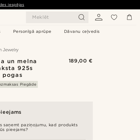
des iespējas
Meklēt
s
Personīgā aprūpe
Dāvanu ceļvedis
a un melna
189,00 €
aksta 925s
 pogas
ezmaksas Piegāde
pieejams
es saņemt paziņojumu, kad produkts
būs pieejams?