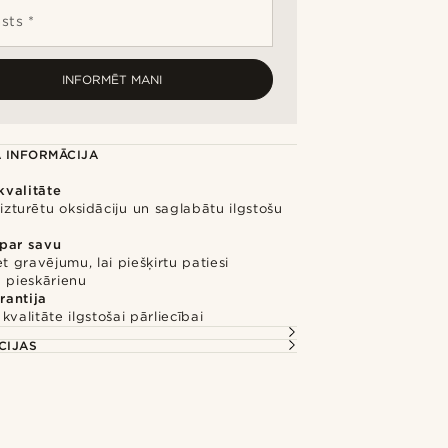
sts *
INFORMĒT MANI
 INFORMĀCIJA
valitāte
i izturētu oksidāciju un saglabātu ilgstošu
 par savu
et gravējumu, lai piešķirtu patiesi
 pieskārienu
rantija
kvalitāte ilgstošai pārliecībai
CIJAS