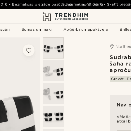
00 €
-
Bezmaksas piegāde pasūtījumiem virs
Sazinieties ar mums
49,00 €
-
Skatīt piegā
suāri
Somas un maki
Apģērbi un apakšveļa
Brille
Sudrab
šaha r
aproču
Gravēt
B
Nav 
Vēlati
atkal 