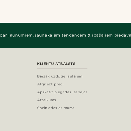
 par jaunumiem, jaunākajām tendencēm & īpašajiem piedāv
KLIENTU ATBALSTS
Biežāk uzdotie jautājumi
Atgriezt preci
Apskatīt piegādes iespējas
Atteikums
Sazinieties ar mums