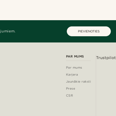
ājumiem.
PIEVIENOTIES
PAR MUMS
Trustpilot
Par mums
Karjera
Jaunākie raksti
Prese
CSR