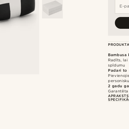
E-pa
PRODUKTA
Bambusa k
Radīts, la
spīdumu
Padari to
Pievienoji
personisku
2 gadu ga
Garantēta 
APRAKSTS
SPECIFIKĀ