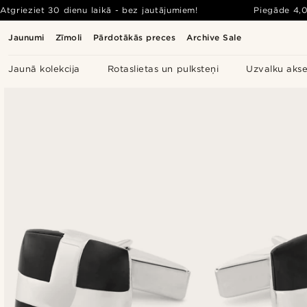
Atgrieziet 30 dienu laikā - bez jautājumiem!
Piegāde
4,
Jaunumi
Zīmoli
Pārdotākās preces
Archive Sale
Jaunā kolekcija
Rotaslietas un pulksteņi
Uzvalku akse