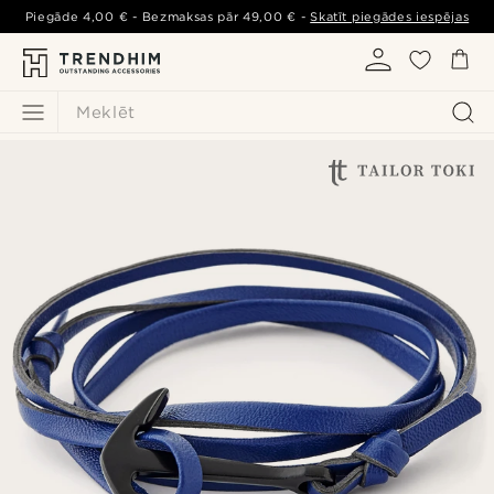
Piegāde
4,00 €
- Bezmaksas pār
49,00 €
-
Skatīt piegādes iespējas
Meklēt