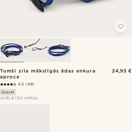
Tumši zila mākslīgās ādas enkura
24,95 €
aproce
4.5
(49)
Gravēt
IZVĒLIETIES KRĀSU