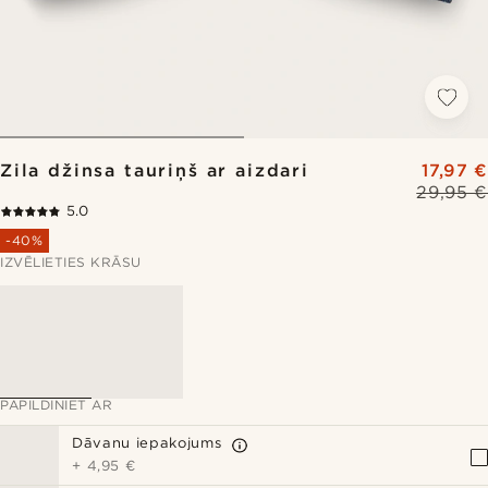
Zila džinsa tauriņš ar aizdari
17,97 €
29,95 €
5.0
-40%
IZVĒLIETIES KRĀSU
PAPILDINIET AR
Dāvanu iepakojums
+
4,95 €