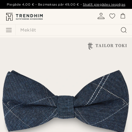
Piegāde
4,00 €
- Bezmaksas pār
49,00 €
-
Skatīt piegādes iespējas
Meklēt