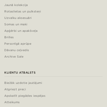
Jaunā kolekcija
Rotaslietas un pulksteņi
Uzvalku aksesuāri
Somas un maki
Apģērbi un apakšveļa
Brilles
Personīgā aprūpe
Dāvanu ceļvedis
Archive Sale
KLIENTU ATBALSTS
Biežāk uzdotie jautājumi
Atgriezt preci
Apskatīt piegādes iespējas
Atteikums