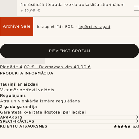
Nerūsējošā tērauda krekla apkaklīšu stiprinājumi
+
12,95 €
Archive Sale
Ietaupiet līdz 50% -
Iepērcies tagad
PIEVIENOT GROZAM
Piegāde 4,00 € - Bezmaksas virs 49,00 €
PRODUKTA INFORMĀCIJA
Tauriņš ar aizdari
Vienmēr perfekti veidots
Regulējams
Ātra un vienkārša izmēra regulēšana
2 gadu garantija
Garantēta kvalitāte ilgstošai pārliecībai
APRAKSTS
SPECIFIKĀCIJAS
KLIENTU ATSAUKSMES
5.0