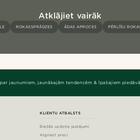
Atklājiet vairāk
LE
ROKASSPRĀDZES
ĀDAS APROCES
PĒRLĪŠU ROKA
 par jaunumiem, jaunākajām tendencēm & īpašajiem piedāv
KLIENTU ATBALSTS
Biežāk uzdotie jautājumi
Atgriezt preci