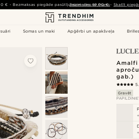
00 €
-
Bezmaksas piegāde pasūtījumiem virs
Sazinieties ar mums
49,00 €
-
Skatīt piegā
suāri
Somas un maki
Apģērbi un apakšveļa
Brille
Amalfi
aproču
gab.)
5
Gravēt
PAPILDINI