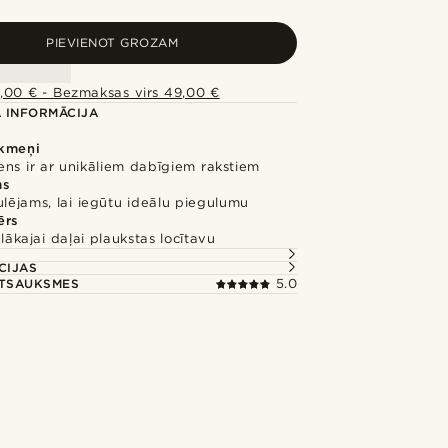
PIEVIENOT GROZAM
,00 € - Bezmaksas virs 49,00 €
 INFORMĀCIJA
kmeņi
ns ir ar unikāliem dabīgiem rakstiem
ms
ulējams, lai iegūtu ideālu piegulumu
ērs
elākajai daļai plaukstas locītavu
CIJAS
ATSAUKSMES
5.0