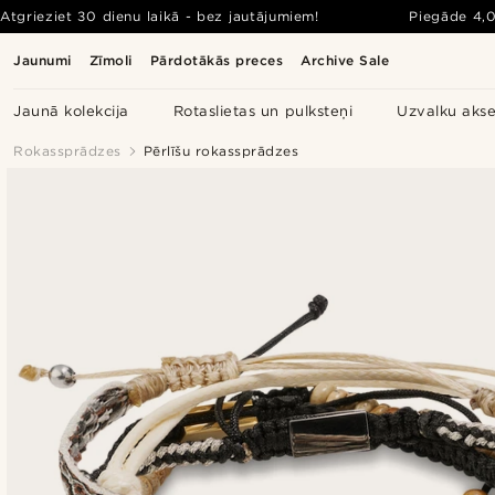
Atgrieziet 30 dienu laikā - bez jautājumiem!
Piegāde
4,
Jaunumi
Zīmoli
Pārdotākās preces
Archive Sale
Jaunā kolekcija
Rotaslietas un pulksteņi
Uzvalku akse
Rokassprādzes
Pērlīšu rokassprādzes