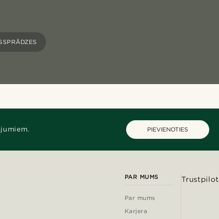
SSPRĀDZES
ājumiem.
PIEVIENOTIES
PAR MUMS
Trustpilot
Par mums
Karjera