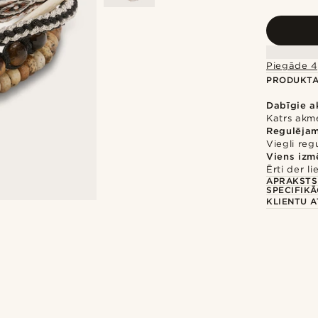
Piegāde 4
PRODUKTA
Dabīgie a
Katrs akme
Regulēja
Viegli reg
Viens izm
Ērti der li
APRAKSTS
SPECIFIKĀ
KLIENTU 