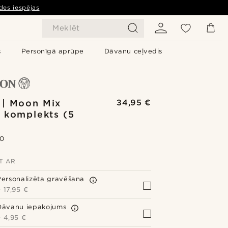
des iespējas
Meklēt
s
Personīgā aprūpe
Dāvanu ceļvedis
 | Moon Mix
34,95 €
 komplekts (5
.0
ET AR
Personalizēta gravēšana
+
17,95 €
Dāvanu iepakojums
+
4,95 €