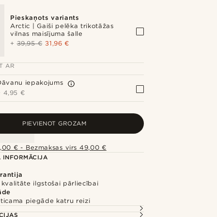
Pieskaņots variants
Arctic | Gaiši pelēka trikotāžas
vilnas maisījuma šalle
+
39,95 €
31,96 €
ET AR
Dāvanu iepakojums
+
4,95 €
PIEVIENOT GROZAM
,00 € - Bezmaksas virs 49,00 €
 INFORMĀCIJA
rantija
kvalitāte ilgstošai pārliecībai
āde
ticama piegāde katru reizi
CIJAS