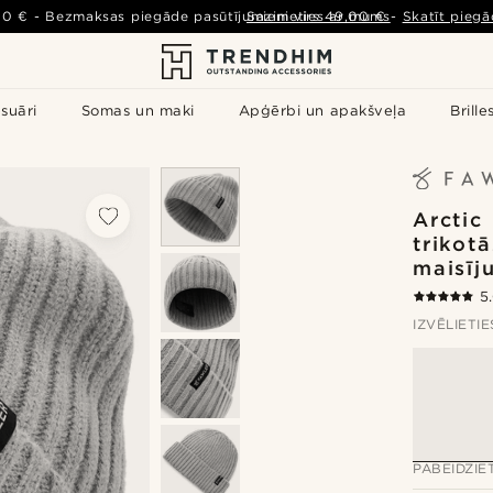
00 €
-
Bezmaksas piegāde pasūtījumiem virs
Sazinieties ar mums
49,00 €
-
Skatīt piegā
suāri
Somas un maki
Apģērbi un apakšveļa
Brille
Arctic 
trikotā
maisīj
5
IZVĒLIETI
PABEIDZIE