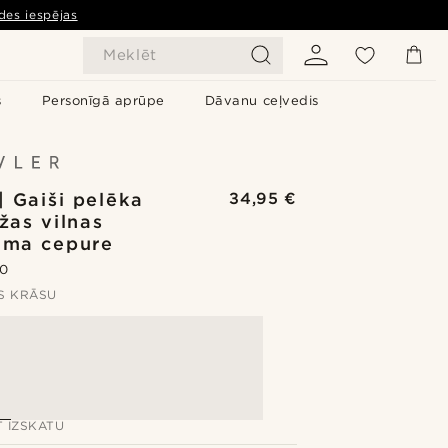
des iespējas
Meklēt
s
Personīgā aprūpe
Dāvanu ceļvedis
| Gaiši pelēka
34,95 €
žas vilnas
uma cepure
.0
ES KRĀSU
T IZSKATU