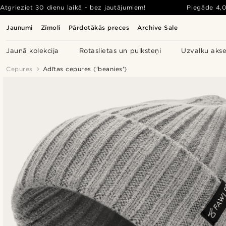
Atgrieziet 30 dienu laikā - bez jautājumiem!
Piegāde
4,
Jaunumi
Zīmoli
Pārdotākās preces
Archive Sale
Jaunā kolekcija
Rotaslietas un pulksteņi
Uzvalku akse
Cepures
Adītas cepures ('beanies')