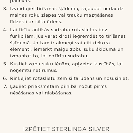
paliekas.
Izveidojiet tīrīšanas šķīdumu, sajaucot nedaudz
maigas roku ziepes vai trauku mazgāšanas
līdzekli ar silta ūdens.
Lai tīrītu antīkās sudraba rotaslietas bez
funkcijām, jūs varat droši iegremdēt to tīrīšanas
šķīdumā. Ja tam ir akmeņi vai citi dekora
elementi, iemērkt maigu zobu suku šķīdumā un
izmantot to, lai notīrītu sudrabu.
Kustiet zobu suku lēnām, apļveida kustībās, lai
noņemtu netīrumus.
Rinķējiet rotaslietu zem silta ūdens un nosusiniet.
Ļaujiet priekšmetam pilnībā nožūt pirms
nēsāšanas vai glabāšanas.
IZPĒTIET STERLINGA SILVER