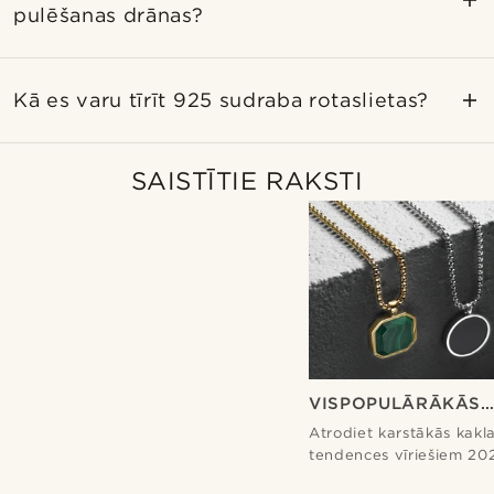
pulēšanas drānas?
Kā es varu tīrīt 925 sudraba rotaslietas?
SAISTĪTIE RAKSTI
VISPOPULĀRĀKĀS
KAKLAROTU TEND
Atrodiet karstākās kakl
VĪRIETIEM 2024. G
tendences vīriešiem 20
vienkāršām ķēdēm līdz 