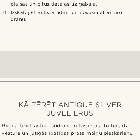
plaisas un citus detaļas uz gabala.
Izskalojiet aukstā ūdenī un nosusiniet ar tīru
drānu.
KĀ TĒRĒT ANTIQUE SILVER
JUVELIERUS
Rūpīgi tīriet antīko sudraba rotaslietas. To bagātā
vēsture un jutīgās īpašības prasa maigu pieskārienu.