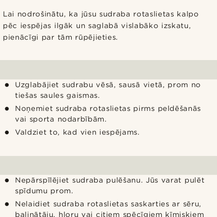
Lai nodrošinātu, ka jūsu sudraba rotaslietas kalpo
pēc iespējas ilgāk un saglabā vislabāko izskatu,
pienācīgi par tām rūpējieties.
Uzglabājiet sudrabu vēsā, sausā vietā, prom no
tiešas saules gaismas.
Noņemiet sudraba rotaslietas pirms peldēšanās
vai sporta nodarbībām.
Valdziet to, kad vien iespējams.
Nepārspīlējiet sudraba pulēšanu. Jūs varat pulēt
spīdumu prom.
Nelaidiet sudraba rotaslietas saskarties ar sēru,
balinātāju, hloru vai citiem spēcīgiem ķīmiskiem