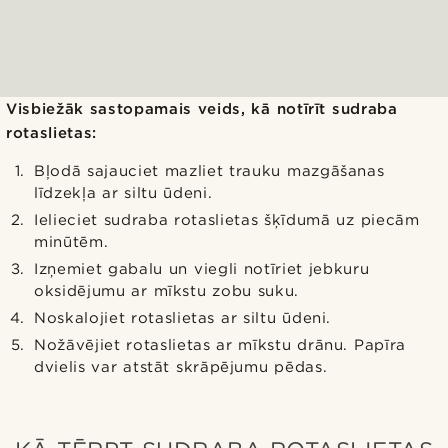
Visbiežāk sastopamais veids, kā notīrīt sudraba
rotaslietas:
Bļodā sajauciet mazliet trauku mazgāšanas
līdzekļa ar siltu ūdeni.
Ielieciet sudraba rotaslietas šķīdumā uz piecām
minūtēm.
Izņemiet gabalu un viegli notīriet jebkuru
oksidējumu ar mīkstu zobu suku.
Noskalojiet rotaslietas ar siltu ūdeni.
Nožāvējiet rotaslietas ar mīkstu drānu. Papīra
dvielis var atstāt skrāpējumu pēdas.