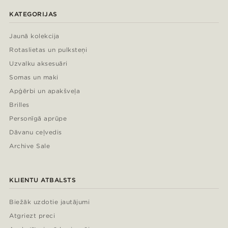
KATEGORIJAS
Jaunā kolekcija
Rotaslietas un pulksteņi
Uzvalku aksesuāri
Somas un maki
Apģērbi un apakšveļa
Brilles
Personīgā aprūpe
Dāvanu ceļvedis
Archive Sale
KLIENTU ATBALSTS
Biežāk uzdotie jautājumi
Atgriezt preci