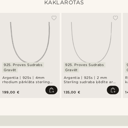
KAKLAROTAS
925. Proves Sudrabs
925. Proves Sudrabs
Gravēt
Gravēt
Argentia | 925s | 4mm
Argentia | 925s | 2 mm
R
rhodium pārklāta sterling
Sterling sudraba ķēdīte ar
k
sudraba ķēdes kaklarota
rodija pārklājumu
199,00 €
135,00 €
1