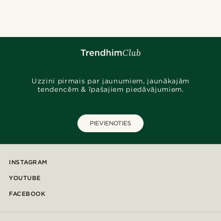
kaklarotām, virvju ķēd
slāņotām stiliem, šeit a
perfektu aksesuāru.
Uzzini pirmais par jaunumiem, jaunākajām
tendencēm & īpašajiem piedāvājumiem.
PIEVIENOTIES
INSTAGRAM
YOUTUBE
FACEBOOK