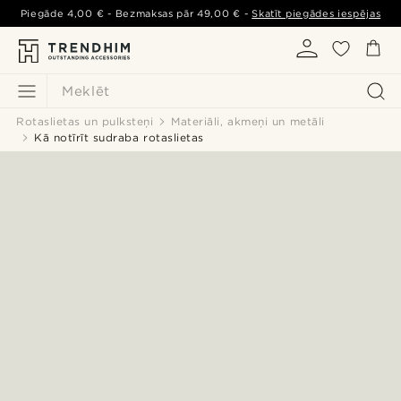
Piegāde
4,00 €
- Bezmaksas pār
49,00 €
-
Skatīt piegādes iespējas
Meklēt
Rotaslietas un pulksteņi
Materiāli, akmeņi un metāli
Kā notīrīt sudraba rotaslietas