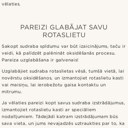
vēlaties.
PAREIZI GLABĀJAT SAVU
ROTASLIETU
Sakopt sudraba spīdumu var būt izaicinājums, taču ir
veidi, kā palīdzēt palēnināt oksidēšanās procesu.
Pareiza uzglabāšana ir galvenais!
Uzglabājiet sudraba rotaslietas vēsā, tumšā vietā, lai
novērstu oksidēšanos, un izmantojiet rotaslietu kasti
vai maisiņu, lai ierobežotu gaisa kontaktu un
mitrumu.
Ja vēlaties pareizi kopt savus sudraba izstrādājumus,
izmantojiet rotaslietu kasti ar speciāliem
nodalījumiem. Tādejādi katram izstrādājumam būs
sava vieta, un jums nevajadzēs uztraukties par to, ka