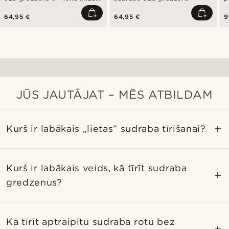
faktūru
s
64,95 €
64,95 €
9
JŪS JAUTĀJAT – MĒS ATBILDAM
Kurš ir labākais „lietas” sudraba tīrīšanai?
Kurš ir labākais veids, kā tīrīt sudraba
gredzenus?
Kā tīrīt aptraipītu sudraba rotu bez