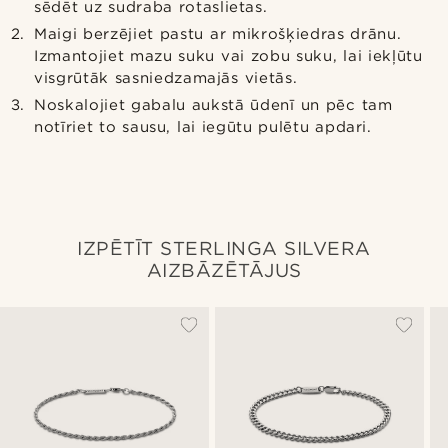
sēdēt uz sudraba rotaslietas.
Maigi berzējiet pastu ar mikrošķiedras drānu.
Izmantojiet mazu suku vai zobu suku, lai iekļūtu
visgrūtāk sasniedzamajās vietās.
Noskalojiet gabalu aukstā ūdenī un pēc tam
notīriet to sausu, lai iegūtu pulētu apdari.
IZPĒTĪT STERLINGA SILVERA
AIZBĀZĒTĀJUS