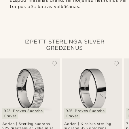
uzspodrināšanas drānu, lai noņemtu netīrumus vai
traipus pēc katras valkāšanas.
IZPĒTĪT STERLINGA SILVER
GREDZENUS
925. Proves Sudrabs
925. Proves Sudrabs
Gravēt
Gravēt
Adrian | Sterling sudraba
Adrian | Klasisks sterling
7
925 gredzens ar koka mizas
sudraba 925 gredzens
p