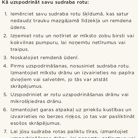
Kā uzspodrināt savu sudraba rotu:
Iemērciet savu sudraba rotu šķīdumā, kas satur
nedaudz trauku mazgājamā līdzekļa un remdena
ūdens.
Izņemiet rotu un notīriet ar mīksto zobu birsti vai
kokvilnas pumpuru, lai noņemtu netīrumus vai
traipus.
Noskalojiet remdenā ūdenī.
Pirms uzspodrināšanas, nosusiniet sudraba rotu.
Izmantojiet mīkstu drānu un izvairieties no papīra
dvieļiem vai salvetēm, jo tās var atstāt
skrāpējumus.
Uzspodriniet ar rotu uzspodrināšanas drānu vai
mikrošķiedras drānu.
Izmantojiet garas atpakaļ uz priekšu kustības un
izvairieties no berzes riņķos, jo tas var pasliktināt
esošos skrāpējumus.
Lai jūsu sudraba rotas paliktu tīras, izmantojiet