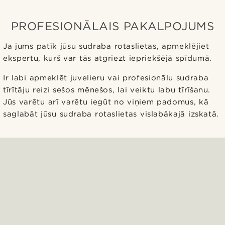
PROFESIONĀLAIS PAKALPOJUMS
Ja jums patīk jūsu sudraba rotaslietas, apmeklējiet
ekspertu, kurš var tās atgriezt iepriekšējā spīdumā.
Ir labi apmeklēt juvelieru vai profesionālu sudraba
tīrītāju reizi sešos mēnešos, lai veiktu labu tīrīšanu.
Jūs varētu arī varētu iegūt no viņiem padomus, kā
saglabāt jūsu sudraba rotaslietas vislabākajā izskatā.