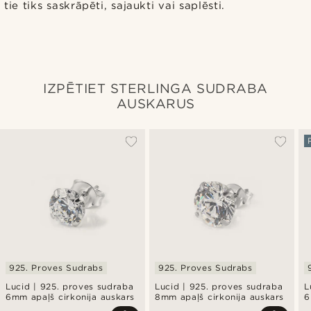
tie tiks saskrāpēti, sajaukti vai saplēsti.
IZPĒTIET STERLINGA SUDRABA
AUSKARUS
925. Proves Sudrabs
925. Proves Sudrabs
Lucid | 925. proves sudraba
Lucid | 925. proves sudraba
L
6mm apaļš cirkonija auskars
8mm apaļš cirkonija auskars
6
c