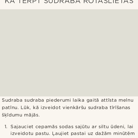
KĀ TĒRPT SUDRABA ROTASLIETAS
Sudraba sudraba piederumi laika gaitā attīsta melnu
patīnu. Lūk, kā izveidot vienkāršu sudraba tīrīšanas
šķīdumu mājās.
Sajauciet cepamās sodas sajūtu ar siltu ūdeni, lai
izveidotu pastu. Ļaujiet pastai uz dažām minūtēm