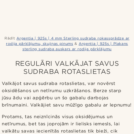
Rādīt
Argentia | 925s | 4 mm Sterling sudraba rokassprādze ar
rodija pārklājumu, skujiņas pinums
&
Argentia | 925s | Plakans
sterling sudraba auskars ar rodija pārklājumu
REGULĀRI VALKĀJAT SAVUS
SUDRABA ROTASLIETAS
Valkājot savus sudraba rotaslietas, var novērst
oksidēšanos un netīrumu uzkrāšanos. Berze starp
jūsu ādu vai apģērbu un šo gabalu darbojas
brīnumaini. Valkājiet savu mūžīgo gabalu ar lepnumu!
Protams, tas neiznīcinās visus oksidējumus un
netīrumus, bet tas joprojām ir lielisks iemesls, lai
valkātu savas iecienītās rotaslietas tik bieži, cik