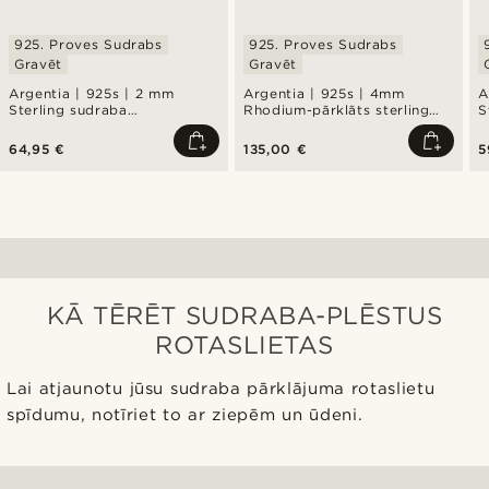
925. Proves Sudrabs
925. Proves Sudrabs
Gravēt
Gravēt
Argentia | 925s | 2 mm
Argentia | 925s | 4mm
A
Sterling sudraba
Rhodium-pārklāts sterling
S
rokassprādze ar rodija
sudraba ķēdes aproce
r
pārklājumu, kartjē pinums
p
64,95 €
135,00 €
5
KĀ TĒRĒT SUDRABA-PLĒSTUS
ROTASLIETAS
Lai atjaunotu jūsu sudraba pārklājuma rotaslietu
spīdumu, notīriet to ar ziepēm un ūdeni.