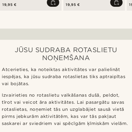
19,95 €
19,95 €
1
JŪSU SUDRABA ROTASLIETU
NOŅEMŠANA
Atcerieties, ka noteiktas aktivitātes var palielināt
iespējas, ka jūsu sudraba rotaslietas tiks aptraipītas
vai bojātas.
Izvairieties no rotaslietu valkāšanas dušā, peldot,
tīrot vai veicot āra aktivitātes. Lai pasargātu savas
rotaslietas, noņemiet tās un uzglabājiet sausā vietā
pirms jebkurām aktivitātēm, kas var tās pakļaut
saskarei ar sviedriem vai spēcīgām ķīmiskām vielām.