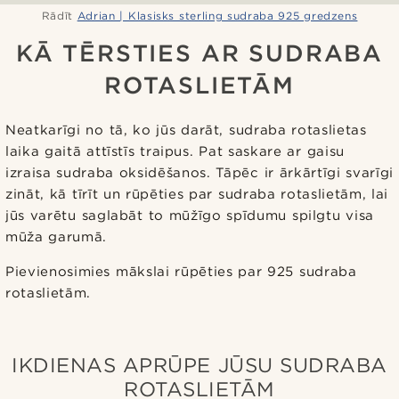
Rādīt
Adrian | Klasisks sterling sudraba 925 gredzens
KĀ TĒRSTIES AR SUDRABA
ROTASLIETĀM
Neatkarīgi no tā, ko jūs darāt, sudraba rotaslietas
laika gaitā attīstīs traipus. Pat saskare ar gaisu
izraisa sudraba oksidēšanos. Tāpēc ir ārkārtīgi svarīgi
zināt, kā tīrīt un rūpēties par sudraba rotaslietām, lai
jūs varētu saglabāt to mūžīgo spīdumu spilgtu visa
mūža garumā.
Pievienosimies mākslai rūpēties par 925 sudraba
rotaslietām.
IKDIENAS APRŪPE JŪSU SUDRABA
ROTASLIETĀM