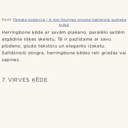
Rādīt
Pamata kolekcija | 6 mm Skujiņas pinuma kaklarota sudraba
krāsā
Herringbone ķēde ar savām plakano, paralēlo saitēm
atgādina siļķes skeletu. Tā ir pazīstama ar savu
plūdeno, gludo tekstūru un eleganto izskatu.
Salīdzinoši stingra, herringbone ķēdes reti griežas vai
sapinas.
7. VIRVES ĶĒDE