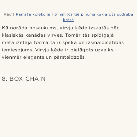
Rādīt
Pamata kolekcija | 6 mm Kartjē pinuma kaklarota sudraba
krāsā
Kā norāda nosaukums, virvju ķēde izskatās pēc
klasiskās kanādas virves. Tomēr tās spīdīgajā
metalizētajā formā tā ir spēka un izsmalcinātības
iemiesojums. Virvju ķēde ir pielāgots uzvalks –
vienmēr elegants un pārsteidzošs.
8. BOX CHAIN