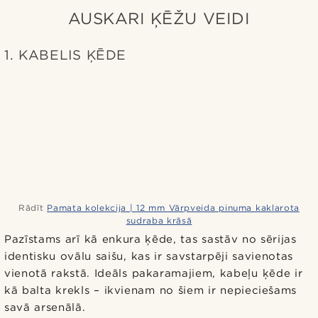
AUSKARI ĶĒŽU VEIDI
1. KABELIS ĶĒDE
Rādīt
Pamata kolekcija | 12 mm Vārpveida pinuma kaklarota
sudraba krāsā
Pazīstams arī kā enkura ķēde, tas sastāv no sērijas
identisku ovālu saišu, kas ir savstarpēji savienotas
vienotā rakstā. Ideāls pakaramajiem, kabeļu ķēde ir
kā balta krekls – ikvienam no šiem ir nepieciešams
savā arsenālā.