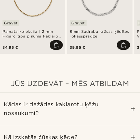
Gravēt
Gravēt
Pamata kolekcija | 2 mm
8mm Sudraba krāsas ķēdītes
P
Figaro tipa pinuma kaklarota
rokassprādze
V
zelta krāsā
t
p
34,95 €
39,95 €
3
JŪS UZDEVĀT – MĒS ATBILDAM
Kādas ir dažādas kaklarotu ķēžu
nosaukumi?
Kā izskatās čūskas ķēde?