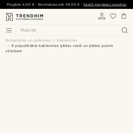
Piegāde
4,00 €
- Bezmaksas pār
49,00 €
-
Skatīt piegādes iespējas
Meklēt
Rotaslietas un pulksteņi
Kaklarotas
9 populārākie kaklarotas ķēdes veidi un ķēdes posmi
vīriešiem