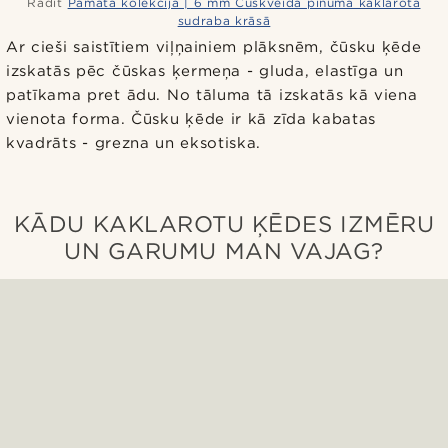
Rādīt
Pamata kolekcija | 6 mm Čūskveida pinuma kaklarota
sudraba krāsā
Ar cieši saistītiem viļņainiem plāksnēm, čūsku ķēde
izskatās pēc čūskas ķermeņa - gluda, elastīga un
patīkama pret ādu. No tāluma tā izskatās kā viena
vienota forma. Čūsku ķēde ir kā zīda kabatas
kvadrāts - grezna un eksotiska.
KĀDU KAKLAROTU ĶĒDES IZMĒRU
UN GARUMU MAN VAJAG?