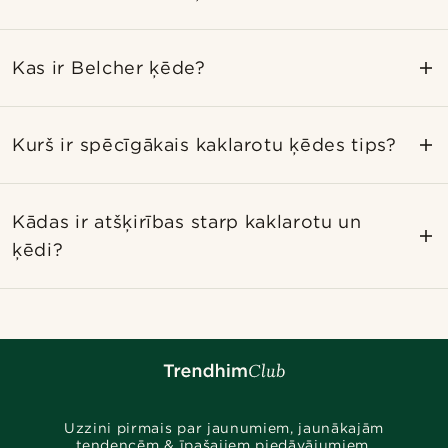
Kas ir Belcher ķēde?
Kurš ir spēcīgākais kaklarotu ķēdes tips?
Kādas ir atšķirības starp kaklarotu un
ķēdi?
Uzzini pirmais par jaunumiem, jaunākajām
tendencēm & īpašajiem piedāvājumiem.