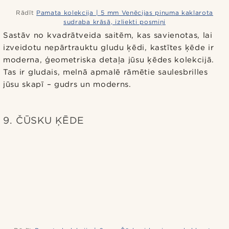
Rādīt
Pamata kolekcija | 5 mm Venēcijas pinuma kaklarota
sudraba krāsā, izliekti posmiņi
Sastāv no kvadrātveida saitēm, kas savienotas, lai
izveidotu nepārtrauktu gludu ķēdi, kastītes ķēde ir
moderna, ģeometriska detaļa jūsu ķēdes kolekcijā.
Tas ir gludais, melnā apmalē rāmētie saulesbrilles
jūsu skapī – gudrs un moderns.
9. ČŪSKU ĶĒDE