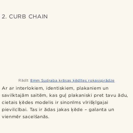
2. CURB CHAIN
Rādīt
8mm Sudraba krāsas ķēdītes rokassprādze
Ar ar interlokiem, identiskiem, plakaniem un
savilktajām saitēm, kas guļ plakaniski pret tavu ādu,
cietais ķēdes modelis ir sinonīms vīrišķīgajai
pievilcībai. Tas ir ādas jakas ķēde – galanta un
vienmēr sacelšanās.