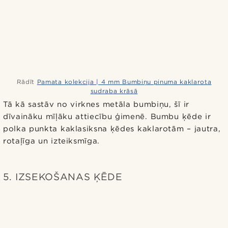
Rādīt
Pamata kolekcija | 4 mm Bumbiņu pinuma kaklarota
sudraba krāsā
Tā kā sastāv no virknes metāla bumbiņu, šī ir
dīvaināku mīļāku attiecību ģimenē. Bumbu ķēde ir
polka punkta kaklasiksna ķēdes kaklarotām – jautra,
rotaļīga un izteiksmīga.
5. IZSEKOŠANAS ĶĒDE