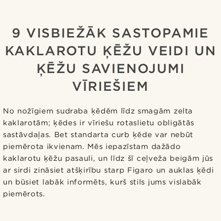
9 VISBIEŽĀK SASTOPAMIE
KAKLAROTU ĶĒŽU VEIDI UN
ĶĒŽU SAVIENOJUMI
VĪRIEŠIEM
No nožīgiem sudraba ķēdēm līdz smagām zelta
kaklarotām; ķēdes ir vīriešu rotaslietu obligātās
sastāvdaļas. Bet standarta curb ķēde var nebūt
piemērota ikvienam. Mēs iepazīstam dažādo
kaklarotu ķēžu pasauli, un līdz šī ceļveža beigām jūs
ar sirdi zināsiet atšķirību starp Figaro un auklas ķēdi
un būsiet labāk informēts, kurš stils jums vislabāk
piemērots.