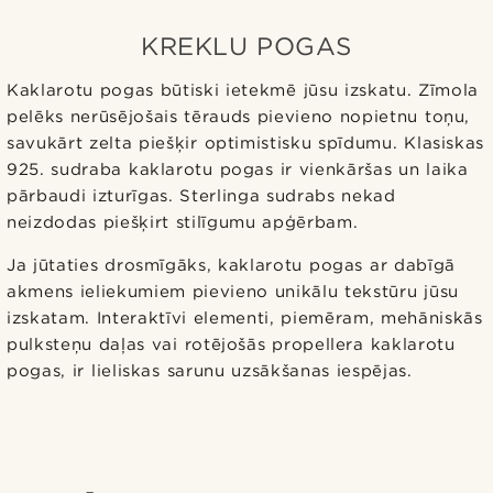
KREKLU POGAS
Kaklarotu pogas būtiski ietekmē jūsu izskatu. Zīmola
pelēks nerūsējošais tērauds pievieno nopietnu toņu,
savukārt zelta piešķir optimistisku spīdumu. Klasiskas
925. sudraba kaklarotu pogas ir vienkāršas un laika
pārbaudi izturīgas. Sterlinga sudrabs nekad
neizdodas piešķirt stilīgumu apģērbam.
Ja jūtaties drosmīgāks, kaklarotu pogas ar dabīgā
akmens ieliekumiem pievieno unikālu tekstūru jūsu
izskatam. Interaktīvi elementi, piemēram, mehāniskās
pulksteņu daļas vai rotējošās propellera kaklarotu
pogas, ir lieliskas sarunu uzsākšanas iespējas.