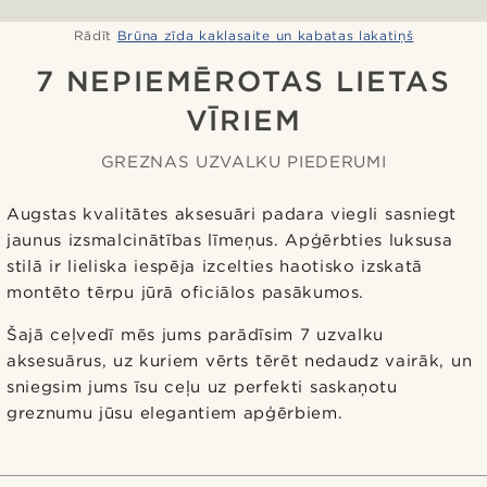
Rādīt
Brūna zīda kaklasaite un kabatas lakatiņš
7 NEPIEMĒROTAS LIETAS
VĪRIEM
GREZNAS UZVALKU PIEDERUMI
Augstas kvalitātes aksesuāri padara viegli sasniegt
jaunus izsmalcinātības līmeņus. Apģērbties luksusa
stilā ir lieliska iespēja izcelties haotisko izskatā
montēto tērpu jūrā oficiālos pasākumos.
Šajā ceļvedī mēs jums parādīsim 7 uzvalku
aksesuārus, uz kuriem vērts tērēt nedaudz vairāk, un
sniegsim jums īsu ceļu uz perfekti saskaņotu
greznumu jūsu elegantiem apģērbiem.