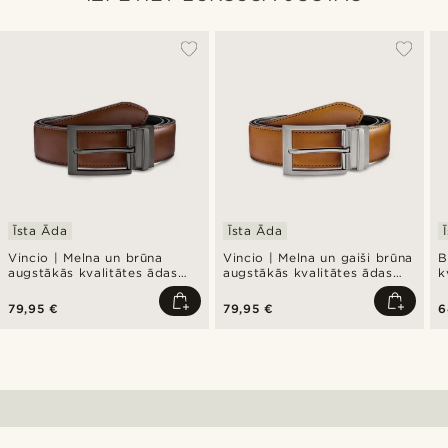
Īsta Āda
Īsta Āda
Vincio | Melna un brūna
Vincio | Melna un gaiši brūna
B
augstākās kvalitātes ādas
augstākās kvalitātes ādas
k
josta, nēsājama uz divām
josta, nēsājama uz divām
pusēm
pusēm
79,95 €
79,95 €
6