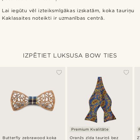
Lai iegūtu vēl izteiksmīgākas izskatām, koka tauriņu
Kaklasaites noteikti ir uzmanības centrā.
IZPĒTIET LUKSUSA BOW TIES
Premium Kvalitāte
Butterfly zebrawood koka
Oranžs zīda tauriņš bez
Z