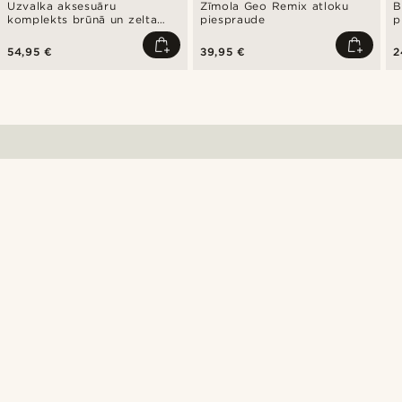
Uzvalka aksesuāru
Zīmola Geo Remix atloku
B
komplekts brūnā un zelta
piespraude
p
krāsā
54,95 €
39,95 €
2