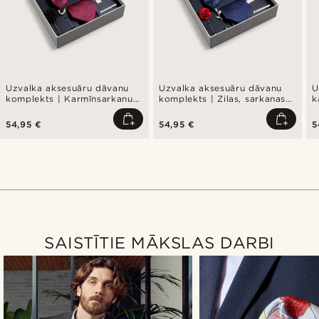
Uzvalka aksesuāru dāvanu
Uzvalka aksesuāru dāvanu
U
komplekts | Karmīnsarkanu
komplekts | Zilas, sarkanas
k
un karaliski zilu tauriņu
un sudraba krāsas komplekts
u
motīvu komplekts
54,95 €
54,95 €
5
SAISTĪTIE MĀKSLAS DARBI