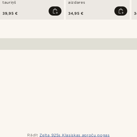
tauriņš
aizdares
39,95 €
34,95 €
3
Rādīt
Zelta 925s Klasiskas aproču pogas