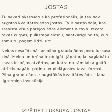
JOSTAS
Tu nevari aksesuārus kā profesionālis, ja tev nav
augstas kvalitātes ādas jostas. Tā ir sastāvdaļa, kas
sasaista visus pārējos ādas elementus tavā izskatā –
tavas kurpes, pulksteņa siksnu, neatkarīgi no tā, kuru
somu tu paņem līdzi, utt.
Nekas nesalīdzinās ar pilno graudu ādas jostu luksusa
ziņā. Melna un brūna ir obligāti jāpatur, lai saglabātu
savas iespējas atvērtas, un katra no tām laika gaitā
attīstīs bagātu patīnu un pielāgosies tavai formai.
Pilna graudu āda ir augstākās kvalitātes āda – laba
ilgtermiņa investīcija.
IZPĒTIET LUKSUSA JOSTAS