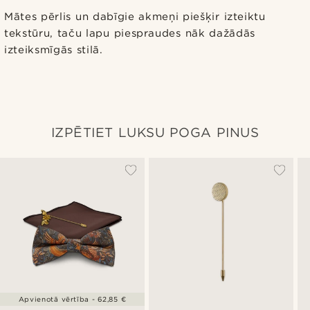
Mātes pērlis un dabīgie akmeņi piešķir izteiktu
tekstūru, taču lapu piespraudes nāk dažādās
izteiksmīgās stilā.
IZPĒTIET LUKSU POGA PINUS
Apvienotā vērtība - 62,85 €