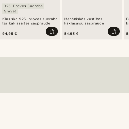
925. Proves Sudrabs
Gravēt
Klasiska 925. proves sudraba
Mehāniskās kustības
B
īsa kaklasaites saspraude
kaklasaišu saspraude
k
94,95 €
54,95 €
5