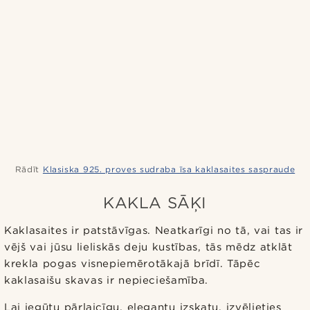
Rādīt
Klasiska 925. proves sudraba īsa kaklasaites saspraude
KAKLA SĀĶI
Kaklasaites ir patstāvīgas. Neatkarīgi no tā, vai tas ir
vējš vai jūsu lieliskās deju kustības, tās mēdz atklāt
krekla pogas visnepiemērotākajā brīdī. Tāpēc
kaklasaišu skavas ir nepieciešamība.
Lai iegūtu pārlaicīgu, elegantu izskatu, izvēlieties