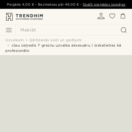
Piegāde
4,00 €
- Bezmaksas pār
49,00 €
-
Skatīt piegādes iespējas
Meklēt
Uzvalkam
Ģērbšanās kodi un gadījumi
Jūsu ceļvedis 7 greznu uzvalka aksesuāru | Izskatieties kā
profesionālis