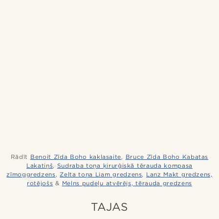
Rādīt
Benoit Zīda Boho kaklasaite
,
Bruce Zīda Boho Kabatas
Lakatiņš
,
Sudraba toņa ķirurģiskā tērauda kompasa
zīmoggredzens
,
Zelta toņa Liam ​​gredzens
,
Lanz Makt gredzens,
rotējošs
&
Melns pudeļu atvērējs, tērauda gredzens
TAJAS