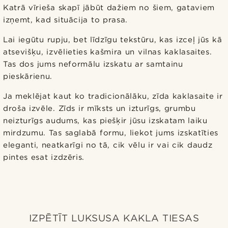
Katrā vīrieša skapī jābūt dažiem no šiem, gataviem
izņemt, kad situācija to prasa.
Lai iegūtu rupju, bet līdzīgu tekstūru, kas izceļ jūs kā
atsevišķu, izvēlieties kašmira un vilnas kaklasaites.
Tas dos jums neformālu izskatu ar samtainu
pieskārienu.
Ja meklējat kaut ko tradicionālāku, zīda kaklasaite ir
droša izvēle. Zīds ir mīksts un izturīgs, grumbu
neizturīgs audums, kas piešķir jūsu izskatam laiku
mirdzumu. Tas saglabā formu, liekot jums izskatīties
eleganti, neatkarīgi no tā, cik vēlu ir vai cik daudz
pintes esat izdzēris.
IZPĒTĪT LUKSUSA KAKLA TIESAS