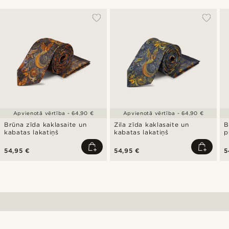
Apvienotā vērtība - 64,90 €
Apvienotā vērtība - 64,90 €
Brūna zīda kaklasaite un
Zila zīda kaklasaite un
B
kabatas lakatiņš
kabatas lakatiņš
p
l
54,95 €
54,95 €
5