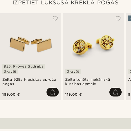
IZPĒTIET LUKSUSA KREKLA POGAS
925. Proves Sudrabs
Gravēt
Gravēt
Zelta 925s Klasiskas aproču
Zelta tonēta mehāniskā
A
pogas
kustības apmale
199,00 €
119,00 €
9