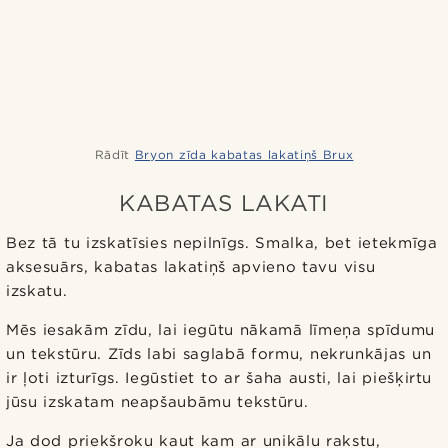
Rādīt
Bryon zīda kabatas lakatiņš Brux
KABATAS LAKATI
Bez tā tu izskatīsies nepilnīgs. Smalka, bet ietekmīga
aksesuārs, kabatas lakatiņš apvieno tavu visu
izskatu.
Mēs iesakām zīdu, lai iegūtu nākamā līmeņa spīdumu
un tekstūru. Zīds labi saglabā formu, nekrunkājas un
ir ļoti izturīgs. Iegūstiet to ar šaha austi, lai piešķirtu
jūsu izskatam neapšaubāmu tekstūru.
Ja dod priekšroku kaut kam ar unikālu rakstu,