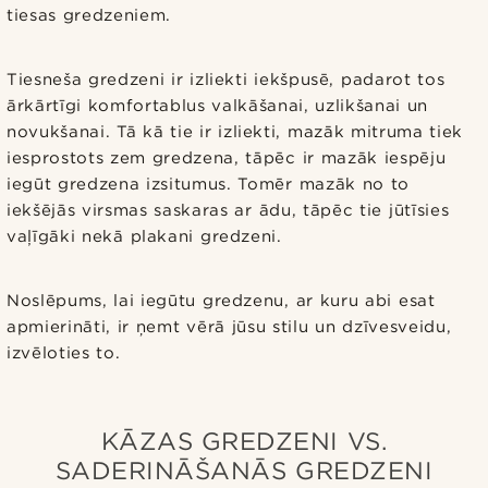
tiesas gredzeniem.
Tiesneša gredzeni ir izliekti iekšpusē, padarot tos
ārkārtīgi komfortablus valkāšanai, uzlikšanai un
novukšanai. Tā kā tie ir izliekti, mazāk mitruma tiek
iesprostots zem gredzena, tāpēc ir mazāk iespēju
iegūt gredzena izsitumus. Tomēr mazāk no to
iekšējās virsmas saskaras ar ādu, tāpēc tie jūtīsies
vaļīgāki nekā plakani gredzeni.
Noslēpums, lai iegūtu gredzenu, ar kuru abi esat
apmierināti, ir ņemt vērā jūsu stilu un dzīvesveidu,
izvēloties to.
KĀZAS GREDZENI VS.
SADERINĀŠANĀS GREDZENI