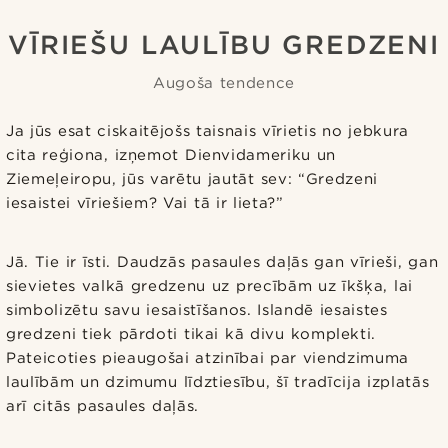
VĪRIEŠU LAULĪBU GREDZENI
Augoša tendence
Ja jūs esat ciskaitējošs taisnais vīrietis no jebkura
cita reģiona, izņemot Dienvidameriku un
Ziemeļeiropu, jūs varētu jautāt sev: “Gredzeni
iesaistei vīriešiem? Vai tā ir lieta?”
Jā. Tie ir īsti. Daudzās pasaules daļās gan vīrieši, gan
sievietes valkā gredzenu uz precībām uz īkšķa, lai
simbolizētu savu iesaistīšanos. Islandē iesaistes
gredzeni tiek pārdoti tikai kā divu komplekti.
Pateicoties pieaugošai atzinībai par viendzimuma
laulībām un dzimumu līdztiesību, šī tradīcija izplatās
arī citās pasaules daļās.