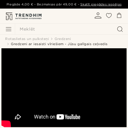
Piegāde
4,00 €
- Bezmaksas pār
49,00 €
-
Skatīt piegādes iespējas
Meklēt
Rotaslietas un pulksteņi
Gredzeni
Gredzeni ar iesaisti vīriešiem - Jūsu galīgais ceļvedis