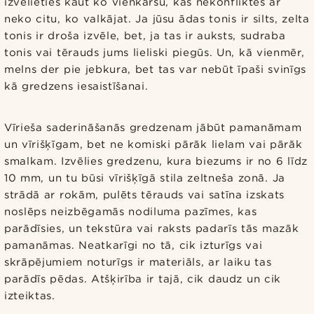
izvēlieties kaut ko vienkāršu, kas nekonfliktēs ar
neko citu, ko valkājat. Ja jūsu ādas tonis ir silts, zelta
tonis ir droša izvēle, bet, ja tas ir auksts, sudraba
tonis vai tērauds jums lieliski piegūs. Un, kā vienmēr,
melns der pie jebkura, bet tas var nebūt īpaši svinīgs
kā gredzens iesaistīšanai.
Vīrieša saderināšanās gredzenam jābūt pamanāmam
un vīrišķīgam, bet ne komiski pārāk lielam vai pārāk
smalkam. Izvēlies gredzenu, kura biezums ir no 6 līdz
10 mm, un tu būsi vīrišķīgā stila zeltneša zonā. Ja
strādā ar rokām, pulēts tērauds vai satīna izskats
noslēps neizbēgamās nodiluma pazīmes, kas
parādīsies, un tekstūra vai raksts padarīs tās mazāk
pamanāmas. Neatkarīgi no tā, cik izturīgs vai
skrāpējumiem noturīgs ir materiāls, ar laiku tas
parādīs pēdas. Atšķirība ir tajā, cik daudz un cik
izteiktas.