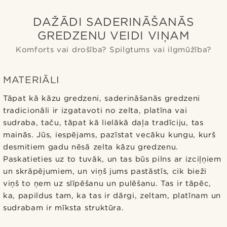
DAŽĀDI SADERINĀŠANĀS
GREDZENU VEIDI VIŅAM
Komforts vai drošība? Spilgtums vai ilgmūžība?
MATERIĀLI
Tāpat kā kāzu gredzeni, saderināšanās gredzeni
tradicionāli ir izgatavoti no zelta, platīna vai
sudraba, taču, tāpat kā lielākā daļa tradīciju, tas
mainās. Jūs, iespējams, pazīstat vecāku kungu, kurš
desmitiem gadu nēsā zelta kāzu gredzenu.
Paskatieties uz to tuvāk, un tas būs pilns ar izciļņiem
un skrāpējumiem, un viņš jums pastāstīs, cik bieži
viņš to ņem uz slīpēšanu un pulēšanu. Tas ir tāpēc,
ka, papildus tam, ka tas ir dārgi, zeltam, platīnam un
sudrabam ir mīksta struktūra.