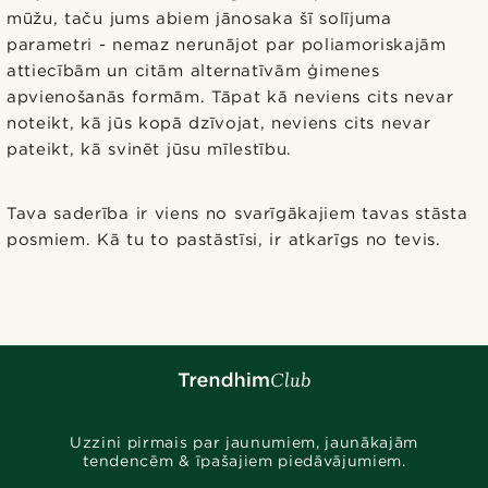
mūžu, taču jums abiem jānosaka šī solījuma
parametri - nemaz nerunājot par poliamoriskajām
attiecībām un citām alternatīvām ģimenes
apvienošanās formām. Tāpat kā neviens cits nevar
noteikt, kā jūs kopā dzīvojat, neviens cits nevar
pateikt, kā svinēt jūsu mīlestību.
Tava saderība ir viens no svarīgākajiem tavas stāsta
posmiem. Kā tu to pastāstīsi, ir atkarīgs no tevis.
Uzzini pirmais par jaunumiem, jaunākajām
tendencēm & īpašajiem piedāvājumiem.