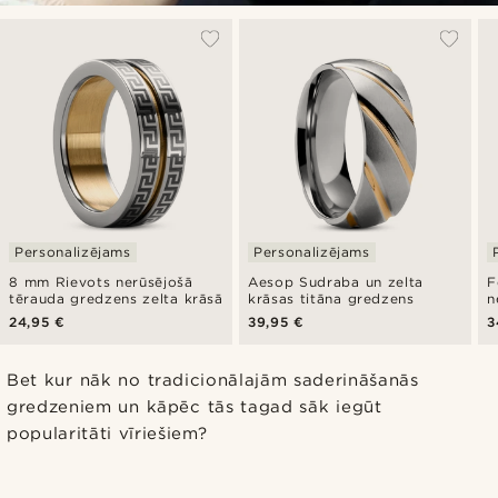
Personalizējams
Personalizējams
8 mm Rievots nerūsējošā
Aesop Sudraba un zelta
F
tērauda gredzens zelta krāsā
krāsas titāna gredzens
n
s
24,95 €
39,95 €
3
Bet kur nāk no tradicionālajām saderināšanās
gredzeniem un kāpēc tās tagad sāk iegūt
popularitāti vīriešiem?