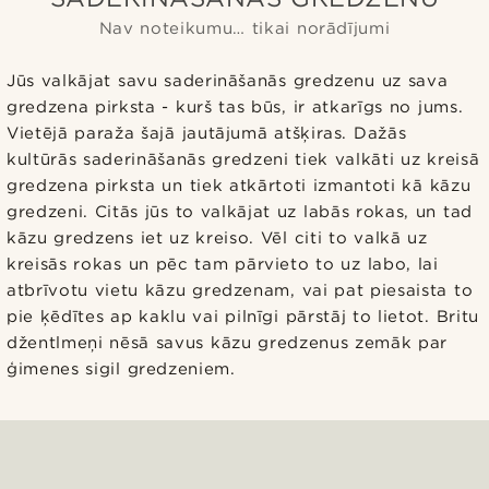
Nav noteikumu… tikai norādījumi
Jūs valkājat savu saderināšanās gredzenu uz sava
gredzena pirksta - kurš tas būs, ir atkarīgs no jums.
Vietējā paraža šajā jautājumā atšķiras. Dažās
kultūrās saderināšanās gredzeni tiek valkāti uz kreisā
gredzena pirksta un tiek atkārtoti izmantoti kā kāzu
gredzeni. Citās jūs to valkājat uz labās rokas, un tad
kāzu gredzens iet uz kreiso. Vēl citi to valkā uz
kreisās rokas un pēc tam pārvieto to uz labo, lai
atbrīvotu vietu kāzu gredzenam, vai pat piesaista to
pie ķēdītes ap kaklu vai pilnīgi pārstāj to lietot. Britu
džentlmeņi nēsā savus kāzu gredzenus zemāk par
ģimenes sigil gredzeniem.