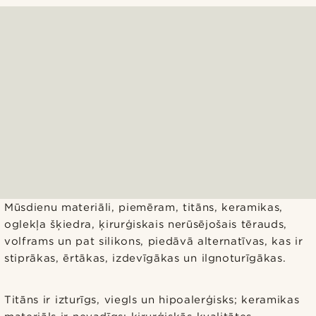
Mūsdienu materiāli, piemēram, titāns, keramikas,
oglekļa šķiedra, ķirurģiskais nerūsējošais tērauds,
volframs un pat silikons, piedāvā alternatīvas, kas ir
stiprākas, ērtākas, izdevīgākas un ilgnoturīgākas.
Titāns ir izturīgs, viegls un hipoalerģisks; keramikas