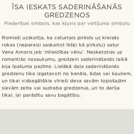
ĪSA IESKATS SADERINĀŠANĀS
GREDZENOS
Piederības simbols, kas kļuvis par veltījuma simbolu
Romieši uzskatīja, ka ceturtais pirksts uz kreisās
rokas (nepareizi saskaitot īkšķi kā pirkstu) satur
Vena Amoris jeb 'mīlestības vēnu'. Neskatoties uz
romantišo nosaukumu, gredzeni saderināšanās laikā
bija īpašuma pazīme. Lielākā daļa saderināšanās
gredzenu tika izgatavoti no kanāla, ādas vai kauliem,
un tikai visbagātākie vīrieši deva savām topošajām
sievām zelta vai sudraba gredzenus, un to darīja
tikai, lai parādītu savu bagātību.