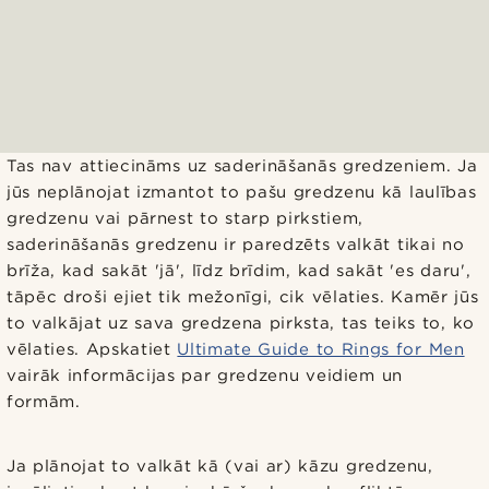
Tas nav attiecināms uz saderināšanās gredzeniem. Ja
jūs neplānojat izmantot to pašu gredzenu kā laulības
gredzenu vai pārnest to starp pirkstiem,
saderināšanās gredzenu ir paredzēts valkāt tikai no
brīža, kad sakāt 'jā', līdz brīdim, kad sakāt 'es daru',
tāpēc droši ejiet tik mežonīgi, cik vēlaties. Kamēr jūs
to valkājat uz sava gredzena pirksta, tas teiks to, ko
vēlaties. Apskatiet
Ultimate Guide to Rings for Men
vairāk informācijas par gredzenu veidiem un
formām.
Ja plānojat to valkāt kā (vai ar) kāzu gredzenu,