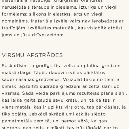
materiāls ir nevadīgs; ķirurģiskās kvalitātes
nerūsējošais tērauds ir pieejams, izturīgs un viegli
formējams; silikons ir elastīgs, ērts un viegli
nomaināms. Materiāla izvēle vairs nav ierobežota ar
tradīcijām. Izvēlieties materiālu, kas vislabāk atbilst
jums un jūsu dzīvesveidam.
VIRSMU APSTRĀDES
Saskaitīsim to godīgi: tīra zelta un platīna gredzeni
maksā dārgi. Tāpēc daudzi izvēlas pārklātus
saderināšanās gredzenus. Visizplatītākie no tiem ir
ķīmiski apzeltīti sudraba gredzeni ar zelta slāni uz
virsmas. Šāda veida pārklājums rezultējas plānā slānī,
kas laika gaitā zaudē savu krāsu, un, tā kā tas ir
viens metāls, kas ir uzlikts virs otra, tas pārklāsies, ja
tiks bojāts. Jebkādi skrāpējumi atklās slēpto
pamatmetālu zem tā, un, ņemot vērā, ka gan
sudrabs, gan zelts ir mīksti, tev būs jāgādā par to