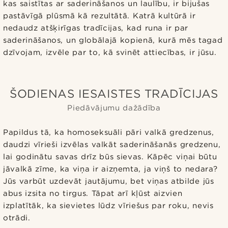
kas saistītas ar saderināšanos un laulību, ir bijušas
pastāvīgā plūsmā kā rezultātā. Katrā kultūrā ir
nedaudz atšķirīgas tradīcijas, kad runa ir par
saderināšanos, un globālajā kopienā, kurā mēs tagad
dzīvojam, izvēle par to, kā svinēt attiecības, ir jūsu.
ŠODIENAS IESAISTES TRADĪCIJAS
Piedāvājumu dažādība
Papildus tā, ka homoseksuāli pāri valkā gredzenus,
daudzi vīrieši izvēlas valkāt saderināšanās gredzenu,
lai godinātu savas drīz būs sievas. Kāpēc viņai būtu
jāvalkā zīme, ka viņa ir aizņemta, ja viņš to nedara?
Jūs varbūt uzdevāt jautājumu, bet viņas atbilde jūs
abus izsita no tirgus. Tāpat arī kļūst aizvien
izplatītāk, ka sievietes lūdz vīriešus par roku, nevis
otrādi.