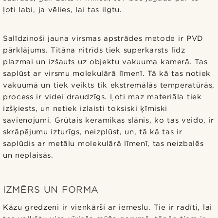
ļoti labi, ja vēlies, lai tas ilgtu.
Salīdzinoši jauna virsmas apstrādes metode ir PVD
pārklājums. Titāna nitrīds tiek superkarsts līdz
plazmai un izšauts uz objektu vakuuma kamerā. Tas
saplūst ar virsmu molekulārā līmenī. Tā kā tas notiek
vakuumā un tiek veikts tik ekstremālās temperatūrās,
process ir videi draudzīgs. Ļoti maz materiāla tiek
izšķiests, un netiek izlaisti toksiski ķīmiski
savienojumi. Grūtais keramikas slānis, ko tas veido, ir
skrāpējumu izturīgs, neizplūst, un, tā kā tas ir
saplūdis ar metālu molekulārā līmenī, tas neizbalēs
un neplaisās.
IZMĒRS UN FORMA
Kāzu gredzeni ir vienkārši ar iemeslu. Tie ir radīti, lai