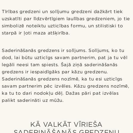
Tīrības gredzeni un solījumu gredzeni dažkārt tiek
uzskatīti par līdzvērtīgiem laulības gredzeniem, jo tie
simbolizē noteiktu uzticības formu, un stilistiski to
starpā ir ļoti maza atšķirība.
Saderināšanās gredzens ir solījums. Solījums, ko tu
dod, lai būtu uzticīgs savam partnerim, pat ja tu vēl
legāli neesi tam spiests. Šajā ziņā saderināšanās
gredzens ir iespaidīgāks par kāzu gredzenu.
Saderināšanās gredzens nozīmē, ka tu esi uzticīgs
savam partnerim pēc izvēles. Kāzu gredzens nozīmē,
ka tu to dari nodokļu dēļ. Dažas pāri pat izvēlas
palikt saderināti uz mūžu.
KĀ VALKĀT VĪRIEŠA
SADERINĀŠANĀS GREDZENU