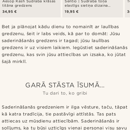
Aesop Kash Sudraba krāsas
Sentio | Sudraba toņa
T
titāna gredzens
elastīgs sietiņa dizaina
nerūsējošā tērauda gredzens
34,95 €
19,95 €
3
Bet ja plānojat kādu dienu to nomainīt ar laulības
gredzenu, šeit ir labs veids, kā par to domāt: Jūsu
saderināšanās gredzens ir tagad; jūsu laulības
gredzens ir uz visiem laikiem. Iegūstiet saderināšanās
gredzenu, kas svin jūsu attiecības un izsaka, ko jūtat
šajā mirklī.
GARĀ STĀSTA ĪSUMĀ…
Tu dari to, ko gribi
Saderināšanās gredzeniem ir ilga vēsture, taču, tāpat
kā katra tradīcija, tie pastāvīgi attīstās. Tas pats
attiecas uz mūsdienu attiecībām. Saderināšanās ir
solījums, ka tu būsi uzticīgs vienai personai visu savu