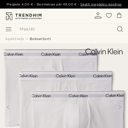
Piegāde
4,00 €
- Bezmaksas pār
49,00 €
-
Skatīt piegādes iespējas
Meklēt
Apakšveļa
Bokseršorti