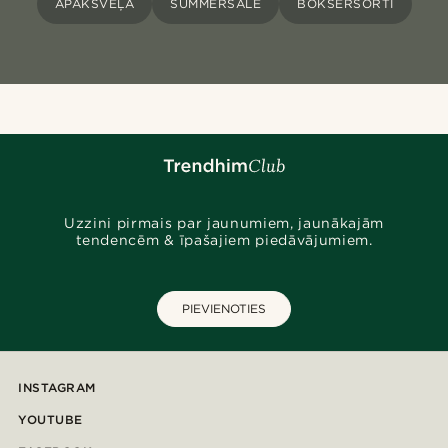
APAKŠVEĻA
SUMMERSALE
BOKSERŠORTI
Uzzini pirmais par jaunumiem, jaunākajām
tendencēm & īpašajiem piedāvājumiem.
PIEVIENOTIES
INSTAGRAM
YOUTUBE