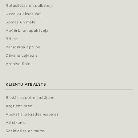
Rotaslietas un pulksteņi
Uzvalku aksesuāri
Somas un maki
Apģērbi un apakšveļa
Brilles
Personīgā aprūpe
Dāvanu ceļvedis
Archive Sale
KLIENTU ATBALSTS
Biežāk uzdotie jautājumi
Atgriezt preci
Apskatīt piegādes iespējas
Atteikums
Sazinieties ar mums