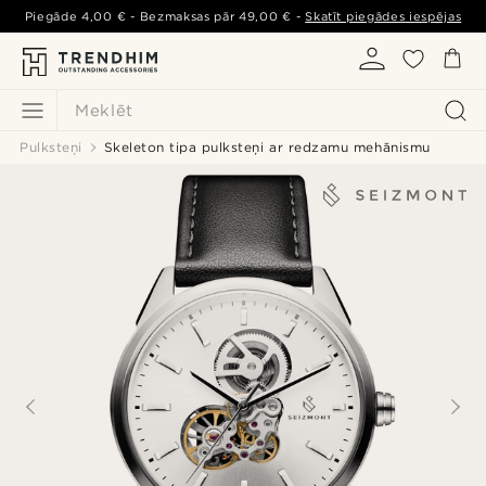
Piegāde
4,00 €
- Bezmaksas pār
49,00 €
-
Skatīt piegādes iespējas
Meklēt
Pulksteņi
Skeleton tipa pulksteņi ar redzamu mehānismu