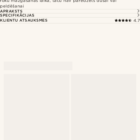
roku mazgāšanas laikā, taču nav paredzēts dušai vai
peldēšanai
APRAKSTS
SPECIFIKĀCIJAS
KLIENTU ATSAUKSMES
4.7