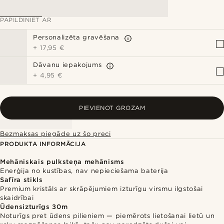
PAPILDINIET AR
Personalizēta gravēšana
+
17,95 €
Dāvanu iepakojums
+
4,95 €
PIEVIENOT GROZAM
Bezmaksas piegāde uz šo preci
PRODUKTA INFORMĀCIJA
Mehāniskais pulksteņa mehānisms
Enerģija no kustības, nav nepieciešama baterija
Safīra stikls
Premium kristāls ar skrāpējumiem izturīgu virsmu ilgstošai
skaidrībai
Ūdensizturīgs 30m
Noturīgs pret ūdens pilieniem — piemērots lietošanai lietū un