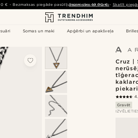
00 €
-
Bezmaksas piegāde pasūtījumiem virs
Sazinieties ar mums
49,00 €
-
Skatīt piegā
suāri
Somas un maki
Apģērbi un apakšveļa
Brille
Cruz |
nerūsē
tīģera
kaklaro
piekar
4
Gravēt
IZVĒLIETI