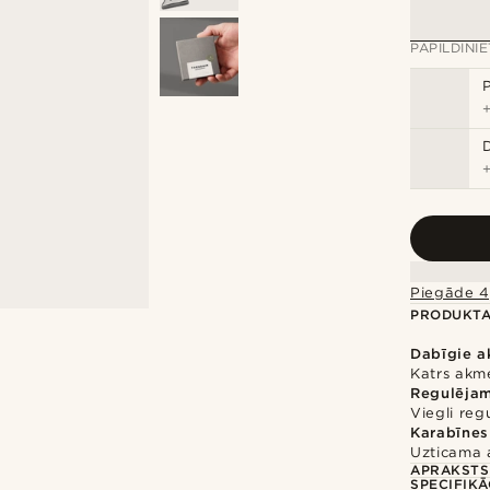
PAPILDINI
Piegāde 4
PRODUKTA
Dabīgie a
Katrs akme
Regulēja
Viegli reg
Karabīnes
Uzticama 
APRAKSTS
SPECIFIKĀ