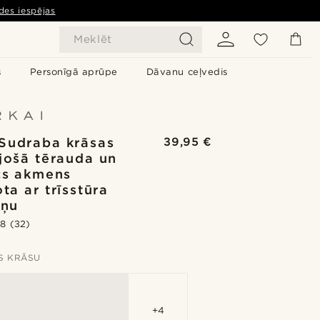
des iespējas
Meklēt
s
Personīgā aprūpe
Dāvanu ceļvedis
 Sudraba krāsas
39,95 €
jošā tērauda un
cs akmens
ta ar trīsstūra
iņu
.8
(32)
ES KRĀSU
+4