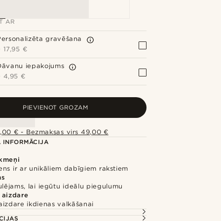
ET AR
Personalizēta gravēšana
+
17,95 €
Dāvanu iepakojums
+
4,95 €
PIEVIENOT GROZAM
,00 € - Bezmaksas virs 49,00 €
 INFORMĀCIJA
kmeņi
ns ir ar unikāliem dabīgiem rakstiem
ms
ulējams, lai iegūtu ideālu piegulumu
 aizdare
aizdare ikdienas valkāšanai
CIJAS