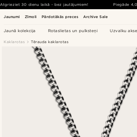
Atgrieziet 30 dienu laikā - bez jautājumiem!
Piegāde
4,
Jaunumi
Zīmoli
Pārdotākās preces
Archive Sale
Jaunā kolekcija
Rotaslietas un pulksteņi
Uzvalku akse
Kaklarotas
Tērauda kaklarotas