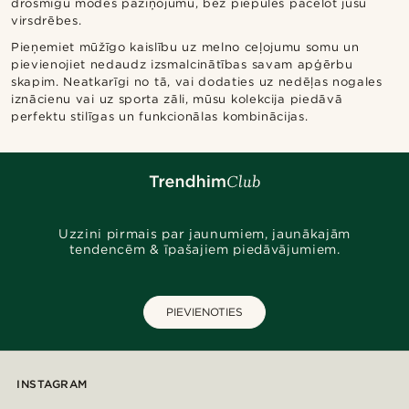
drosmīgu modes paziņojumu, bez piepūles pacelot jūsu
virsdrēbes.
Pieņemiet mūžīgo kaislību uz melno ceļojumu somu un
pievienojiet nedaudz izsmalcinātības savam apģērbu
skapim. Neatkarīgi no tā, vai dodaties uz nedēļas nogales
iznācienu vai uz sporta zāli, mūsu kolekcija piedāvā
perfektu stilīgas un funkcionālas kombinācijas.
Uzzini pirmais par jaunumiem, jaunākajām
tendencēm & īpašajiem piedāvājumiem.
PIEVIENOTIES
INSTAGRAM