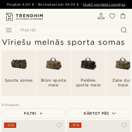
Piegāde
4,00 €
- Bezmaksas pār
49,00 €
-
Skatīt piegādes iespējas
Meklēt
Vīriešu melnās sporta somas
Sporta somas
Brūni sporta
Pelēkie
Zaļie duš
maisi
sporta maisi
maisi
9 Produkti
FILTRI
KĀRTOT PĒC
Vispopulārākais
-10%
-10%