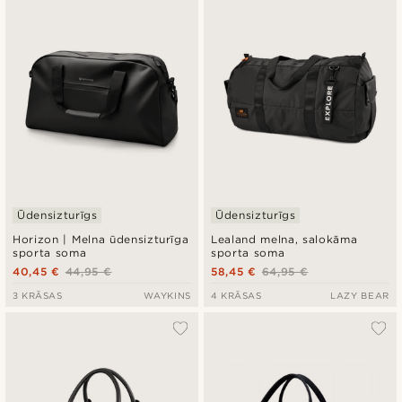
Jaunākais
Zemākā cena
Augstākā cena
Ūdensizturīgs
Ūdensizturīgs
Horizon | Melna ūdensizturīga
Lealand melna, salokāma
sporta soma
sporta soma
40,45 €
44,95 €
58,45 €
64,95 €
3 KRĀSAS
WAYKINS
4 KRĀSAS
LAZY BEAR