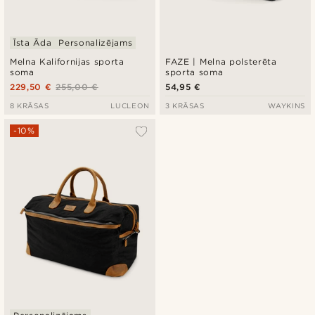
Īsta Āda
Personalizējams
Melna Kalifornijas sporta
FAZE | Melna polsterēta
soma
sporta soma
229,50 €
255,00 €
54,95 €
8 KRĀSAS
LUCLEON
3 KRĀSAS
WAYKINS
-10%