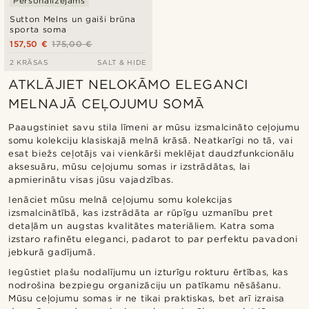
Personalizējams
Sutton Melns un gaiši brūna
sporta soma
157,50 €
175,00 €
2 KRĀSAS
SALT & HIDE
ATKLĀJIET NELOKĀMO ELEGANCI
MELNAJĀ CEĻOJUMU SOMĀ
Paaugstiniet savu stila līmeni ar mūsu izsmalcināto ceļojumu
somu kolekciju klasiskajā melnā krāsā. Neatkarīgi no tā, vai
esat biežs ceļotājs vai vienkārši meklējat daudzfunkcionālu
aksesuāru, mūsu ceļojumu somas ir izstrādātas, lai
apmierinātu visas jūsu vajadzības.
Ienāciet mūsu melnā ceļojumu somu kolekcijas
izsmalcinātībā, kas izstrādāta ar rūpīgu uzmanību pret
detaļām un augstas kvalitātes materiāliem. Katra soma
izstaro rafinētu eleganci, padarot to par perfektu pavadoni
jebkurā gadījumā.
Iegūstiet plašu nodalījumu un izturīgu rokturu ērtības, kas
nodrošina bezpiegu organizāciju un patīkamu nēsāšanu.
Mūsu ceļojumu somas ir ne tikai praktiskas, bet arī izraisa