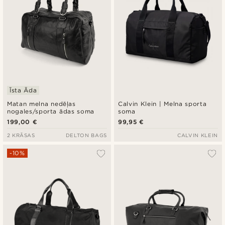
Īsta Āda
Matan melna nedēļas
Calvin Klein | Melna sporta
nogales/sporta ādas soma
soma
199,00 €
99,95 €
2 KRĀSAS
DELTON BAGS
CALVIN KLEIN
-10%