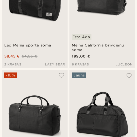
Īsta Āda
Leo Melna sporta soma
Melna California brīvdienu
soma
58,45 €
64,95 €
199,00 €
2 KRĀSAS
LAZY BEAR
6 KRĀSAS
LUCLEON
-10%
Jauns