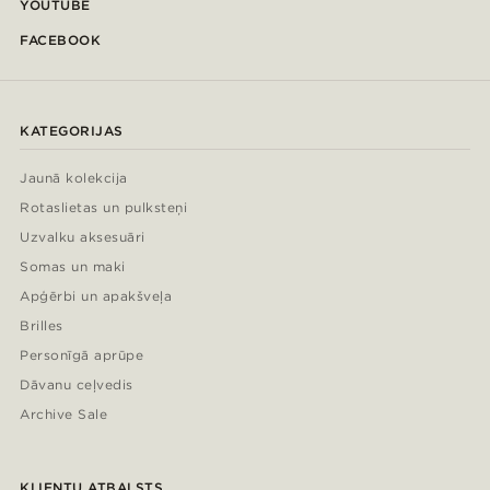
YOUTUBE
FACEBOOK
KATEGORIJAS
Jaunā kolekcija
Rotaslietas un pulksteņi
Uzvalku aksesuāri
Somas un maki
Apģērbi un apakšveļa
Brilles
Personīgā aprūpe
Dāvanu ceļvedis
Archive Sale
KLIENTU ATBALSTS