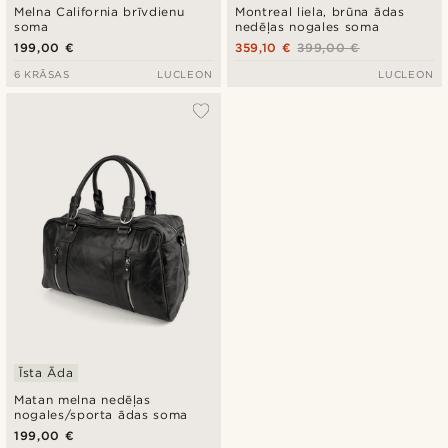
Melna California brīvdienu
Montreal liela, brūna ādas
soma
nedēļas nogales soma
199,00 €
359,10 €
399,00 €
6 KRĀSAS
LUCLEON
LUCLEON
Īsta Āda
Matan melna nedēļas
nogales/sporta ādas soma
199,00 €