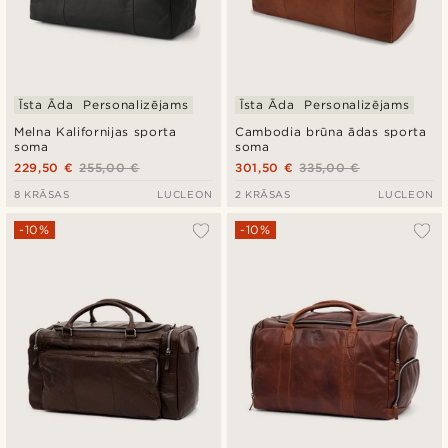
Īsta Āda
Personalizējams
Īsta Āda
Personalizējams
Melna Kalifornijas sporta
Cambodia brūna ādas sporta
soma
soma
229,50 €
255,00 €
301,50 €
335,00 €
8 KRĀSAS
LUCLEON
2 KRĀSAS
LUCLEON
-10%
-10%