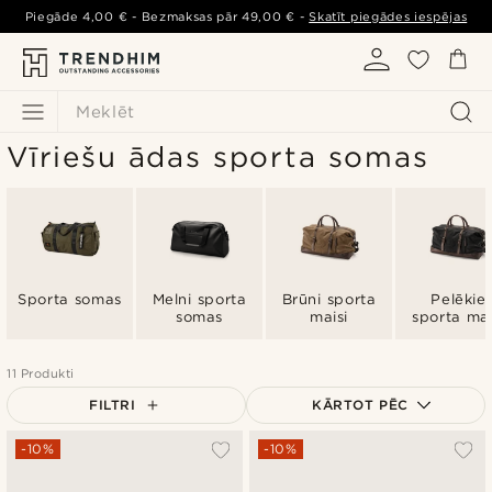
Piegāde
4,00 €
- Bezmaksas pār
49,00 €
-
Skatīt piegādes iespējas
Meklēt
Vīriešu ādas sporta somas
Sporta somas
Melni sporta
Brūni sporta
Pelēkie
somas
maisi
sporta mai
11 Produkti
FILTRI
KĀRTOT PĒC
Vispopulārākais
-10%
-10%
Jaunākais