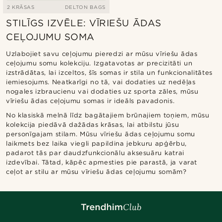
2 KRĀSAS
DELTON BAGS
STILĪGS IZVĒLE: VĪRIEŠU ĀDAS
CEĻOJUMU SOMA
Uzlabojiet savu ceļojumu pieredzi ar mūsu vīriešu ādas
ceļojumu somu kolekciju. Izgatavotas ar precizitāti un
izstrādātas, lai izceltos, šīs somas ir stila un funkcionalitātes
iemiesojums. Neatkarīgi no tā, vai dodaties uz nedēļas
nogales izbraucienu vai dodaties uz sporta zāles, mūsu
vīriešu ādas ceļojumu somas ir ideāls pavadonis.
No klasiskā melnā līdz bagātajiem brūnajiem toņiem, mūsu
kolekcija piedāvā dažādas krāsas, lai atbilstu jūsu
personīgajam stilam. Mūsu vīriešu ādas ceļojumu somu
laikmets bez laika viegli papildina jebkuru apģērbu,
padarot tās par daudzfunkcionālu aksesuāru katrai
izdevībai. Tātad, kāpēc apmesties pie parastā, ja varat
ceļot ar stilu ar mūsu vīriešu ādas ceļojumu somām?