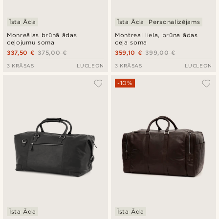
Īsta Āda
Īsta Āda
Personalizējams
Monreālas brūnā ādas
Montreal liela, brūna ādas
ceļojumu soma
ceļa soma
337,50 €
375,00 €
359,10 €
399,00 €
3 KRĀSAS
LUCLEON
3 KRĀSAS
LUCLEON
-10%
Īsta Āda
Īsta Āda