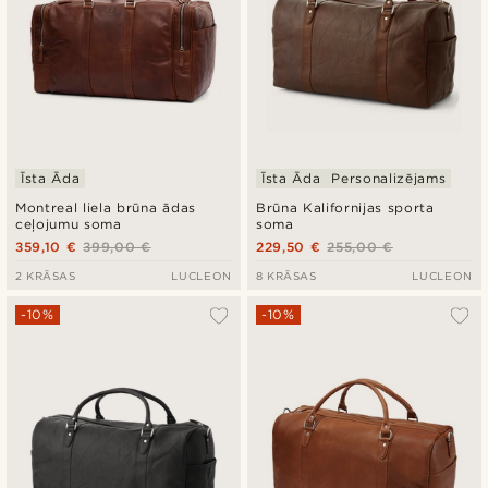
Īsta Āda
Īsta Āda
Personalizējams
Montreal liela brūna ādas
Brūna Kalifornijas sporta
ceļojumu soma
soma
359,10 €
399,00 €
229,50 €
255,00 €
2 KRĀSAS
LUCLEON
8 KRĀSAS
LUCLEON
-10%
-10%