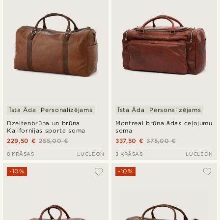
Zemākā cena
Augstākā cena
Īsta Āda
Personalizējams
Īsta Āda
Personalizējams
Dzeltenbrūna un brūna
Montreal brūna ādas ceļojumu
Kalifornijas sporta soma
soma
229,50 €
255,00 €
337,50 €
375,00 €
8 KRĀSAS
LUCLEON
3 KRĀSAS
LUCLEON
-10%
-10%