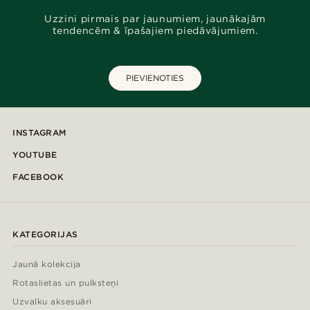
Uzzini pirmais par jaunumiem, jaunākajām
tendencēm & īpašajiem piedāvājumiem.
PIEVIENOTIES
INSTAGRAM
YOUTUBE
FACEBOOK
KATEGORIJAS
Jaunā kolekcija
Rotaslietas un pulksteņi
Uzvalku aksesuāri