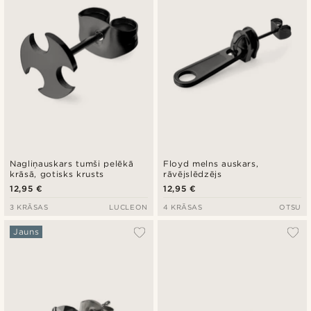
Nagliņauskars tumši pelēkā
Floyd melns auskars,
krāsā, gotisks krusts
rāvējslēdzējs
12,95 €
12,95 €
3 KRĀSAS
LUCLEON
4 KRĀSAS
OTSU
Jauns