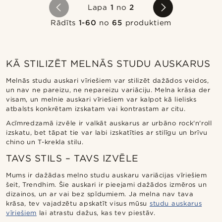
Lapa
1
no
2
Rādīts
1-60
no
65
produktiem
KĀ STILIZĒT MELNĀS STUDU AUSKARUS
Melnās studu auskari vīriešiem var stilizēt dažādos veidos,
un nav ne pareizu, ne nepareizu variāciju. Melna krāsa der
visam, un melnie auskari vīriešiem var kalpot kā lielisks
atbalsts konkrētam izskatam vai kontrastam ar citu.
Acīmredzamā izvēle ir valkāt auskarus ar urbāno rock'n'roll
izskatu, bet tāpat tie var labi izskatīties ar stilīgu un brīvu
chino un T-krekla stilu.
TAVS STILS – TAVS IZVĒLE
Mums ir dažādas melno studu auskaru variācijas vīriešiem
šeit, Trendhim. Šie auskari ir pieejami dažādos izmēros un
dizainos, un ar vai bez spīdumiem. Ja melna nav tava
krāsa, tev vajadzētu apskatīt visus mūsu
studu auskarus
vīriešiem
lai atrastu dažus, kas tev piestāv.