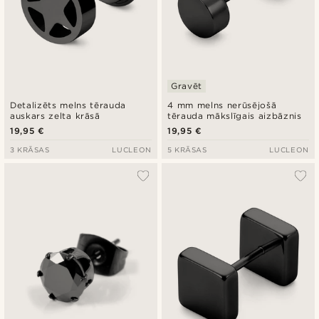
Gravēt
Detalizēts melns tērauda
4 mm melns nerūsējošā
auskars zelta krāsā
tērauda mākslīgais aizbāznis
19,95 €
19,95 €
3 KRĀSAS
LUCLEON
5 KRĀSAS
LUCLEON