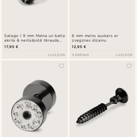
Satago | 9 mm Melna un balta
6 mm melns auskars ar
akrila & nerūsējošā tērauda
zvagznes dizainu
nagliņauskars, viltus plugs
17,95 €
12,95 €
LUCLEON
3 KRĀSAS
LUCLEON