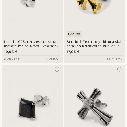
Gravēt
Lucid | 925. proves sudraba
Sentio | Zelta toņa ķirurģiskā
matēts melns 6mm kvadrāta
tērauda krustveida auskari ar
cirkonija auskars
Patonce akmeni
19,95 €
17,95 €
6 KRĀSAS
LUCLEON
LUCLEON