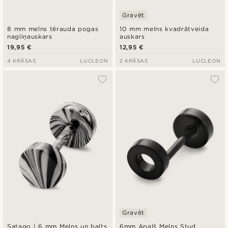
Gravēt
8 mm melns tērauda pogas
10 mm melns kvadrātveida
nagliņauskars
auskars
19,95 €
12,95 €
4 KRĀSAS
LUCLEON
2 KRĀSAS
LUCLEON
Gravēt
Satago | 6 mm Melns un balts
6mm Apaļš Melns Stud