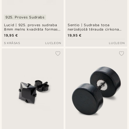
925. Proves Sudrabs
Lucid | 925. proves sudraba
Sentio | Sudraba toņa
8mm melns kvadrāta formas
nerūsējošā tērauda cirkona
cirkonija auskars
karaliskā krusta auskari ar
19,95 €
19,95 €
akmeni
5 KRĀSAS
LUCLEON
LUCLEON