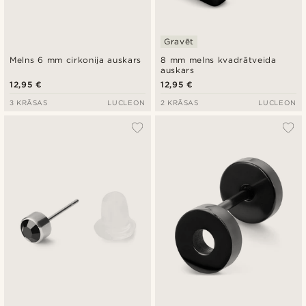
Gravēt
Melns 6 mm cirkonija auskars
8 mm melns kvadrātveida
auskars
12,95 €
12,95 €
3 KRĀSAS
LUCLEON
2 KRĀSAS
LUCLEON