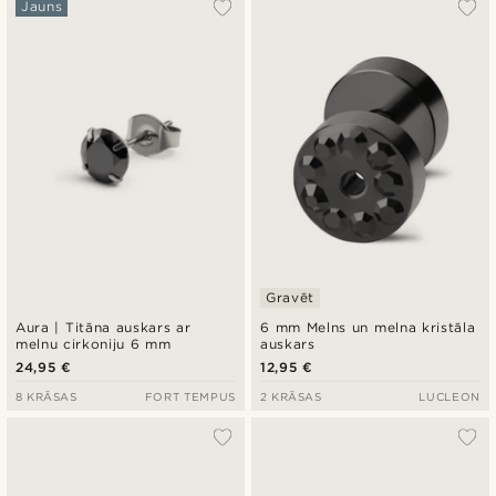
Jauns
Gravēt
Aura | Titāna auskars ar
6 mm Melns un melna kristāla
melnu cirkoniju 6 mm
auskars
24,95 €
12,95 €
8 KRĀSAS
FORT TEMPUS
2 KRĀSAS
LUCLEON