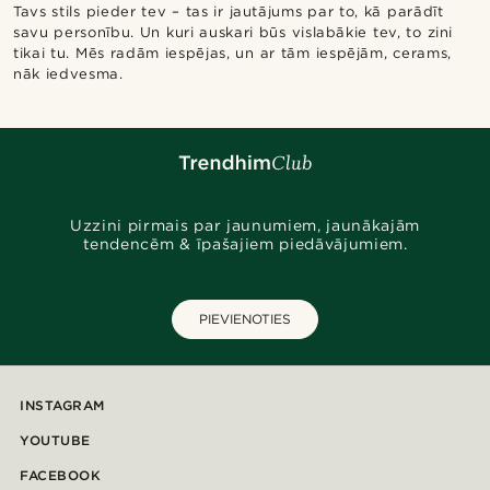
Tavs stils pieder tev – tas ir jautājums par to, kā parādīt
savu personību. Un kuri auskari būs vislabākie tev, to zini
tikai tu. Mēs radām iespējas, un ar tām iespējām, cerams,
nāk iedvesma.
Uzzini pirmais par jaunumiem, jaunākajām
tendencēm & īpašajiem piedāvājumiem.
PIEVIENOTIES
INSTAGRAM
YOUTUBE
FACEBOOK