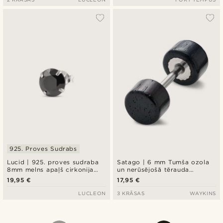
925. Proves Sudrabs
Lucid | 925. proves sudraba
Satago | 6 mm Tumša ozola
8mm melns apaļš cirkonija
un nerūsējošā tērauda
auskars
nagliņauskars, viltus plugs
19,95 €
17,95 €
LUCLEON
3 KRĀSAS
WAYKINS