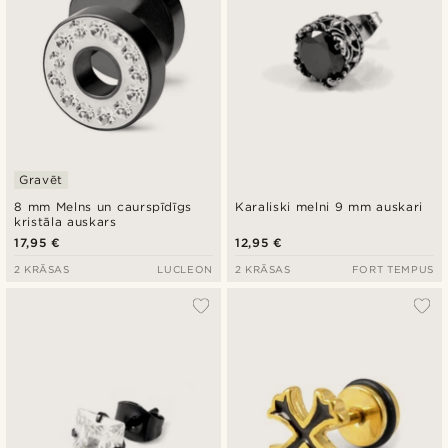
Gravēt
8 mm Melns un caurspīdīgs
Karaliski melni 9 mm auskari
kristāla auskars
17,95 €
12,95 €
2 KRĀSAS
LUCLEON
2 KRĀSAS
FORT TEMPUS