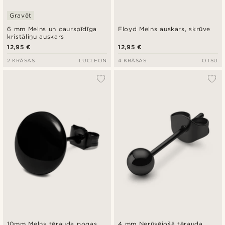
Gravēt
6 mm Melns un caurspīdīga
Floyd Melns auskars, skrūve
kristāliņu auskars
12,95 €
12,95 €
2 KRĀSAS
LUCLEON
4 KRĀSAS
OTSU
10mm Melns tērauda pogas
4 mm Nerūsējošā tērauda