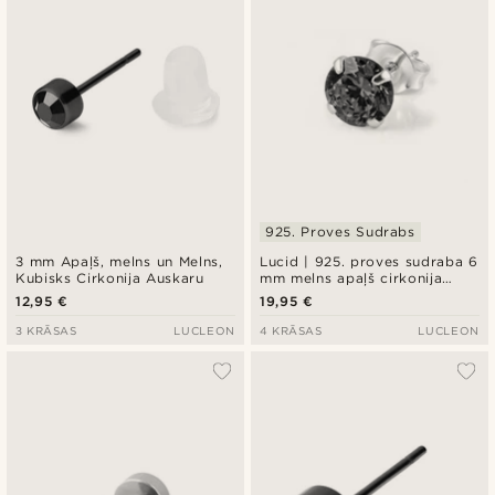
925. Proves Sudrabs
3 mm Apaļš, melns un Melns,
Lucid | 925. proves sudraba 6
Kubisks Cirkonija Auskaru
mm melns apaļš cirkonija
auskars
12,95 €
19,95 €
3 KRĀSAS
LUCLEON
4 KRĀSAS
LUCLEON