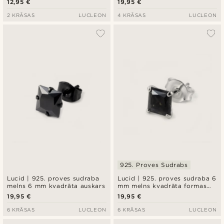
12,95 €
19,95 €
2 KRĀSAS
LUCLEON
4 KRĀSAS
LUCLEON
925. Proves Sudrabs
Lucid | 925. proves sudraba
Lucid | 925. proves sudraba 6
melns 6 mm kvadrāta auskars
mm melns kvadrāta formas
cirkonija auskars
19,95 €
19,95 €
6 KRĀSAS
LUCLEON
6 KRĀSAS
LUCLEON