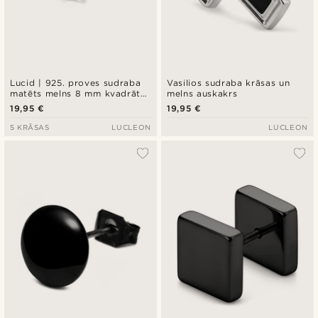
Lucid | 925. proves sudraba
Vasilios sudraba krāsas un
matēts melns 8 mm kvadrāta
melns auskakrs
cirkonija auskars
19,95 €
19,95 €
5 KRĀSAS
LUCLEON
LUCLEON