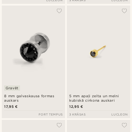
LUCLEON
3 KRĀSAS
LUCLEON
Gravēt
8 mm galvaskausa formas
5 mm apaļi zelta un melni
auskars
kubiskā cirkona auskari
17,95 €
12,95 €
FORT TEMPUS
3 KRĀSAS
LUCLEON