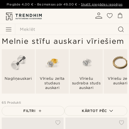
Piegāde
4,00 €
- Bezmaksas pār
49,00 €
-
Skatīt piegādes iespējas
Meklēt
Melnie stīfu auskari vīriešiem
Nagliņauskari
Vīriešu zelta
Vīriešu
Vīriešu zel
studaus
sudraba studs
auskari
auskari
auskari
65 Produkti
FILTRI
KĀRTOT PĒC
Vispopulārākais