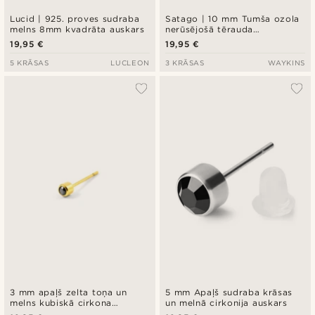
Lucid | 925. proves sudraba
Satago | 10 mm Tumša ozola
melns 8mm kvadrāta auskars
nerūsējošā tērauda
nagliņauskars, viltus plugs
19,95 €
19,95 €
5 KRĀSAS
LUCLEON
3 KRĀSAS
WAYKINS
3 mm apaļš zelta toņa un
5 mm Apaļš sudraba krāsas
melns kubiskā cirkona
un melnā cirkonija auskars
auskars