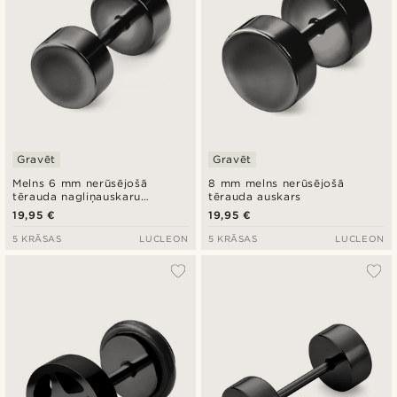
Gravēt
Gravēt
Melns 6 mm nerūsējošā
8 mm melns nerūsējošā
tērauda nagliņauskaru
tērauda auskars
imitācija
19,95 €
19,95 €
5 KRĀSAS
LUCLEON
5 KRĀSAS
LUCLEON