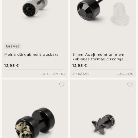
Gravēt
Melna dārgakmens auskars
5 mm Apaļi melni un melni
kubiskas formas cirkonija
auskari
12,95 €
12,95 €
FORT TEMPUS
3 KRĀSAS
LUCLEON