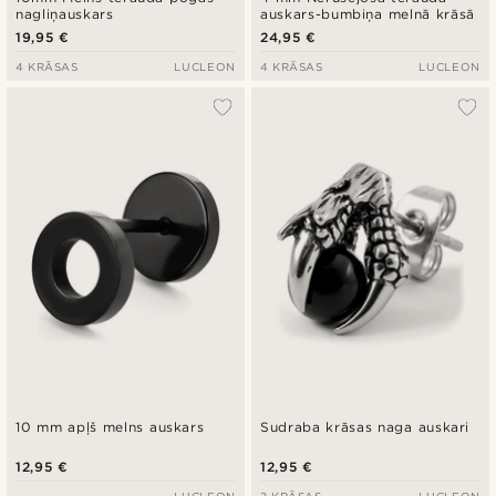
nagliņauskars
auskars-bumbiņa melnā krāsā
19,95 €
24,95 €
4 KRĀSAS
LUCLEON
4 KRĀSAS
LUCLEON
10 mm apļš melns auskars
Sudraba krāsas naga auskari
12,95 €
12,95 €