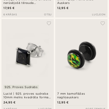
nerūsējošā tērauda
Auskars
nagliņauskars, viltus plugs
17,95 €
12,95 €
6 KRĀSAS
OTSU
LUCLEON
925. Proves Sudrabs
Lucid | 925. proves sudraba
7 mm kamoflāžas
10mm melns kvadrāta formas
nagliņauskars
cirkonija auskars
24,95 €
12,95 €
2 KRĀSAS
LUCLEON
FORT TEMPUS