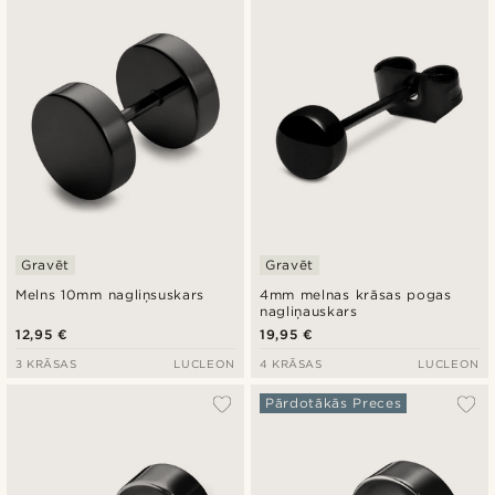
Jaunākais
Zemākā cena
Augstākā cena
Gravēt
Gravēt
Melns 10mm nagliņsuskars
4mm melnas krāsas pogas
nagliņauskars
12,95 €
19,95 €
3 KRĀSAS
LUCLEON
4 KRĀSAS
LUCLEON
Pārdotākās Preces