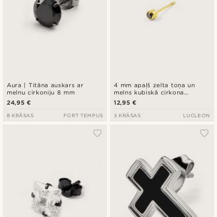
Aura | Titāna auskars ar
4 mm apaļš zelta toņa un
melnu cirkoniju 8 mm
melns kubiskā cirkona
auskars
24,95 €
12,95 €
8 KRĀSAS
FORT TEMPUS
3 KRĀSAS
LUCLEON