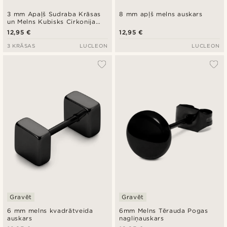
3 mm Apaļš Sudraba Krāsas
8 mm apļš melns auskars
un Melns Kubisks Cirkonija
Auskars
12,95 €
12,95 €
3 KRĀSAS
LUCLEON
LUCLEON
Gravēt
Gravēt
6 mm melns kvadrātveida
6mm Melns Tērauda Pogas
auskars
nagliņauskars