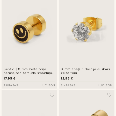
Jaunākais
Zemākā cena
Augstākā cena
Sentio | 8 mm zelta toņa
8 mm apaļš cirkonija auskars
nerūsējošā tērauda smaidiņu
zelta tonī
auskars
17,95 €
12,95 €
2 KRĀSAS
LUCLEON
3 KRĀSAS
LUCLEON