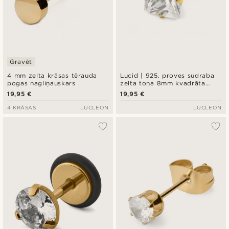
Gravēt
4 mm zelta krāsas tērauda
Lucid | 925. proves sudraba
pogas nagliņauskars
zelta toņa 8mm kvadrāta
cirkonija auskars
19,95 €
19,95 €
4 KRĀSAS
LUCLEON
LUCLEON