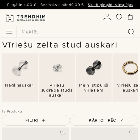
Piegāde
4,00 €
- Bezmaksas pār
49,00 €
-
Skatīt piegādes iespējas
Meklēt
Vīriešu zelta stud auskari
Nagliņauskari
Vīriešu
Melni stīpulīši
Vīriešu zel
sudraba studs
vīriešiem
auskari
auskari
18 Produkti
FILTRI
KĀRTOT PĒC
Vispopulārākais