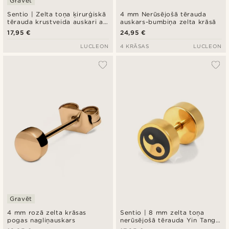
Gravēt
Sentio | Zelta toņa ķirurģiskā
4 mm Nerūsējošā tērauda
tērauda krustveida auskari ar
auskars-bumbiņa zelta krāsā
Patonce akmeni
17,95 €
24,95 €
LUCLEON
4 KRĀSAS
LUCLEON
Gravēt
4 mm rozā zelta krāsas
Sentio | 8 mm zelta toņa
pogas nagliņauskars
nerūsējošā tērauda Yin Tang
auskars