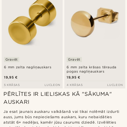
Gravēt
Gravēt
6 mm zelta nagliņauskars
6 mm zelta krāsas tērauda
pogas nagliņauskars
19,95 €
19,95 €
5 KRĀSAS
LUCLEON
4 KRĀSAS
LUCLEON
PĒRLĪTES IR LIELISKAS KĀ "SĀKUMA"
AUSKARI
Ja esat jaunais auskaru valkāšanā vai tikai nolēmāt izdurti
auss, jums būs nepieciešams auskars, kuru nebaidāties
atstāt 6+ nedēļas, kamēr jūsu caurums dziedē. Izvēlēties