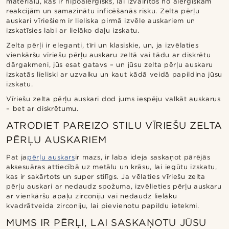
materiālu, kas ir hipoalerģisks, lai izvairītos no alerģiskām
reakcijām un samazinātu inficēšanās risku. Zelta pērļu
auskari vīriešiem ir lieliska pirmā izvēle auskariem un
izskatīsies labi ar lielāko daļu izskatu.
Zelta pērļi ir eleganti, tīri un klasiskie, un, ja izvēlaties
vienkāršu vīriešu pērļu auskaru zeltā vai tādu ar diskrētu
dārgakmeni, jūs esat gatavs – un jūsu zelta pērļu auskaru
izskatās lieliski ar uzvalku un kaut kādā veidā papildina jūsu
izskatu.
Vīriešu zelta pērļu auskari dod jums iespēju valkāt auskarus
– bet ar diskrētumu.
ATRODIET PAREIZO STILU VĪRIEŠU ZELTA
PĒRĻU AUSKARIEM
Pat ja
pērļu auskars
ir mazs, ir laba ideja saskaņot pārējās
aksesuāras attiecībā uz metālu un krāsu, lai iegūtu izskatu,
kas ir sakārtots un super stilīgs. Ja vēlaties vīriešu zelta
pērļu auskari ar nedaudz spožuma, izvēlieties pērļu auskaru
ar vienkāršu apaļu zirconiju vai nedaudz lielāku
kvadrātveida zirconiju, lai pievienotu papildu ietekmi.
MUMS IR PĒRĻI, LAI SASKAŅOTU JŪSU