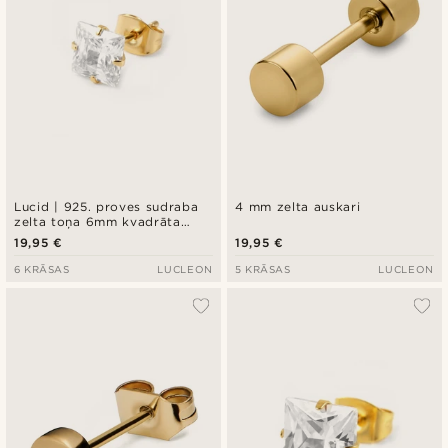
Lucid | 925. proves sudraba
4 mm zelta auskari
zelta toņa 6mm kvadrāta
cirkonija auskars
19,95 €
19,95 €
6 KRĀSAS
LUCLEON
5 KRĀSAS
LUCLEON