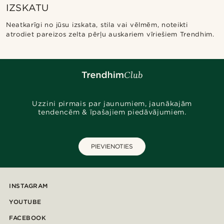
IZSKATU
Neatkarīgi no jūsu izskata, stila vai vēlmēm, noteikti
atrodiet pareizos zelta pērļu auskariem vīriešiem Trendhim.
Uzzini pirmais par jaunumiem, jaunākajām
tendencēm & īpašajiem piedāvājumiem.
PIEVIENOTIES
INSTAGRAM
YOUTUBE
FACEBOOK