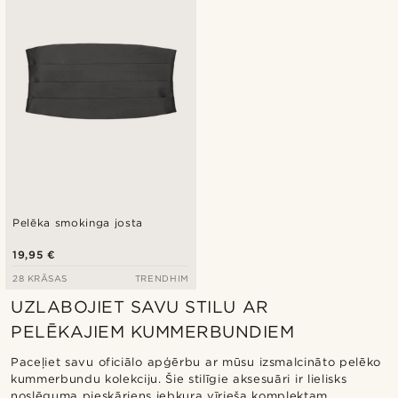
Zemākā cena
Augstākā cena
Pelēka smokinga josta
19,95 €
28 KRĀSAS
TRENDHIM
UZLABOJIET SAVU STILU AR
PELĒKAJIEM KUMMERBUNDIEM
Paceļiet savu oficiālo apģērbu ar mūsu izsmalcināto pelēko
kummerbundu kolekciju. Šie stilīgie aksesuāri ir lielisks
noslēguma pieskāriens jebkura vīrieša komplektam,