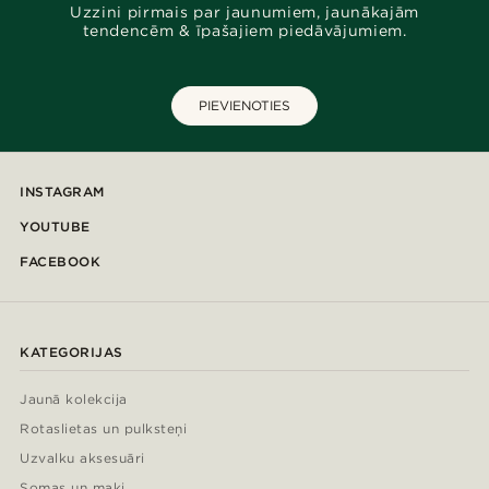
Uzzini pirmais par jaunumiem, jaunākajām
tendencēm & īpašajiem piedāvājumiem.
PIEVIENOTIES
INSTAGRAM
YOUTUBE
FACEBOOK
KATEGORIJAS
Jaunā kolekcija
Rotaslietas un pulksteņi
Uzvalku aksesuāri
Somas un maki