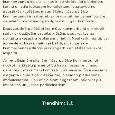
kummerbundu kolekciju, kas ir izstrādāta, lai pievienotu
šarmu un stilu jebkuram komplektam. Izgatavoti no
augstākās kvalitātes materiāliem, mūsu pelēkie
kummerbundi ir izstrādāti ar precizitāti un uzmanību pret
sīkumiem, nodrošinot gan ilgmūžību, gan komfortu.
Daudzpusīgā pelēkā krāsa mūsu kummerbundiem viegli
sader ar dažādām uzvalku krāsām, padarot tos par
obligātu aksesuāru jebkuram vīrietim. Neatkarīgi no tā, vai
apmeklējat kāzas, galu vai ballīti, mūsu pelēkie
kummerbundi uzlabos jūsu apģērbu un atstās paliekošu
iespaidu.
Ar regulējamām siksnām mūsu pelēkie kummerbundi
nodrošina ideālu piemērotību katrai jostas lielumam,
garantējot maksimālu komfortu visā vakarā. Šo aksesuāru
eleganta un mūžīga dizaina dēļ, pievieno pieskāriens
izsmalcinātībai jūsu oficiālajam apģērbam, padarot jūs
izskatīties un justies pārliecinātiem.