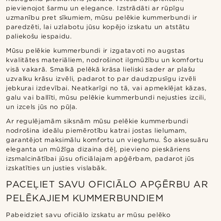
pievienojot šarmu un elegance. Izstrādāti ar rūpīgu
uzmanību pret sīkumiem, mūsu pelēkie kummerbundi ir
paredzēti, lai uzlabotu jūsu kopējo izskatu un atstātu
paliekošu iespaidu.
Mūsu pelēkie kummerbundi ir izgatavoti no augstas
kvalitātes materiāliem, nodrošinot ilgmūžību un komfortu
visā vakarā. Smalkā pelēkā krāsa lieliski sader ar plašu
uzvalku krāsu izvēli, padarot to par daudzpusīgu izvēli
jebkurai izdevībai. Neatkarīgi no tā, vai apmeklējat kāzas,
galu vai ballīti, mūsu pelēkie kummerbundi nejusties izcili,
un izcels jūs no pūļa.
Ar regulējamām siksnām mūsu pelēkie kummerbundi
nodrošina ideālu piemērotību katrai jostas lielumam,
garantējot maksimālu komfortu un vieglumu. Šo aksesuāru
eleganta un mūžīga dizaina dēļ, pievieno pieskāriens
izsmalcinātībai jūsu oficiālajam apģērbam, padarot jūs
izskatīties un justies vislabāk.
PACEĻIET SAVU OFICIĀLO APĢĒRBU AR
PELĒKAJIEM KUMMERBUNDIEM
Pabeidziet savu oficiālo izskatu ar mūsu pelēko