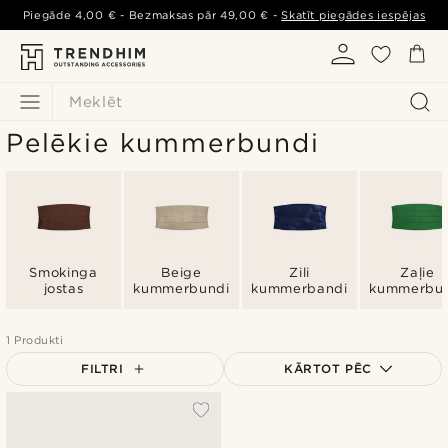
Piegāde
4,00 €
- Bezmaksas pār
49,00 €
-
Skatīt piegādes iespējas
Meklēt
Pelēkie kummerbundi
Smokinga
Beige
Zili
Zaļie
jostas
kummerbundi
kummerbandi
kummerbu
1 Produkti
FILTRI
KĀRTOT PĒC
Vispopulārākais
Jaunākais