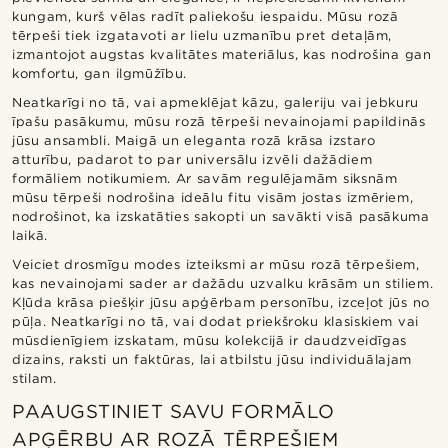
kungam, kurš vēlas radīt paliekošu iespaidu. Mūsu rozā
tērpeši tiek izgatavoti ar lielu uzmanību pret detaļām,
izmantojot augstas kvalitātes materiālus, kas nodrošina gan
komfortu, gan ilgmūžību.
Neatkarīgi no tā, vai apmeklējat kāzu, galeriju vai jebkuru
īpašu pasākumu, mūsu rozā tērpeši nevainojami papildinās
jūsu ansambli. Maigā un eleganta rozā krāsa izstaro
atturību, padarot to par universālu izvēli dažādiem
formāliem notikumiem. Ar savām regulējamām siksnām
mūsu tērpeši nodrošina ideālu fitu visām jostas izmēriem,
nodrošinot, ka izskatāties sakopti un savākti visā pasākuma
laikā.
Veiciet drosmīgu modes izteiksmi ar mūsu rozā tērpešiem,
kas nevainojami sader ar dažādu uzvalku krāsām un stiliem.
Kļūda krāsa piešķir jūsu apģērbam personību, izceļot jūs no
pūļa. Neatkarīgi no tā, vai dodat priekšroku klasiskiem vai
mūsdienīgiem izskatam, mūsu kolekcijā ir daudzveidīgas
dizains, raksti un faktūras, lai atbilstu jūsu individuālajam
stilam.
PAAUGSTINIET SAVU FORMĀLO
APĢĒRBU AR ROZĀ TĒRPEŠIEM