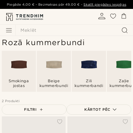
Piegāde
4,00 €
- Bezmaksas pār
49,00 €
-
Skatīt piegādes iespējas
Meklēt
Rozā kummerbundi
Smokinga
Beige
Zili
Zaļie
jostas
kummerbundi
kummerbandi
kummerbu
2 Produkti
FILTRI
KĀRTOT PĒC
Vispopulārākais
Jaunākais