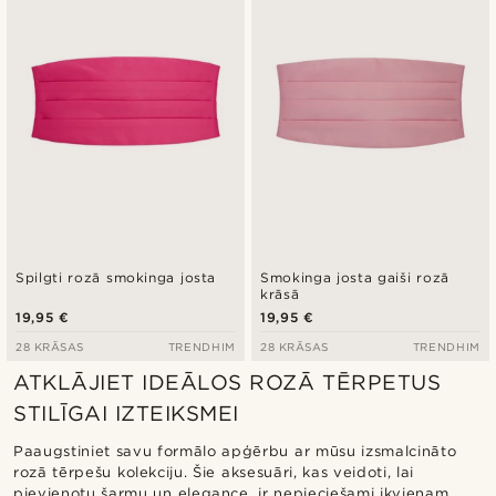
Zemākā cena
Augstākā cena
Spilgti rozā smokinga josta
Smokinga josta gaiši rozā
krāsā
19,95 €
19,95 €
28 KRĀSAS
TRENDHIM
28 KRĀSAS
TRENDHIM
ATKLĀJIET IDEĀLOS ROZĀ TĒRPETUS
STILĪGAI IZTEIKSMEI
Paaugstiniet savu formālo apģērbu ar mūsu izsmalcināto
rozā tērpešu kolekciju. Šie aksesuāri, kas veidoti, lai
pievienotu šarmu un elegance, ir nepieciešami ikvienam