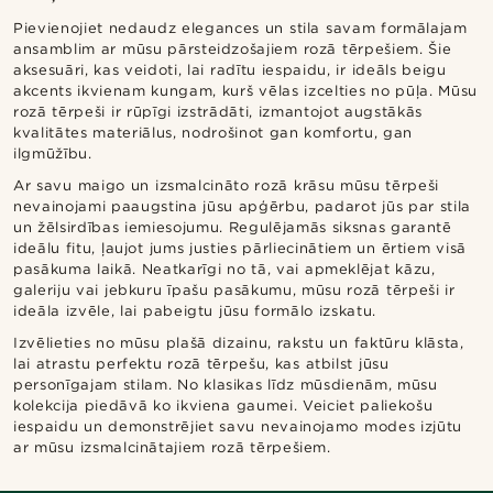
Pievienojiet nedaudz elegances un stila savam formālajam
ansamblim ar mūsu pārsteidzošajiem rozā tērpešiem. Šie
aksesuāri, kas veidoti, lai radītu iespaidu, ir ideāls beigu
akcents ikvienam kungam, kurš vēlas izcelties no pūļa. Mūsu
rozā tērpeši ir rūpīgi izstrādāti, izmantojot augstākās
kvalitātes materiālus, nodrošinot gan komfortu, gan
ilgmūžību.
Ar savu maigo un izsmalcināto rozā krāsu mūsu tērpeši
nevainojami paaugstina jūsu apģērbu, padarot jūs par stila
un žēlsirdības iemiesojumu. Regulējamās siksnas garantē
ideālu fitu, ļaujot jums justies pārliecinātiem un ērtiem visā
pasākuma laikā. Neatkarīgi no tā, vai apmeklējat kāzu,
galeriju vai jebkuru īpašu pasākumu, mūsu rozā tērpeši ir
ideāla izvēle, lai pabeigtu jūsu formālo izskatu.
Izvēlieties no mūsu plašā dizainu, rakstu un faktūru klāsta,
lai atrastu perfektu rozā tērpešu, kas atbilst jūsu
personīgajam stilam. No klasikas līdz mūsdienām, mūsu
kolekcija piedāvā ko ikviena gaumei. Veiciet paliekošu
iespaidu un demonstrējiet savu nevainojamo modes izjūtu
ar mūsu izsmalcinātajiem rozā tērpešiem.