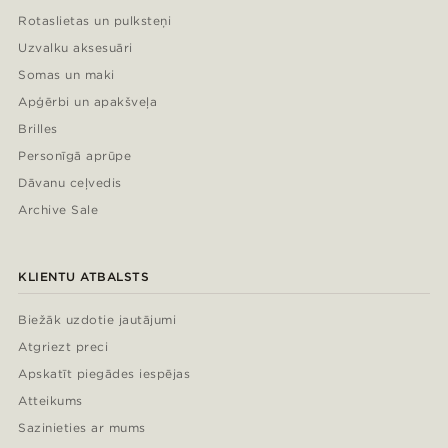
Rotaslietas un pulksteņi
Uzvalku aksesuāri
Somas un maki
Apģērbi un apakšveļa
Brilles
Personīgā aprūpe
Dāvanu ceļvedis
Archive Sale
KLIENTU ATBALSTS
Biežāk uzdotie jautājumi
Atgriezt preci
Apskatīt piegādes iespējas
Atteikums
Sazinieties ar mums