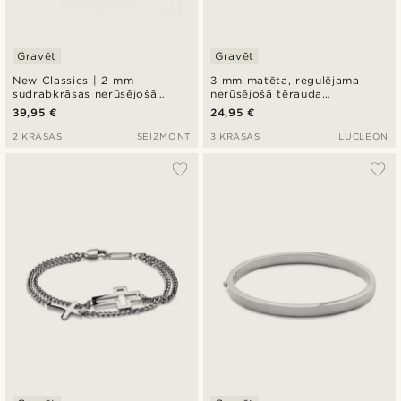
Gravēt
Gravēt
New Classics | 2 mm
3 mm matēta, regulējama
sudrabkrāsas nerūsējošā
nerūsējošā tērauda
tērauda Curb tipa ķēdītes
rokassprādze sudraba krāsā
39,95 €
24,95 €
aproce ar krustu
2 KRĀSAS
SEIZMONT
3 KRĀSAS
LUCLEON