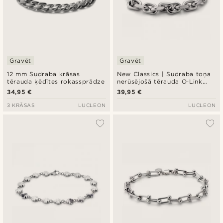
Gravēt
Gravēt
12 mm Sudraba krāsas
New Classics | Sudraba toņa
tērauda ķēdītes rokassprādze
nerūsējošā tērauda O‑Link
rokassprādze ar aizdari
34,95 €
39,95 €
3 KRĀSAS
LUCLEON
LUCLEON