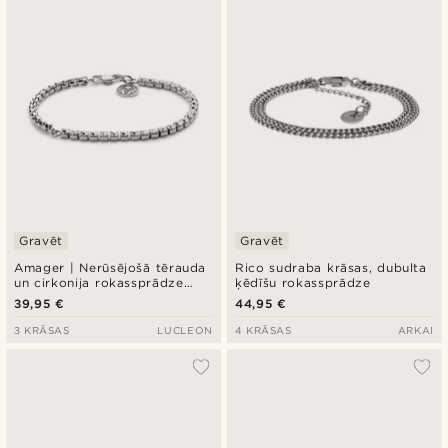
Gravēt
Gravēt
Amager | Nerūsējošā tērauda
Rico sudraba krāsas, dubulta
un cirkonija rokassprādze
ķēdīšu rokassprādze
sudraba krāsā
39,95 €
44,95 €
3 KRĀSAS
LUCLEON
4 KRĀSAS
ARKAI