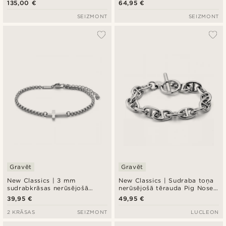
135,00 €
64,95 €
pārklājumu, kartjē pinums
Rokassprādze
SEIZMONT
SEIZMONT
Gravēt
Gravēt
New Classics | 3 mm
New Classics | Sudraba toņa
sudrabkrāsas nerūsējošā
nerūsējošā tērauda Pig Nose
tērauda noapaļotas “box”
Link Toggle Bracelet
39,95 €
49,95 €
tipa ķēdītes aproce ar krustu
2 KRĀSAS
SEIZMONT
LUCLEON