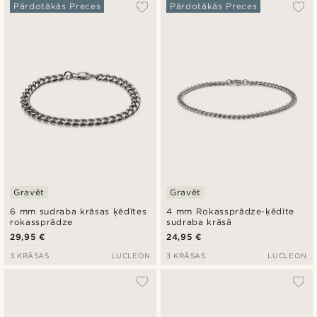
Vispopulārākais
Pārdotākās Preces
Pārdotākās Preces
Jaunākais
Zemākā cena
Augstākā cena
Gravēt
Gravēt
6 mm sudraba krāsas ķēdītes
4 mm Rokassprādze-ķēdīte
rokassprādze
sudraba krāsā
29,95 €
24,95 €
3 KRĀSAS
LUCLEON
3 KRĀSAS
LUCLEON