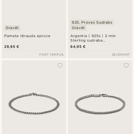
925. Proves Sudrabs
Gravēt
Gravēt
Pamata tērauda aproce
Argentia | 925s | 2 mm
Sterling sudraba
rokassprādze ar rodija
29,95 €
64,95 €
pārklājumu, kartjē pinums
FORT TEMPUS
SEIZMONT