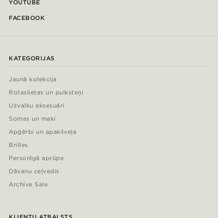
YOUTUBE
FACEBOOK
KATEGORIJAS
Jaunā kolekcija
Rotaslietas un pulksteņi
Uzvalku aksesuāri
Somas un maki
Apģērbi un apakšveļa
Brilles
Personīgā aprūpe
Dāvanu ceļvedis
Archive Sale
KLIENTU ATBALSTS