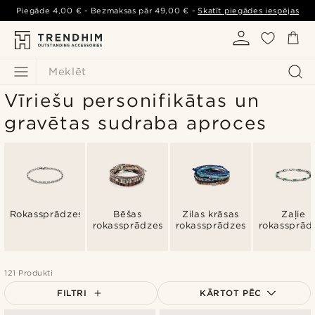
Piegāde
4,00 €
- Bezmaksas pār
49,00 €
-
Skatīt piegādes iespējas
Meklēt
Vīriešu personifikātas un
gravētas sudraba aproces
Rokassprādzes
Bēšas
Zilas krāsas
Zaļie
rokassprādzes
rokassprādzes
rokassprād
121 Produkti
FILTRI
KĀRTOT PĒC