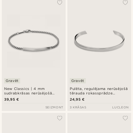
Gravēt
Gravēt
New Classics | 4 mm
Pulēta, regulējama nerūsējošā
sudrabkrāsas nerūsējošā
tērauda rokassprādze
tērauda noapaļota “box” tipa
sudraba krāsā, 5 mm
39,95 €
24,95 €
ķēdītes ID aproce
SEIZMONT
3 KRĀSAS
LUCLEON