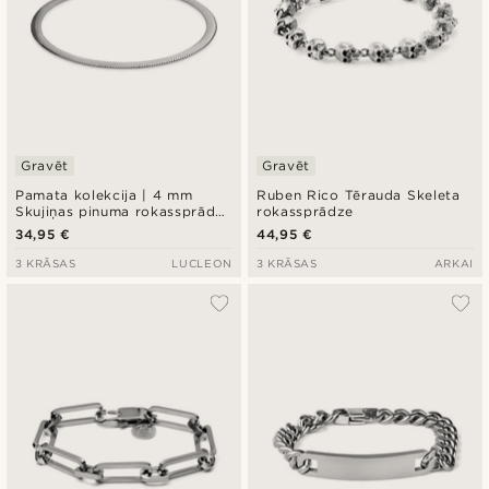
Gravēt
Gravēt
Pamata kolekcija | 4 mm
Ruben Rico Tērauda Skeleta
Skujiņas pinuma rokassprādze
rokassprādze
sudraba krāsā
34,95 €
44,95 €
3 KRĀSAS
LUCLEON
3 KRĀSAS
ARKAI