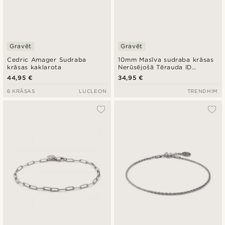
Gravēt
Gravēt
Cedric Amager Sudraba
10mm Masīva sudraba krāsas
krāsas kaklarota
Nerūsējošā Tērauda ID
rokassprādze
44,95 €
34,95 €
6 KRĀSAS
LUCLEON
TRENDHIM