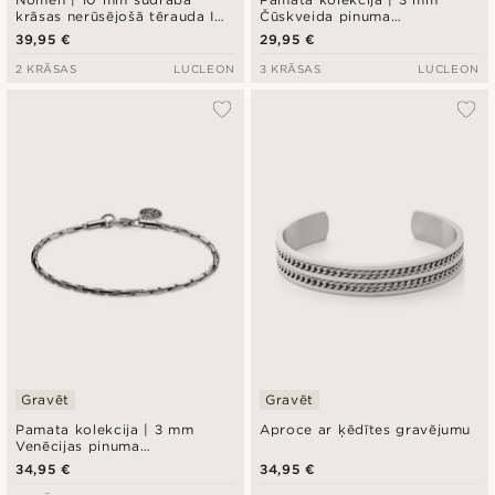
krāsas nerūsējošā tērauda ID
Čūskveida pinuma
plāksnes rokassprādze
rokassprādze sudraba krāsā
39,95 €
29,95 €
2 KRĀSAS
LUCLEON
3 KRĀSAS
LUCLEON
Gravēt
Gravēt
Pamata kolekcija | 3 mm
Aproce ar ķēdītes gravējumu
Venēcijas pinuma
rokassprādze sudraba krāsā,
34,95 €
34,95 €
taisnstūra formas posmiņi