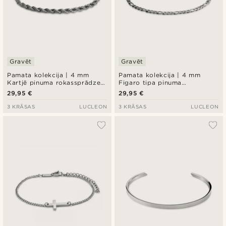
Gravēt
Gravēt
Pamata kolekcija | 4 mm
Pamata kolekcija | 4 mm
Kartjē pinuma rokassprādze
Figaro tipa pinuma
sudraba krāsā
rokassprādze sudraba krāsā
29,95 €
29,95 €
3 KRĀSAS
LUCLEON
3 KRĀSAS
LUCLEON