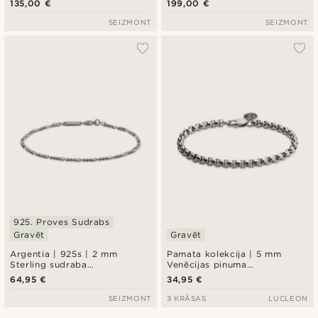
135,00 €
199,00 €
pārklājumu, skujiņas pinums
pārklājumu
SEIZMONT
SEIZMONT
925. Proves Sudrabs
Gravēt
Gravēt
Argentia | 925s | 2 mm
Pamata kolekcija | 5 mm
Sterling sudraba
Venēcijas pinuma
rokassprādze ar rodija
rokassprādze sudraba krāsā,
64,95 €
34,95 €
pārklājumu Figaro
izliekti posmiņi
SEIZMONT
3 KRĀSAS
LUCLEON