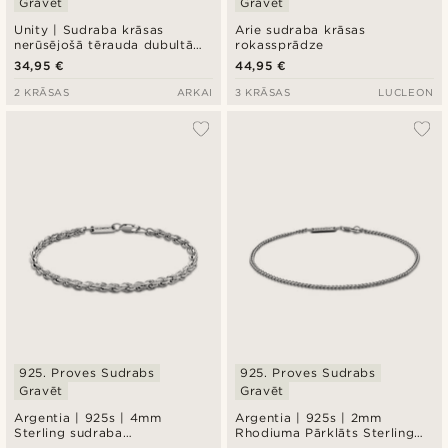
Gravēt
Gravēt
Unity | Sudraba krāsas
Arie sudraba krāsas
nerūsējošā tērauda dubultā
rokassprādze
ķēdītes rokassprādze,
34,95 €
44,95 €
krustiņš
2 KRĀSAS
ARKAI
3 KRĀSAS
LUCLEON
925. Proves Sudrabs
925. Proves Sudrabs
Gravēt
Gravēt
Argentia | 925s | 4mm
Argentia | 925s | 2mm
Sterling sudraba
Rhodiuma Pārklāts Sterling
rokassprādze ar rodija
Sudraba Kurbu Ķēdes