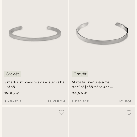
Gravēt
Gravēt
Smalka rokassprādze sudraba
Matēta, regulējama
krāsā
nerūsējošā tērauda
rokassprādze sudraba krāsā,
19,95 €
24,95 €
5 mm
3 KRĀSAS
LUCLEON
3 KRĀSAS
LUCLEON