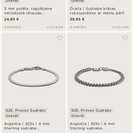
Gravēt
Gravēt
3 mm pulēta, regulējama
Ocata | Sudraba krāsas
nerūsējošā tērauda
rokassprādze ar melnu pērli
rokassprādze sudraba krāsā
24,95 €
39,95 €
3 KRĀSAS
LUCLEON
4 KRĀSAS
LUCLEON
925. Proves Sudrabs
925. Proves Sudrabs
Gravēt
Gravēt
Argentia | 925s | 4 mm
Argentia | 925s | 6 mm
Sterling sudraba
Sterling sudraba
rokassprādze ar rodija
rokassprādze ar rodija