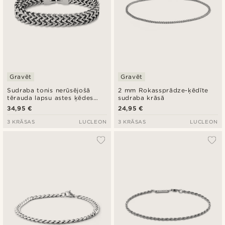
Gravēt
Gravēt
Sudraba tonis nerūsējošā
2 mm Rokassprādze-ķēdīte
tērauda lapsu astes ķēdes
sudraba krāsā
rokassprādze
34,95 €
24,95 €
3 KRĀSAS
LUCLEON
3 KRĀSAS
LUCLEON