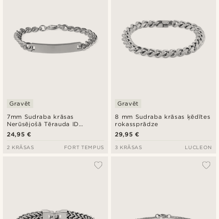
Gravēt
Gravēt
7mm Sudraba krāsas
8 mm Sudraba krāsas ķēdītes
Nerūsējošā Tērauda ID
rokassprādze
rokassprādze
24,95 €
29,95 €
2 KRĀSAS
FORT TEMPUS
3 KRĀSAS
LUCLEON