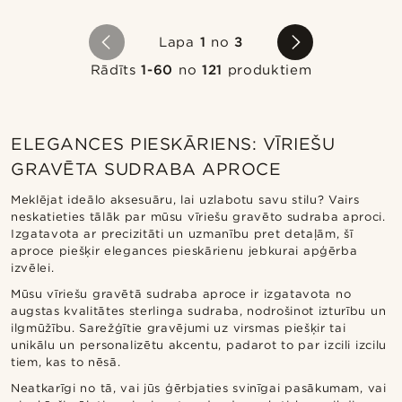
Lapa
1
no
3
Rādīts
1-60
no
121
produktiem
ELEGANCES PIESKĀRIENS: VĪRIEŠU
GRAVĒTA SUDRABA APROCE
Meklējat ideālo aksesuāru, lai uzlabotu savu stilu? Vairs
neskatieties tālāk par mūsu vīriešu gravēto sudraba aproci.
Izgatavota ar precizitāti un uzmanību pret detaļām, šī
aproce piešķir elegances pieskārienu jebkurai apģērba
izvēlei.
Mūsu vīriešu gravētā sudraba aproce ir izgatavota no
augstas kvalitātes sterlinga sudraba, nodrošinot izturību un
ilgmūžību. Sarežģītie gravējumi uz virsmas piešķir tai
unikālu un personalizētu akcentu, padarot to par izcili izcilu
tiem, kas to nēsā.
Neatkarīgi no tā, vai jūs ģērbjaties svinīgai pasākumam, vai