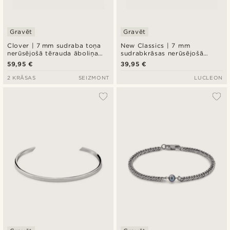
Gravēt
Gravēt
Clover | 7 mm sudraba toņa
New Classics | 7 mm
nerūsējošā tērauda āboliņa
sudrabkrāsas nerūsējošā
aproce
tērauda Paperclip tipa pērlīšu
59,95 €
39,95 €
ķēdītes aproce
2 KRĀSAS
SEIZMONT
LUCLEON