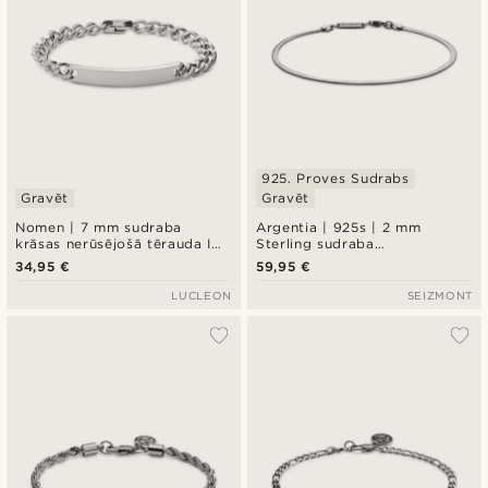
925. Proves Sudrabs
Gravēt
Gravēt
Nomen | 7 mm sudraba
Argentia | 925s | 2 mm
krāsas nerūsējošā tērauda ID
Sterling sudraba
plāksnes rokassprādze
rokassprādze ar rodija
34,95 €
59,95 €
pārklājumu, skujiņas pinums
LUCLEON
SEIZMONT