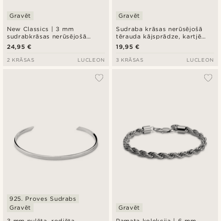
Gravēt
Gravēt
New Classics | 3 mm
Sudraba krāsas nerūsējošā
sudrabkrāsas nerūsējošā
tērauda kājsprādze, kartjē
tērauda Paperclip tipa
pinums
24,95 €
19,95 €
ķēdītes aproce
2 KRĀSAS
LUCLEON
3 KRĀSAS
LUCLEON
925. Proves Sudrabs
Gravēt
Gravēt
3 mm pulēta, rodiēta,
Pamata kolekcija | 6 mm