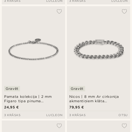
3 KRĀSAS
LUCLEON
3 KRĀSAS
LUCLEON
Gravēt
Gravēt
Pamata kolekcija | 2 mm
Nicos | 8 mm Ar cirkonija
Figaro tipa pinuma
akmentiņiem klāta
rokassprādze sudraba krāsā
rokassprādze sudraba krāsā
24,95 €
79,95 €
3 KRĀSAS
LUCLEON
3 KRĀSAS
OTSU