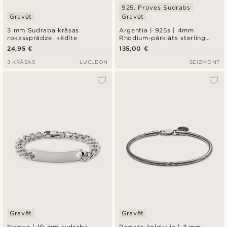
925. Proves Sudrabs
Gravēt
Gravēt
3 mm Sudraba krāsas
Argentia | 925s | 4mm
rokassprādze, ķēdīte
Rhodium-pārklāts sterling
sudraba ķēdes aproce
24,95 €
135,00 €
3 KRĀSAS
LUCLEON
SEIZMONT
Gravēt
Gravēt
Nomen | 10 mm sudraba
Pamata kolekcija | 3 mm