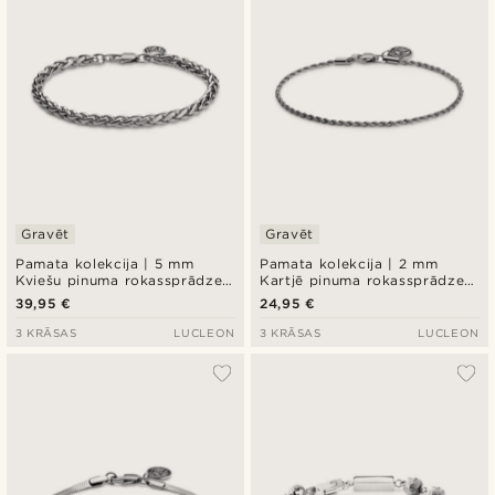
Gravēt
Gravēt
Pamata kolekcija | 5 mm
Pamata kolekcija | 2 mm
Kviešu pinuma rokassprādze
Kartjē pinuma rokassprādze
sudraba krāsā
sudraba krāsā
39,95 €
24,95 €
3 KRĀSAS
LUCLEON
3 KRĀSAS
LUCLEON