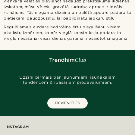
vienkārši vēlaties pievienot nedaudz prakstiskuma ikdienas
izskatam, mūsu vīriešu gravētā sudraba aproce ir ideāls
risinājums. Tās eleganta dizaina un pulētā apdare padara to
pietiekami daudzpusīgu, lai papildinātu jebkuru stilu.
Regulējamais aizdare nodrošina ērtu piegulšanu visiem
plaukstu izmēriem, kamēr vieglā konstrukcija padara to
vieglu nēsāšanai visas dienas garumā, nesajūtot smagumu.
Uzzini pirmais par jaunumiem, jaunākajām
tendencēm & īpašajiem piedāvājumiem.
PIEVIENOTIES
INSTAGRAM