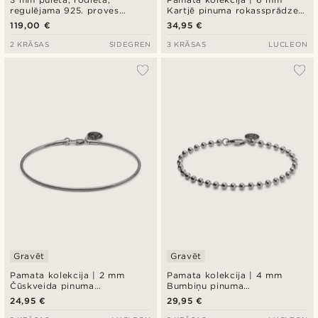
regulējama 925. proves
Kartjē pinuma rokassprādze
sudraba aproce
sudraba krāsā
119,00 €
34,95 €
2 KRĀSAS
SIDEGREN
3 KRĀSAS
LUCLEON
Gravēt
Gravēt
Pamata kolekcija | 2 mm
Pamata kolekcija | 4 mm
Čūskveida pinuma
Bumbiņu pinuma
rokassprādze sudraba krāsā
rokassprādze sudraba krāsā
24,95 €
29,95 €