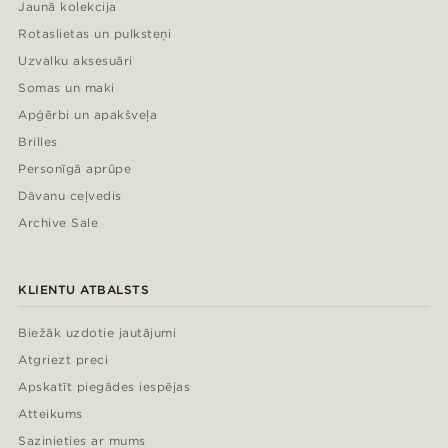
Jaunā kolekcija
Rotaslietas un pulksteņi
Uzvalku aksesuāri
Somas un maki
Apģērbi un apakšveļa
Brilles
Personīgā aprūpe
Dāvanu ceļvedis
Archive Sale
KLIENTU ATBALSTS
Biežāk uzdotie jautājumi
Atgriezt preci
Apskatīt piegādes iespējas
Atteikums
Sazinieties ar mums