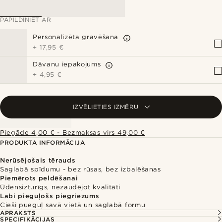
PAPILDINIET AR
Personalizēta gravēšana
+
17,95 €
Dāvanu iepakojums
+
4,95 €
IZVĒLIETIES IZMĒRU
Piegāde 4,00 € - Bezmaksas virs 49,00 €
PRODUKTA INFORMĀCIJA
Nerūsējošais tērauds
Saglabā spīdumu - bez rūsas, bez izbalēšanas
Piemērots peldēšanai
Ūdensizturīgs, nezaudējot kvalitāti
Labi pieguļošs piegriezums
Cieši pueguļ savā vietā un saglabā formu
APRAKSTS
SPECIFIKĀCIJAS