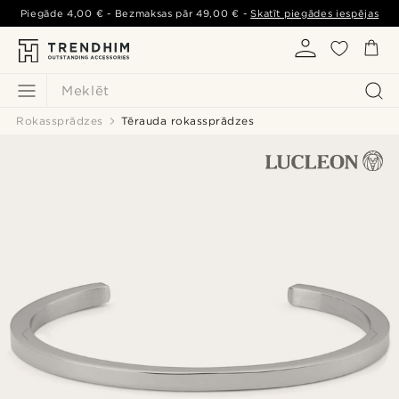
Piegāde
4,00 €
- Bezmaksas pār
49,00 €
-
Skatīt piegādes iespējas
Meklēt
Rokassprādzes
Tērauda rokassprādzes