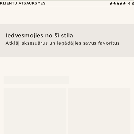
KLIENTU ATSAUKSMES
4.8
Iedvesmojies no šī stila
Atklāj aksesuārus un iegādājies savus favorītus
@Antoncarlestam