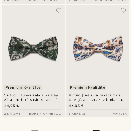
Premium Kvalitāte
Premium Kvalitāte
Virtuo | Tumši zaļais paisley
Virtuo | Peislija raksta zīda
zīda iepriekš sasiets tauriņš
tauriņš ar aizdari ziloņkaula
krāsā
44,95 €
44,95 €
2 KRĀSAS
BOHEMIAN REVOLT
5 KRĀSAS
FAWLER