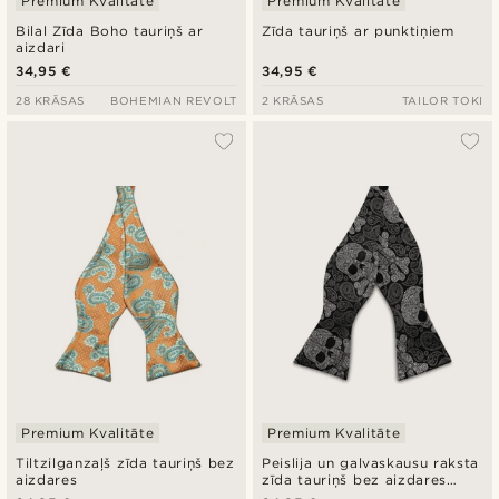
Premium Kvalitāte
Premium Kvalitāte
Bilal Zīda Boho tauriņš ar
Zīda tauriņš ar punktiņiem
aizdari
34,95 €
34,95 €
28 KRĀSAS
BOHEMIAN REVOLT
2 KRĀSAS
TAILOR TOKI
Premium Kvalitāte
Premium Kvalitāte
Tiltzilganzaļš zīda tauriņš bez
Peislija un galvaskausu raksta
aizdares
zīda tauriņš bez aizdares
melnā un pelēkā krāsā