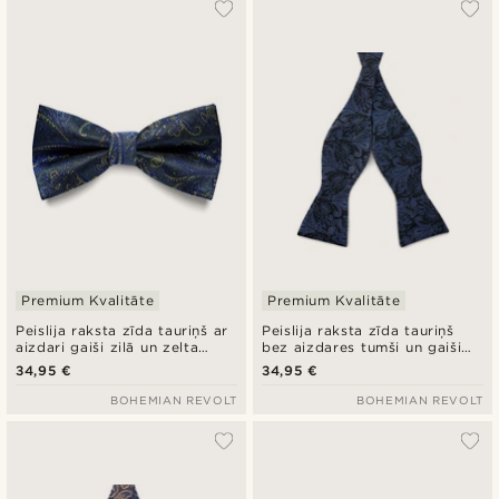
Premium Kvalitāte
Premium Kvalitāte
Peislija raksta zīda tauriņš ar
Peislija raksta zīda tauriņš
aizdari gaiši zilā un zelta
bez aizdares tumši un gaiši
krāsā
zilā krāsā
34,95 €
34,95 €
BOHEMIAN REVOLT
BOHEMIAN REVOLT