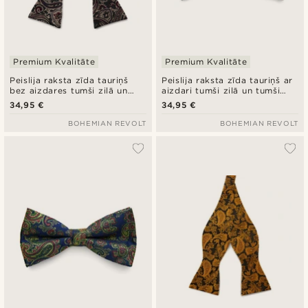
Premium Kvalitāte
Premium Kvalitāte
Peislija raksta zīda tauriņš
Peislija raksta zīda tauriņš ar
bez aizdares tumši zilā un
aizdari tumši zilā un tumši
tumši zaļā krāsā
zaļā krāsā
34,95 €
34,95 €
BOHEMIAN REVOLT
BOHEMIAN REVOLT