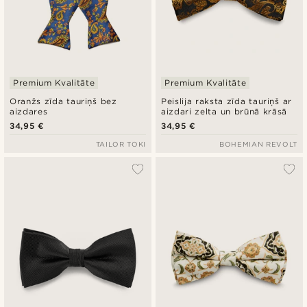
Premium Kvalitāte
Premium Kvalitāte
Oranžs zīda tauriņš bez
Peislija raksta zīda tauriņš ar
aizdares
aizdari zelta un brūnā krāsā
34,95 €
34,95 €
TAILOR TOKI
BOHEMIAN REVOLT