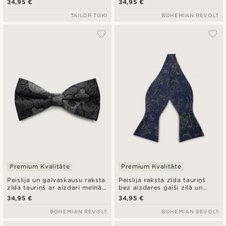
34,95 €
34,95 €
TAILOR TOKI
BOHEMIAN REVOLT
Premium Kvalitāte
Premium Kvalitāte
Peislija un galvaskausu raksta
Peislija raksta zīda tauriņš
zīda tauriņš ar aizdari melnā
bez aizdares gaiši zilā un
un pelēkā krāsā
zelta krāsā
34,95 €
34,95 €
BOHEMIAN REVOLT
BOHEMIAN REVOLT