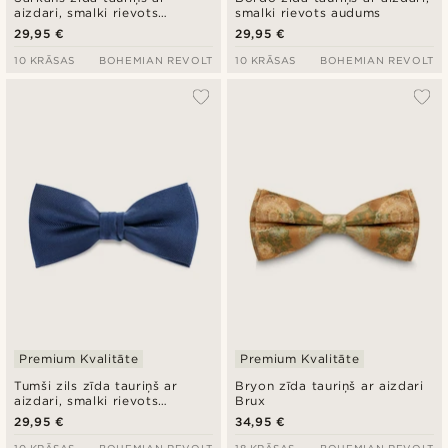
aizdari, smalki rievots
smalki rievots audums
audums
29,95 €
29,95 €
10 KRĀSAS
BOHEMIAN REVOLT
10 KRĀSAS
BOHEMIAN REVOLT
Premium Kvalitāte
Premium Kvalitāte
Tumši zils zīda tauriņš ar
Bryon zīda tauriņš ar aizdari
aizdari, smalki rievots
Brux
audums
29,95 €
34,95 €