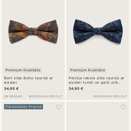
Jaunākais
Zemākā cena
Augstākā cena
Premium Kvalitāte
Premium Kvalitāte
Bert zīda Boho tauriņš ar
Peislija raksta zīda tauriņš ar
aizdari
aizdari tumši un gaiši zilā
krāsā
34,95 €
34,95 €
28 KRĀSAS
BOHEMIAN REVOLT
BOHEMIAN REVOLT
Pārdotākās Preces