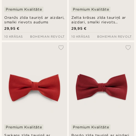
Premium Kvalitāte
Premium Kvalitāte
Oranžs zīda tauriņš ar aizdari,
Zelta krāsas zīda tauriņš ar
smalki rievots audums
aizdari, smalki rievots
audums
29,95 €
29,95 €
10 KRĀSAS
BOHEMIAN REVOLT
10 KRĀSAS
BOHEMIAN REVOLT
Premium Kvalitāte
Premium Kvalitāte
Sarkans zīda tauriņš ar
Bordo zīda tauriņš ar aizdari,