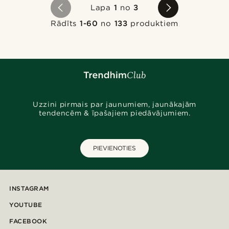
Lapa
1
no
3
Rādīts
1-60
no
133
produktiem
Uzzini pirmais par jaunumiem, jaunākajām
tendencēm & īpašajiem piedāvājumiem.
PIEVIENOTIES
INSTAGRAM
YOUTUBE
FACEBOOK