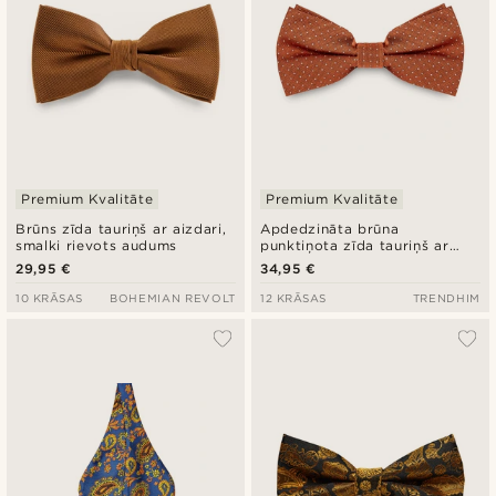
Premium Kvalitāte
Premium Kvalitāte
Brūns zīda tauriņš ar aizdari,
Apdedzināta brūna
smalki rievots audums
punktiņota zīda tauriņš ar
aizdari
29,95 €
34,95 €
10 KRĀSAS
BOHEMIAN REVOLT
12 KRĀSAS
TRENDHIM