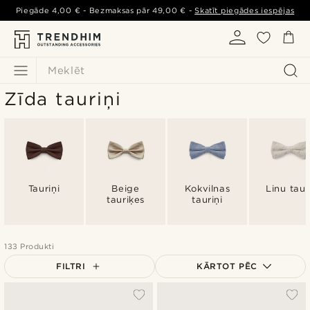
Piegāde
4,00 €
- Bezmaksas pār
49,00 €
-
Skatīt piegādes iespējas
Meklēt
Zīda tauriņi
Tauriņi
Beige
Kokvilnas
Linu taur
tauriķes
tauriņi
133 Produkti
FILTRI
KĀRTOT PĒC
Vispopulārākais