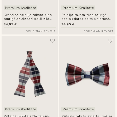
Premium Kvalitāte
Premium Kvalitāte
Krāsaina peislija raksta zīda
Peislija raksta zīda tauriņš
tauriņš ar aizdari gaiši zilā
bez aizdares zelta un brūnā
krāsā
krāsā
34,95 €
34,95 €
BOHEMIAN REVOLT
BOHEMIAN REVOLT
Premium Kvalitāte
Premium Kvalitāte
Rūtaina raksta zīda tauriņš
Rūtaina raksta zīda tauriņš ar