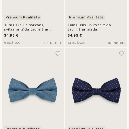
Premium Kvalitāte
Premium Kvalitāte
Jūras zils un sarkans,
Tumši zils un rozā zīda
svītrains zīda tauriņš ar
tauriņš ar aizdari
aizdari
34,95 €
34,95 €
9 KRĀSAS
TRENDHIM
14 KRĀSAS
TRENDHIM
Premium Kvalitāte
Premium Kvalitāte