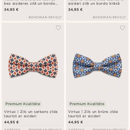
bez aizdares zilā un bordo
aizdari zilā un bordo krāsā
krāsā
34,95 €
34,95 €
BOHEMIAN REVOLT
BOHEMIAN REVOLT
Premium Kvalitāte
Premium Kvalitāte
Virtuo | Zils un sarkans zīda
Virtuo | Zils un brūns zīda
tauriņš ar aizdari
tauriņš ar aizdari
44,95 €
44,95 €
2 KRĀSAS
BOHEMIAN REVOLT
2 KRĀSAS
BOHEMIAN REVOLT