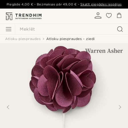
Piegāde
4,00 €
- Bezmaksas pār
49,00 €
-
Skatīt piegādes iespējas
Meklēt
Atloku piespraudes
Atloku piespraudes - ziedi