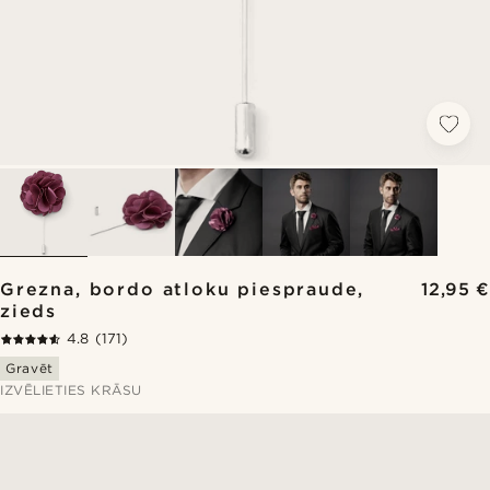
Grezna, bordo atloku piespraude,
12,95 €
zieds
4.8
(171)
Gravēt
IZVĒLIETIES KRĀSU