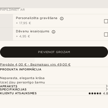
PAPILDINIET AR
Personalizēta gravēšana
+
17,95 €
Dāvanu iesaiņojums
+
4,95 €
PIEVIENOT GROZAM
Piegāde 4,00 € - Bezmaksas virs 49,00 €
PRODUKTA INFORMĀCIJA
Neparasta, eleganta krāsa
Izceļ jūsu personīgo šarmu
APRAKSTS
SPECIFIKĀCIJAS
KLIENTU ATSAUKSMES
4.8