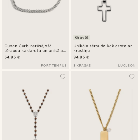
Gravēt
Cuban Curb nerūsējošā
Unikāla tērauda kaklarota ar
tērauda kaklarota un unikāla
krustiņu
atslēga
54,95 €
34,95 €
FORT TEMPUS
3 KRĀSAS
LUCLEON