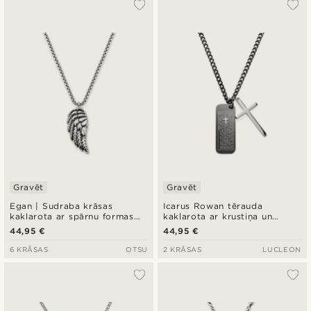
Gravēt
Gravēt
Egan | Sudraba krāsas
Icarus Rowan tērauda
kaklarota ar spārnu formas
kaklarota ar krustiņa un
piekariņu
melnu armijas stila piekariņu
44,95 €
44,95 €
6 KRĀSAS
OTSU
2 KRĀSAS
LUCLEON