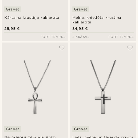
Gravēt
Gravēt
Kārtaina krustiņa kaklarota
Melna, kniedēta krustiņa
kaklarota
29,95 €
34,95 €
FORT TEMPUS
2 KRĀSAS
FORT TEMPUS
Gravēt
Gravēt
Nerūsējošā Tērauda Ankh
Liela, melna un tērauda krusta