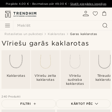
Piegāde
4,00 €
- Bezmaksas pār
49,00 €
-
Skatīt piegādes iespējas
Meklēt
Rotaslietas un pulksteņi
Kaklarotas
Garas kaklarotas
Vīriešu garās kaklarotas
Kaklarotas
Vīriešu zelta
Vīriešu
Tērauda
kaklarotas
sudraba
kaklarota
kaklarotas
240 Produkti
FILTRI
KĀRTOT PĒC