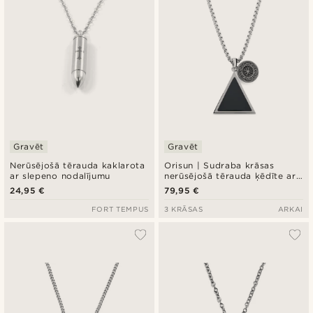
Gravēt
Gravēt
Nerūsējošā tērauda kaklarota
Orisun | Sudraba krāsas
ar slepeno nodalījumu
nerūsējošā tērauda ķēdīte ar
melnā oniksa trīsstūra formas
24,95 €
79,95 €
kulonu
FORT TEMPUS
3 KRĀSAS
ARKAI