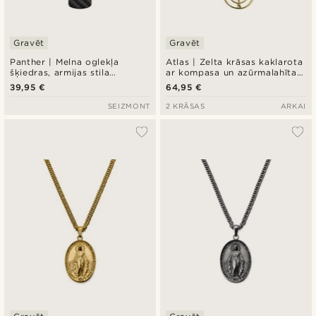
Gravēt
Gravēt
Panther | Melna oglekļa
Atlas | Zelta krāsas kaklarota
šķiedras, armijas stila
ar kompasa un azūrmalahīta
kaklarota
piekariņu
39,95 €
64,95 €
SEIZMONT
2 KRĀSAS
ARKAI