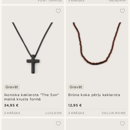
FORT TEMPUS
3 KRĀSAS
TRENDHIM
Gravēt
Gravēt
Ikoniska kaklarota "The Son"
Brūna koka pērļu kaklarota
melnā krusta formā
34,95 €
12,95 €
3 KRĀSAS
LUCLEON
3 KRĀSAS
COLLIN ROWE