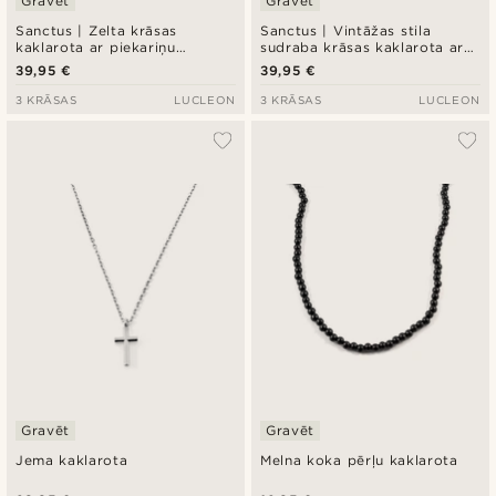
Gravēt
Gravēt
Sanctus | Zelta krāsas
Sanctus | Vintāžas stila
kaklarota ar piekariņu
sudraba krāsas kaklarota ar
Miraculous Medal
piekariņu Miraculous Medal
39,95 €
39,95 €
3 KRĀSAS
LUCLEON
3 KRĀSAS
LUCLEON
Gravēt
Gravēt
Jema kaklarota
Melna koka pērļu kaklarota