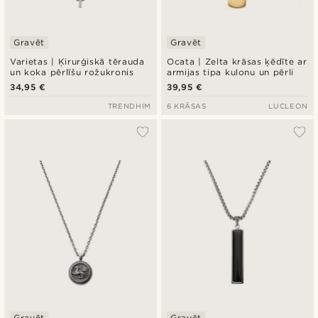
Gravēt
Gravēt
Varietas | Ķirurģiskā tērauda
Ocata | Zelta krāsas ķēdīte ar
un koka pērlīšu rožukronis
armijas tipa kulonu un pērli
34,95 €
39,95 €
TRENDHIM
6 KRĀSAS
LUCLEON
Gravēt
Gravēt