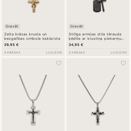
Gravēt
Gravēt
Zelta krāsas krusta un
Stilīga armijas stila tērauda
bezgalības simbola kaklarota
ķēdīte ar krustiņa piekariņu
melnā krāsā
39,95 €
34,95 €
3 KRĀSAS
LUCLEON
3 KRĀSAS
LUCLEON