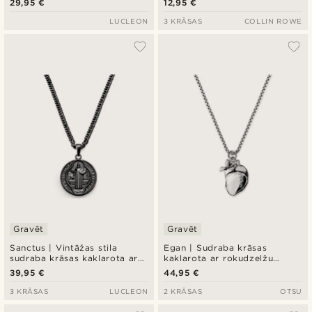
29,95 €
12,95 €
LUCLEON
3 KRĀSAS
COLLIN ROWE
Gravēt
Gravēt
Sanctus | Vintāžas stila
Egan | Sudraba krāsas
sudraba krāsas kaklarota ar
kaklarota ar rokudzelžu
Svētā Benedikta medaljonu
formas piekariņu
39,95 €
44,95 €
3 KRĀSAS
LUCLEON
2 KRĀSAS
OTSU