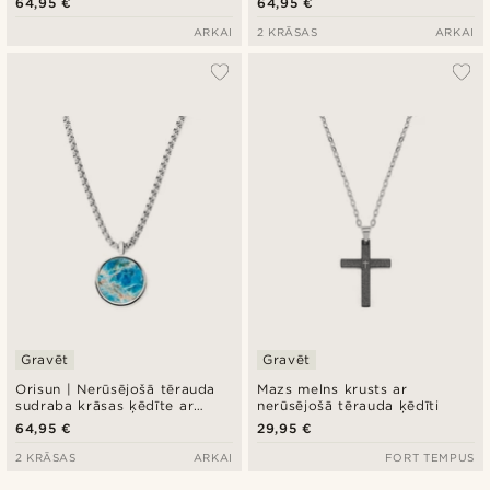
64,95 €
64,95 €
ARKAI
2 KRĀSAS
ARKAI
Gravēt
Gravēt
Orisun | Nerūsējošā tērauda
Mazs melns krusts ar
sudraba krāsas ķēdīte ar
nerūsējošā tērauda ķēdīti
apaļu apatīta akmens kulonu
64,95 €
29,95 €
2 KRĀSAS
ARKAI
FORT TEMPUS