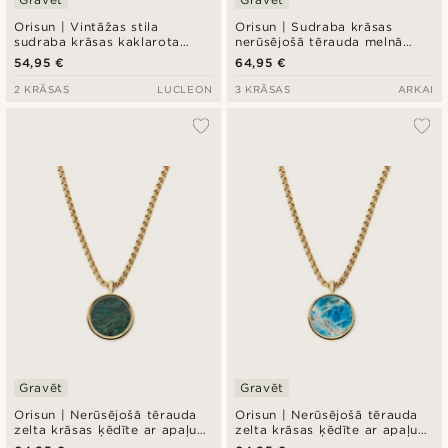
Orisun | Vintāžas stila
Orisun | Sudraba krāsas
sudraba krāsas kaklarota
nerūsējošā tērauda melnā
Griffin Tondo
oniksa līnijas kulonu kaklarota
54,95 €
64,95 €
2 KRĀSAS
LUCLEON
3 KRĀSAS
ARKAI
Gravēt
Gravēt
Orisun | Nerūsējošā tērauda
Orisun | Nerūsējošā tērauda
zelta krāsas ķēdīte ar apaļu
zelta krāsas ķēdīte ar apaļu
Āfrikas nefrīta kulonu
apatīta akmens kulonu