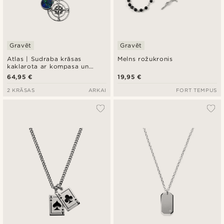
Gravēt
Gravēt
Atlas | Sudraba krāsas
Melns rožukronis
kaklarota ar kompasa un
azūrmalahīta piekariņu
64,95 €
19,95 €
2 KRĀSAS
ARKAI
FORT TEMPUS