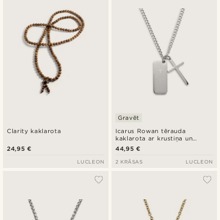
Gravēt
Clarity kaklarota
Icarus Rowan tērauda
kaklarota ar krustiņa un
armijas stila piekariņu
24,95 €
44,95 €
LUCLEON
2 KRĀSAS
LUCLEON