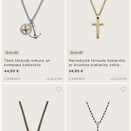
Gravēt
Gravēt
Tadd tērauda enkura un
Nerūsējošā tērauda kaklarota
kompasa kaklarota
ar krustiņa piekariņu zelta
krāsā
44,95 €
34,95 €
2 KRĀSAS
LUCLEON
3 KRĀSAS
LUCLEON