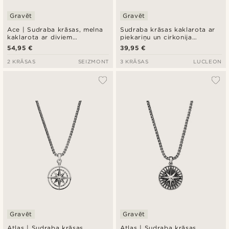
Gravēt
Gravēt
Ace | Sudraba krāsas, melna
Sudraba krāsas kaklarota ar
kaklarota ar diviem
piekariņu un cirkonija
piekariņiem Ace Pair
akmentiņu
54,95 €
39,95 €
2 KRĀSAS
SEIZMONT
3 KRĀSAS
LUCLEON
Gravēt
Gravēt
Atlas | Sudraba krāsas
Atlas | Sudraba krāsas