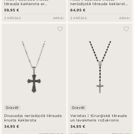
tērauda kaklarota ar
nerūsējošā tērauda kaklarota
Ziemeļzvaigznes piekariņu
ar Ziemeļzvaigznes piekariņu
59,95 €
64,95 €
2 KRĀSAS
ARKAI
2 KRĀSAS
ARKAI
Gravēt
Gravēt
Divpusēja nerūsējošā tērauda
Varietas | Ķirurģiskā tērauda
krusta kaklarota
un lavakmens rožukronis
34,95 €
34,95 €