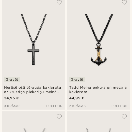
Vispopulārākais
Jaunākais
Zemākā cena
Augstākā cena
Gravēt
Gravēt
Nerūsējošā tērauda kaklarota
Tadd Melna enkura un mezgla
ar krustiņa piekariņu melnā
kaklarota
krāsā
34,95 €
44,95 €
3 KRĀSAS
LUCLEON
2 KRĀSAS
LUCLEON