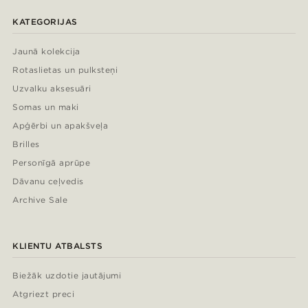
KATEGORIJAS
Jaunā kolekcija
Rotaslietas un pulksteņi
Uzvalku aksesuāri
Somas un maki
Apģērbi un apakšveļa
Brilles
Personīgā aprūpe
Dāvanu ceļvedis
Archive Sale
KLIENTU ATBALSTS
Biežāk uzdotie jautājumi
Atgriezt preci