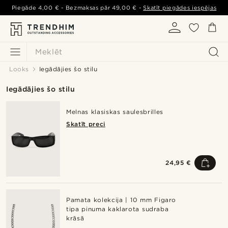
Piegāde
4,00 €
- Bezmaksas pār
49,00 €
-
Skatīt piegādes iespējas
Meklēt
Looks
Iegādājies šo stilu
Iegādājies šo stilu
Melnas klasiskas saulesbrilles
Skatīt preci
24,95 €
Pamata kolekcija | 10 mm Figaro
tipa pinuma kaklarota sudraba
krāsā