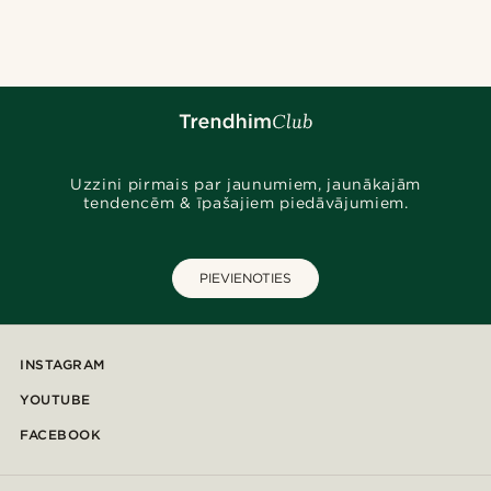
@seb_reyneke_
@jaimedeelgado
@seb_reyneke_
@daniigarciia01
@kyrosh.piroz
@gianlucca_franco11
@kyrosh.piroz
@alessandro_casiglia
@marcossapere
@heherayan_
Uzzini pirmais par jaunumiem, jaunākajām
tendencēm & īpašajiem piedāvājumiem.
PIEVIENOTIES
INSTAGRAM
YOUTUBE
FACEBOOK