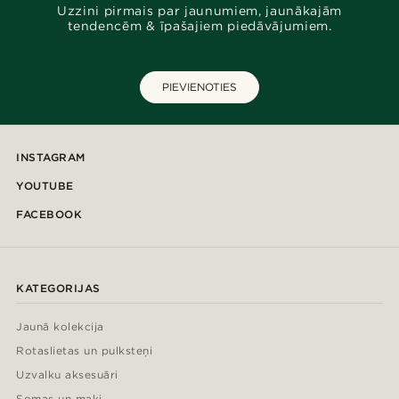
Uzzini pirmais par jaunumiem, jaunākajām
tendencēm & īpašajiem piedāvājumiem.
PIEVIENOTIES
INSTAGRAM
YOUTUBE
FACEBOOK
KATEGORIJAS
Jaunā kolekcija
Rotaslietas un pulksteņi
Uzvalku aksesuāri
Somas un maki