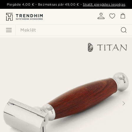
Piegāde
4,00 €
- Bezmaksas pār
49,00 €
-
Skatīt piegādes iespējas
Meklēt