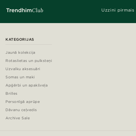
Uzzini pirmais
KATEGORIJAS
Jaunā kolekcija
Rotaslietas un pulksteņi
Uzvalku aksesuāri
Somas un maki
Apģērbi un apakšveļa
Brilles
Personīgā aprūpe
Dāvanu ceļvedis
Archive Sale