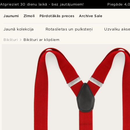
Atgrieziet 30 dienu laikā - bez jautājumiem!
Piegāde
4,
Jaunumi
Zīmoli
Pārdotākās preces
Archive Sale
Jaunā kolekcija
Rotaslietas un pulksteņi
Uzvalku akse
Bikšturi
Bikšturi ar klipšiem