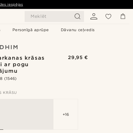
des iespējas
Meklēt
s
Personīgā aprūpe
Dāvanu ceļvedis
sarkanas krāsas
29,95 €
ri ar pogu
nājumu
.8
(1546)
ES KRĀSU
+16