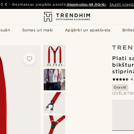
00 €
-
Bezmaksas piegāde pasūtījumiem virs
Sazinieties ar mums
49,00 €
-
Skatīt piegā
suāri
Somas un maki
Apģērbi un apakšveļa
Brille
Plati 
bikštu
stipri
4
Gravēt
IZVĒLIETI