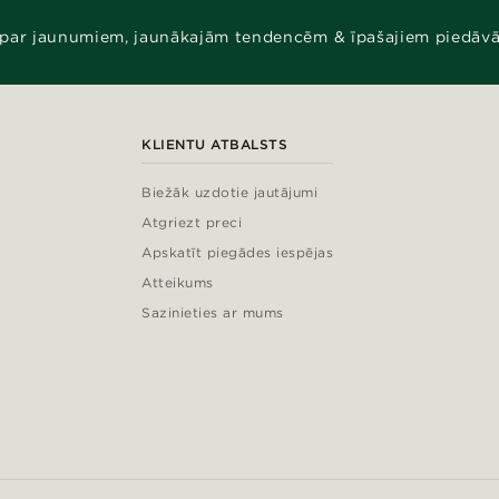
 par jaunumiem, jaunākajām tendencēm & īpašajiem piedāv
KLIENTU ATBALSTS
Biežāk uzdotie jautājumi
Atgriezt preci
Apskatīt piegādes iespējas
Atteikums
Sazinieties ar mums