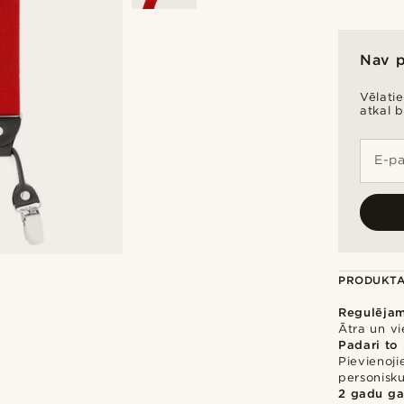
Nav 
Vēlati
atkal 
E-pa
PRODUKTA
Regulēja
Ātra un v
Padari to
Pievienoji
personisku
2 gadu ga