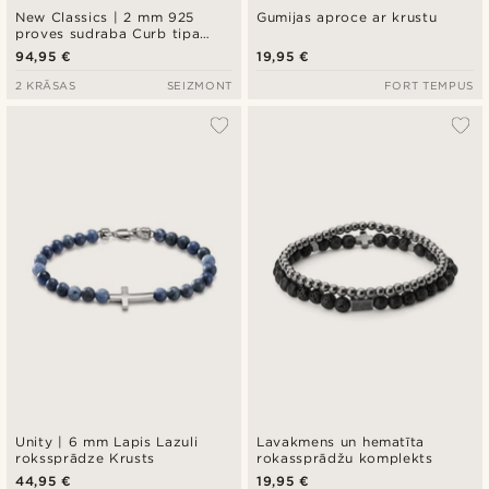
New Classics | 2 mm 925
Gumijas aproce ar krustu
proves sudraba Curb tipa
ķēdītes aproce ar krustu
94,95 €
19,95 €
2 KRĀSAS
SEIZMONT
FORT TEMPUS
Unity | 6 mm Lapis Lazuli
Lavakmens un hematīta
rokssprādze Krusts
rokassprādžu komplekts
44,95 €
19,95 €