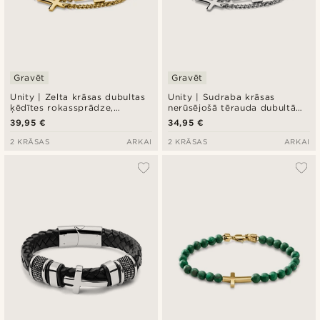
Gravēt
Gravēt
Unity | Zelta krāsas dubultas
Unity | Sudraba krāsas
ķēdītes rokassprādze,
nerūsējošā tērauda dubultā
krustiņš
ķēdītes rokassprādze,
39,95 €
34,95 €
krustiņš
2 KRĀSAS
ARKAI
2 KRĀSAS
ARKAI