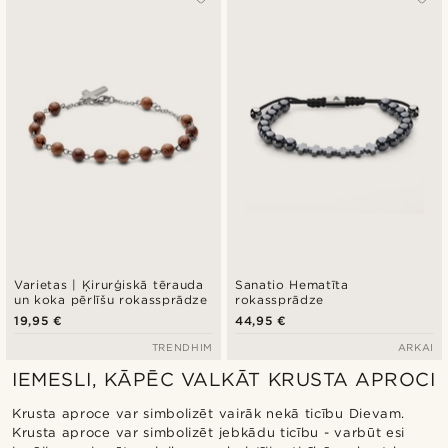
Varietas | Ķirurģiskā tērauda
Sanatio Hematīta
un koka pērlīšu rokassprādze
rokassprādze
19,95 €
44,95 €
TRENDHIM
ARKAI
IEMESLI, KĀPĒC VALKĀT KRUSTA APROCI
Krusta aproce var simbolizēt vairāk nekā ticību Dievam.
Krusta aproce var simbolizēt jebkādu ticību - varbūt esi