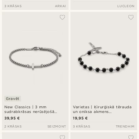
3 KRĀSAS
ARKAI
LUCLEON
Gravēt
New Classics | 3 mm
Varietas | Ķirurģiskā tērauda
sudrabkrāsas nerūsējošā
un oniksa akmens
tērauda noapaļotas “box”
rokassprādze
39,95 €
19,95 €
tipa ķēdītes aproce ar krustu
2 KRĀSAS
SEIZMONT
3 KRĀSAS
TRENDHIM