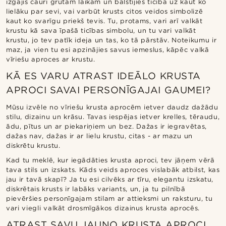
izgājis cauri grūtam laikam un balstījies ticībā uz kaut ko
lielāku par sevi, vai varbūt krusts citos veidos simbolizē
kaut ko svarīgu priekš tevis. Tu, protams, vari arī valkāt
krustu kā sava īpašā ticības simbolu, un tu vari valkāt
krustu, jo tev patīk ideja un tas, ko tā pārstāv. Noteikumu ir
maz, ja vien tu esi apzinājies savus iemeslus, kāpēc valkā
vīriešu aproces ar krustu.
KĀ ES VARU ATRAST IDEĀLO KRUSTA
APROCI SAVAI PERSONĪGAJAI GAUMEI?
Mūsu izvēle no vīriešu krusta aprocēm ietver daudz dažādu
stilu, dizainu un krāsu. Tavas iespējas ietver krelles, tēraudu,
ādu, pītus un ar piekariņiem un bez. Dažas ir iegravētas,
dažas nav, dažas ir ar lielu krustu, citas - ar mazu un
diskrētu krustu.
Kad tu meklē, kur iegādāties krusta aproci, tev jāņem vērā
tava stils un izskats. Kāds veids aproces vislabāk atbilst, kas
jau ir tavā skapī? Ja tu esi cilvēks ar tīru, elegantu izskatu,
diskrētais krusts ir labāks variants, un, ja tu pilnībā
pievēršies personīgajam stilam ar attieksmi un raksturu, tu
vari viegli valkāt drosmīgākos dizainus krusta aprocēs.
ATRAST SAVU JAUNO KRUSTA APROCI