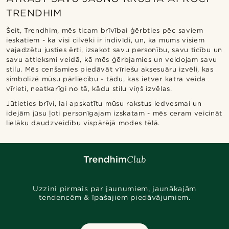
TRENDHIM
Šeit, Trendhim, mēs ticam brīvībai ģērbties pēc saviem
ieskatiem - ka visi cilvēki ir indivīdi, un, ka mums visiem
vajadzētu justies ērti, izsakot savu personību, savu ticību un
savu attieksmi veidā, kā mēs ģērbjamies un veidojam savu
stilu. Mēs cenšamies piedāvāt vīriešu aksesuāru izvēli, kas
simbolizē mūsu pārliecību - tādu, kas ietver katra veida
vīrieti, neatkarīgi no tā, kādu stilu viņš izvēlas.
Jūtieties brīvi, lai apskatītu mūsu rakstus iedvesmai un
idejām jūsu ļoti personīgajam izskatam - mēs ceram veicināt
lielāku daudzveidību vispārējā modes tēlā.
Uzzini pirmais par jaunumiem, jaunākajām
tendencēm & īpašajiem piedāvājumiem.