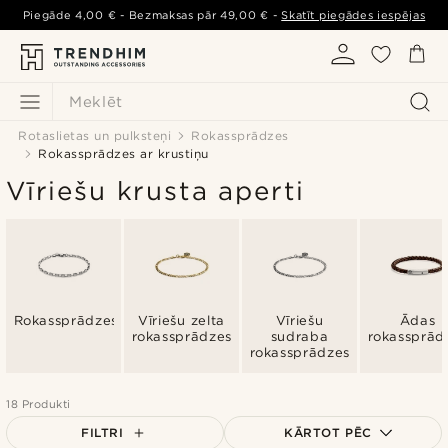
Piegāde
4,00 €
- Bezmaksas pār
49,00 €
-
Skatīt piegādes iespējas
Meklēt
Rotaslietas un pulksteņi
Rokassprādzes
Rokassprādzes ar krustiņu
Vīriešu krusta aperti
Rokassprādzes
Vīriešu zelta
Vīriešu
Ādas
rokassprādzes
sudraba
rokassprād
rokassprādzes
18 Produkti
FILTRI
KĀRTOT PĒC