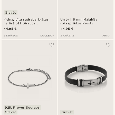
Gravēt
Melna, pīta sudraba krāsas
Unity | 6 mm Malahīta
nerūsējošā tērauda
rokssprādze Krusts
rokassprādze ar krustiņu
44,95 €
44,95 €
2 KRĀSAS
LUCLEON
3 KRĀSAS
ARKAI
925. Proves Sudrabs
Gravēt
Gravēt