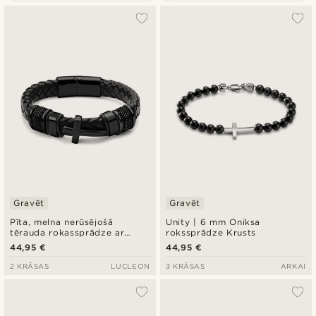
Vispopulārākais
Jaunākais
Zemākā cena
Augstākā cena
Gravēt
Gravēt
Pīta, melna nerūsējošā
Unity | 6 mm Oniksa
tērauda rokassprādze ar
rokssprādze Krusts
krustiņu
44,95 €
44,95 €
2 KRĀSAS
LUCLEON
3 KRĀSAS
ARKAI