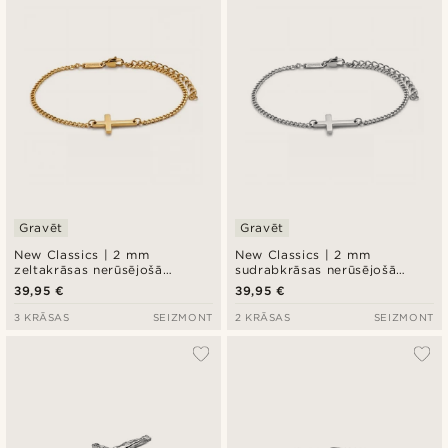
Gravēt
Gravēt
New Classics | 2 mm
New Classics | 2 mm
zeltakrāsas nerūsējošā
sudrabkrāsas nerūsējošā
tērauda Curb tipa ķēdītes
tērauda Curb tipa ķēdītes
39,95 €
39,95 €
aproce ar krustu
aproce ar krustu
3 KRĀSAS
SEIZMONT
2 KRĀSAS
SEIZMONT