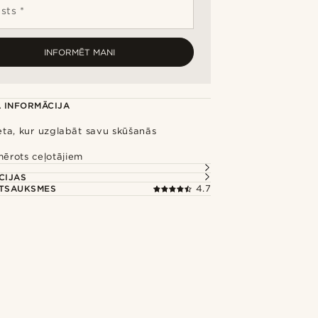
sts *
INFORMĒT MANI
 INFORMĀCIJA
ieta, kur uzglabāt savu skūšanās
mērots ceļotājiem
CIJAS
ATSAUKSMES
4.7