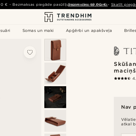
00 €
-
Bezmaksas piegāde pasūtījumiem virs
Sazinieties ar mums
49,00 €
-
Skatīt piegā
suāri
Somas un maki
Apģērbi un apakšveļa
Brille
Skūšan
maciņ
4
Nav 
Vēlati
atkal 