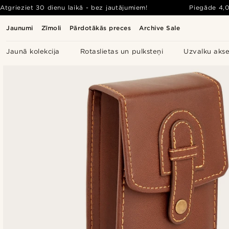
Atgrieziet 30 dienu laikā - bez jautājumiem!
Piegāde
4,
Jaunumi
Zīmoli
Pārdotākās preces
Archive Sale
Jaunā kolekcija
Rotaslietas un pulksteņi
Uzvalku akse