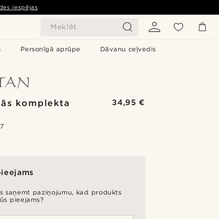
des iespējas
Meklēt
s
Personīgā aprūpe
Dāvanu ceļvedis
ās komplekta
34,95 €
š
.7
pieejams
es saņemt paziņojumu, kad produkts
būs pieejams?