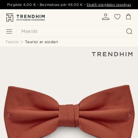
Piegāde
4,00 €
- Bezmaksas pār
49,00 €
-
Skatīt piegādes iespējas
Meklēt
Tauriņi
Tauriņi ar aizdari