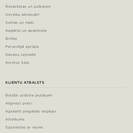
Rotaslietas un pulksteņi
Uzvalku aksesuāri
Somas un maki
Apģērbi un apakšveļa
Brilles
Personīgā aprūpe
Dāvanu ceļvedis
Archive Sale
KLIENTU ATBALSTS
Biežāk uzdotie jautājumi
Atgriezt preci
Apskatīt piegādes iespējas
Atteikums
Sazinieties ar mums