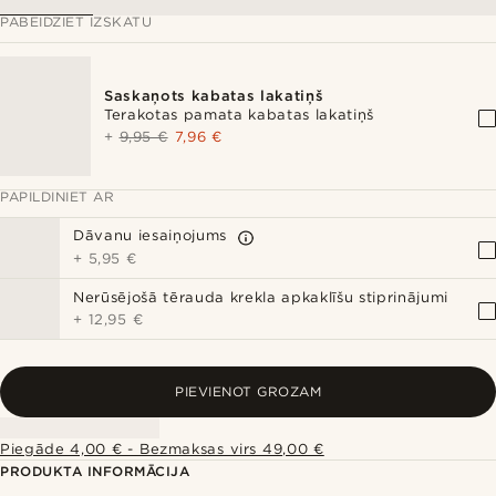
PABEIDZIET IZSKATU
Saskaņots kabatas lakatiņš
Terakotas pamata kabatas lakatiņš
+
9,95 €
7,96 €
PAPILDINIET AR
Dāvanu iesaiņojums
+
5,95 €
Nerūsējošā tērauda krekla apkaklīšu stiprinājumi
+
12,95 €
PIEVIENOT GROZAM
Piegāde 4,00 € - Bezmaksas virs 49,00 €
PRODUKTA INFORMĀCIJA