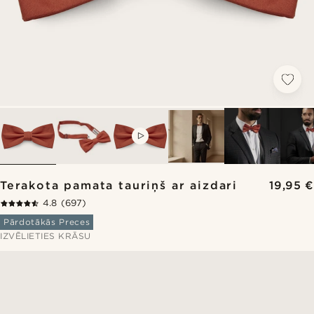
VIDEO
Terakota pamata tauriņš ar aizdari
19,95 €
4.8
(697)
Pārdotākās Preces
IZVĒLIETIES KRĀSU