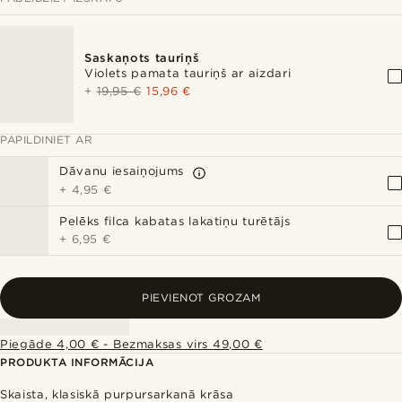
Saskaņots tauriņš
Violets pamata tauriņš ar aizdari
+
19,95 €
15,96 €
PAPILDINIET AR
Dāvanu iesaiņojums
+
4,95 €
Pelēks filca kabatas lakatiņu turētājs
+
6,95 €
PIEVIENOT GROZAM
Piegāde 4,00 € - Bezmaksas virs 49,00 €
PRODUKTA INFORMĀCIJA
Skaista, klasiskā purpursarkanā krāsa