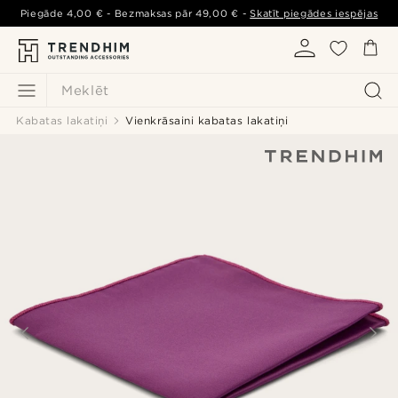
Piegāde
4,00 €
- Bezmaksas pār
49,00 €
-
Skatīt piegādes iespējas
Meklēt
Kabatas lakatiņi
Vienkrāsaini kabatas lakatiņi