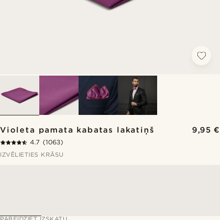
Violeta pamata kabatas lakatiņš
9,95 €
4.7
(1063)
IZVĒLIETIES KRĀSU
PABEIDZIET IZSKATU