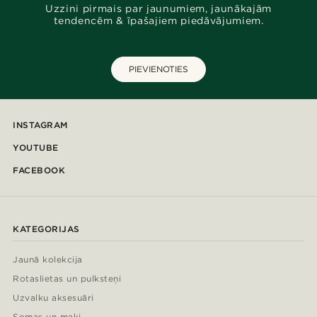
Uzzini pirmais par jaunumiem, jaunākajām
tendencēm & īpašajiem piedāvājumiem.
PIEVIENOTIES
INSTAGRAM
YOUTUBE
FACEBOOK
KATEGORIJAS
Jaunā kolekcija
Rotaslietas un pulksteņi
Uzvalku aksesuāri
Somas un maki