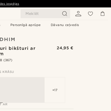
des iespējas
Meklēt
s
Personīgā aprūpe
Dāvanu ceļvedis
auri bikšturi ar
24,95 €
em
.8
(367)
ES KRĀSU
+17
ET AR