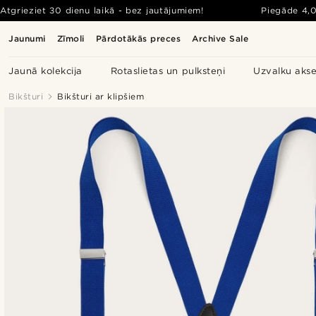
Atgrieziet 30 dienu laikā - bez jautājumiem!
Piegāde
4,
Jaunumi
Zīmoli
Pārdotākās preces
Archive Sale
Jaunā kolekcija
Rotaslietas un pulksteņi
Uzvalku akse
Bikšturi
Bikšturi ar klipšiem