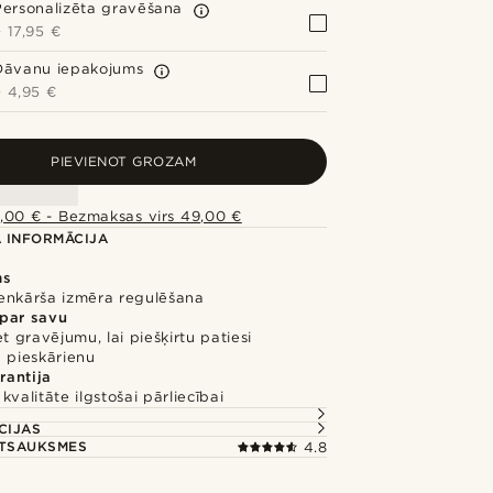
Personalizēta gravēšana
+
17,95 €
Dāvanu iepakojums
+
4,95 €
PIEVIENOT GROZAM
,00 € - Bezmaksas virs 49,00 €
 INFORMĀCIJA
ms
ienkārša izmēra regulēšana
 par savu
et gravējumu, lai piešķirtu patiesi
 pieskārienu
rantija
kvalitāte ilgstošai pārliecībai
CIJAS
ATSAUKSMES
4.8