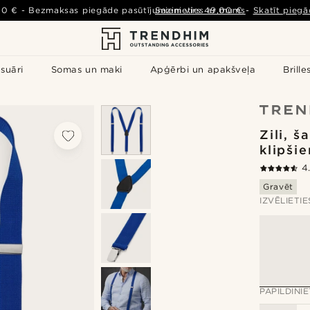
00 €
-
Bezmaksas piegāde pasūtījumiem virs
Sazinieties ar mums
49,00 €
-
Skatīt piegā
suāri
Somas un maki
Apģērbi un apakšveļa
Brille
Zili, š
klipši
4
Gravēt
IZVĒLIETI
PAPILDINI