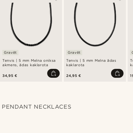
Gravēt
Gravēt
Tenvis | 5 mm Melna oniksa
Tenvis | 5 mm Melna ādas
T
akmens, ādas kaklarota
kaklarota
k
34,95 €
24,95 €
1
PENDANT NECKLACES