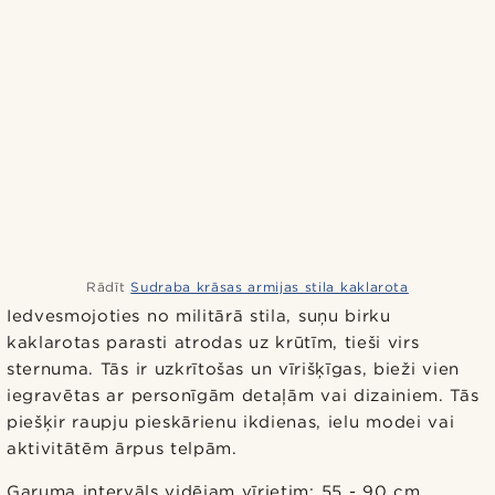
Rādīt
Sudraba krāsas armijas stila kaklarota
Iedvesmojoties no militārā stila, suņu birku
kaklarotas parasti atrodas uz krūtīm, tieši virs
sternuma. Tās ir uzkrītošas un vīrišķīgas, bieži vien
iegravētas ar personīgām detaļām vai dizainiem. Tās
piešķir raupju pieskārienu ikdienas, ielu modei vai
aktivitātēm ārpus telpām.
Garuma intervāls vidējam vīrietim: 55 - 90 cm.