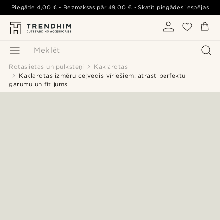
Piegāde
4,00 €
- Bezmaksas pār
49,00 €
-
Skatīt piegādes iespējas
Meklēt
Rotaslietas un pulksteņi
Kaklarotas
Kaklarotas izmēru ceļvedis vīriešiem: atrast perfektu
garumu un fit jums