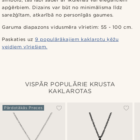
apģērbiem. Dizains var būt no minimālisma līdz
sarežģītam, atkarībā no personīgās gaumes.
Garuma diapazons vidusmēra vīrietim: 55 - 100 cm.
Paskaties uz
9 populārākajiem kaklarotu ķēžu
veidiem vīriešiem.
VISPĀR POPULĀRIE KRUSTA
KAKLAROTAS
Pārdotākās Preces