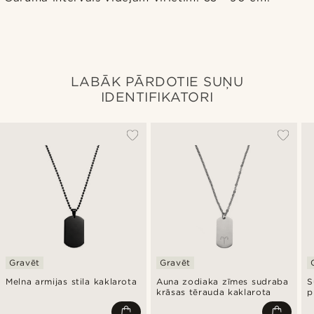
LABĀK PĀRDOTIE SUŅU
IDENTIFIKATORI
Gravēt
Gravēt
Melna armijas stila kaklarota
Auna zodiaka zīmes sudraba
S
krāsas tērauda kaklarota
p
a