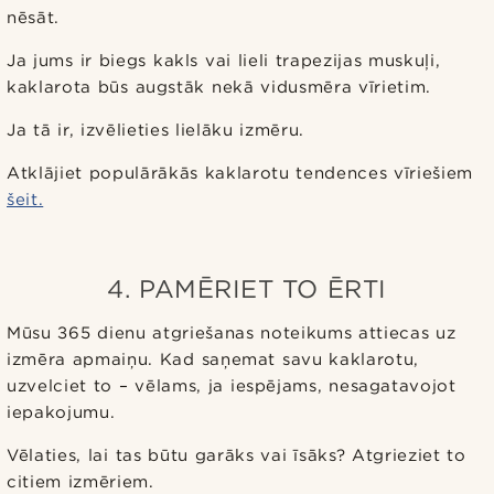
nēsāt.
Ja jums ir biegs kakls vai lieli trapezijas muskuļi,
kaklarota būs augstāk nekā vidusmēra vīrietim.
Ja tā ir, izvēlieties lielāku izmēru.
Atklājiet populārākās kaklarotu tendences vīriešiem
šeit.
4. PAMĒRIET TO ĒRTI
Mūsu 365 dienu atgriešanas noteikums attiecas uz
izmēra apmaiņu. Kad saņemat savu kaklarotu,
uzvelciet to – vēlams, ja iespējams, nesagatavojot
iepakojumu.
Vēlaties, lai tas būtu garāks vai īsāks? Atgrieziet to
citiem izmēriem.