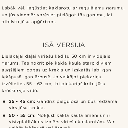
Labāk vēl, iegūstiet kaklarotu ar regulējamu garumu,
un jūs vienmēr varēsiet pielāgot tās garumu, lai
atbilstu jūsu apģērbam.
ĪSĀ VERSIJA
Lielākajai daļai vīriešu ķēdīšu 50 cm ir vidējais
garums. Tas nokrīt pie kakla kaula starp diviem
augšējiem pogas uz krekla un izskatās labi gan
iekšpusē, gan ārpusē. Ja valkājat piekariņu,
izvēlieties 55 - 63 cm, lai piekariņš kritu jūsu
krūškurvja vidū.
35 - 45 cm:
Gandrīz pieguļoša un būs redzama
virs jūsu krekla.
50 - 55 cm:
Nokļūst kakla kaula līmenī un ir
visizplatītākais izmērs vīriešu kaklarotām. Var