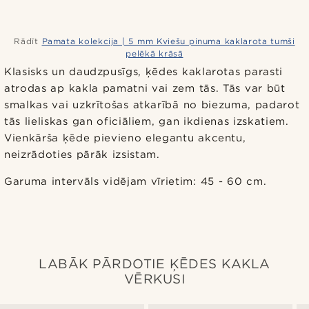
Rādīt
Pamata kolekcija | 5 mm Kviešu pinuma kaklarota tumši
pelēkā krāsā
Klasisks un daudzpusīgs, ķēdes kaklarotas parasti
atrodas ap kakla pamatni vai zem tās. Tās var būt
smalkas vai uzkrītošas atkarībā no biezuma, padarot
tās lieliskas gan oficiāliem, gan ikdienas izskatiem.
Vienkārša ķēde pievieno elegantu akcentu,
neizrādoties pārāk izsistam.
Garuma intervāls vidējam vīrietim: 45 - 60 cm.
LABĀK PĀRDOTIE ĶĒDES KAKLA
VĒRKUSI