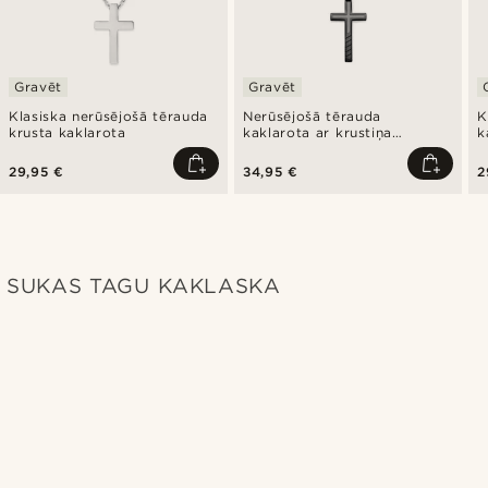
Gravēt
Gravēt
Klasiska nerūsējošā tērauda
Nerūsējošā tērauda
K
krusta kaklarota
kaklarota ar krustiņa
k
piekariņu melnā krāsā
29,95 €
34,95 €
2
SUKAS TAGU KAKLASKA