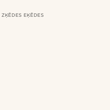
ZĶĒDES EĶĒDES