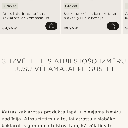
Gravēt
Gravēt
Atlas | Sudraba krāsas
Sudraba krāsas kaklarota ar
A
kaklarota ar kompasa un
piekariņu un cirkonija
k
azūrmalahīta piekariņu
akmentiņu
p
64,95 €
39,95 €
5
3. IZVĒLIETIES ATBILSTOŠO IZMĒRU
JŪSU VĒLAMAJAI PIEGUSTEI
Katras kaklarotas produkta lapā ir pieejama izmēru
vadlīnija. Atsaucieties uz to, lai atrastu vislabāko
kaklarotas garumu atbilstoši tam, kā vēlaties to