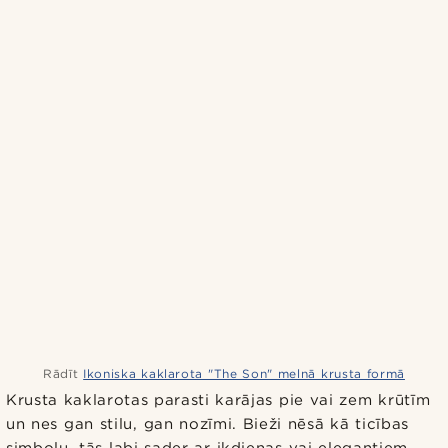
Rādīt
Ikoniska kaklarota "The Son" melnā krusta formā
Krusta kaklarotas parasti karājas pie vai zem krūtīm
un nes gan stilu, gan nozīmi. Bieži nēsā kā ticības
simbolu, tās labi sader ar ikdienas vai elegantiem