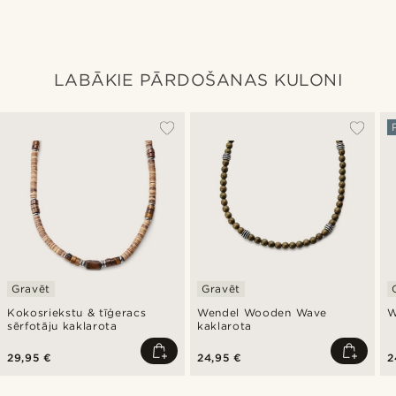
LABĀKIE PĀRDOŠANAS KULONI
Gravēt
Gravēt
Kokosriekstu & tīģeracs
Wendel Wooden Wave
W
sērfotāju kaklarota
kaklarota
29,95 €
24,95 €
2