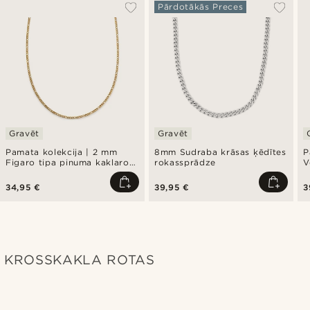
Pārdotākās Preces
Gravēt
Gravēt
Pamata kolekcija | 2 mm
8mm Sudraba krāsas ķēdītes
P
Figaro tipa pinuma kaklarota
rokassprādze
V
zelta krāsā
t
p
34,95 €
39,95 €
3
KROSSKAKLA ROTAS