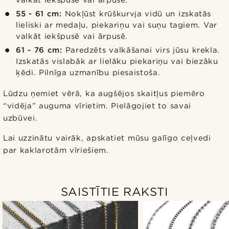
valkāt iekšpusē vai ārpusē.
55 - 61 cm:
Nokļūst krūškurvja vidū un izskatās
lieliski ar medaļu, piekariņu vai suņu tagiem. Var
valkāt iekšpusē vai ārpusē.
61 - 76 cm:
Paredzēts valkāšanai virs jūsu krekla.
Izskatās vislabāk ar lielāku piekariņu vai biezāku
ķēdi. Pilnīga uzmanību piesaistoša.
Lūdzu ņemiet vērā, ka augšējos skaitļus piemēro
“vidēja” auguma vīrietim. Pielāgojiet to savai
uzbūvei.
Lai uzzinātu vairāk, apskatiet mūsu galīgo ceļvedi
par kaklarotām vīriešiem.
SAISTĪTIE RAKSTI