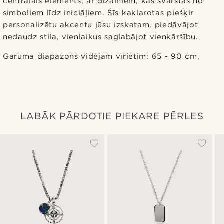
centrālais elements, ar dizainiem, kas svārstās no
simboliem līdz iniciāļiem. Šīs kaklarotas piešķir
personalizētu akcentu jūsu izskatam, piedāvājot
nedaudz stila, vienlaikus saglabājot vienkāršību.
Garuma diapazons vidējam vīrietim: 65 - 90 cm.
LABĀK PĀRDOTIE PIEKARE PĒRLES