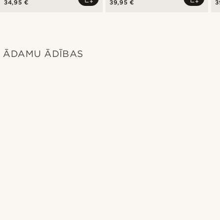
34,95 €
39,95 €
3
ĀDAMU ĀDĪBAS