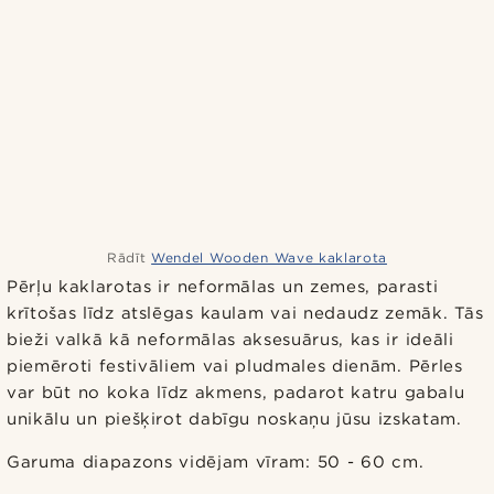
Rādīt
Wendel Wooden Wave kaklarota
Pērļu kaklarotas ir neformālas un zemes, parasti
krītošas līdz atslēgas kaulam vai nedaudz zemāk. Tās
bieži valkā kā neformālas aksesuārus, kas ir ideāli
piemēroti festivāliem vai pludmales dienām. Pērles
var būt no koka līdz akmens, padarot katru gabalu
unikālu un piešķirot dabīgu noskaņu jūsu izskatam.
Garuma diapazons vidējam vīram: 50 - 60 cm.