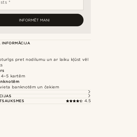
sts *
INFORMĒT MANI
 INFORMĀCIJA
noturīgs pret nodilumu un ar laiku kļūst vēl
ks
rs
 4–5 kartēm
anknotēm
 vieta banknotēm un čekiem
CIJAS
ATSAUKSMES
4.5