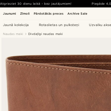
Atgrieziet 30 dienu laikā - bez jautājumiem!
Piegāde
4,
Jaunumi
Zīmoli
Pārdotākās preces
Archive Sale
Jaunā kolekcija
Rotaslietas un pulksteņi
Uzvalku akse
Naudas maki
Divdaļīgi naudas maki