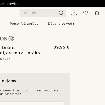
des iespējas
Meklēt
s
Personīgā aprūpe
Dāvanu ceļvedis
nbrūns
39,95 €
rnijas mazs maks
.5
(78)
pieejams
es saņemt paziņojumu, kad produkts
būs pieejams?