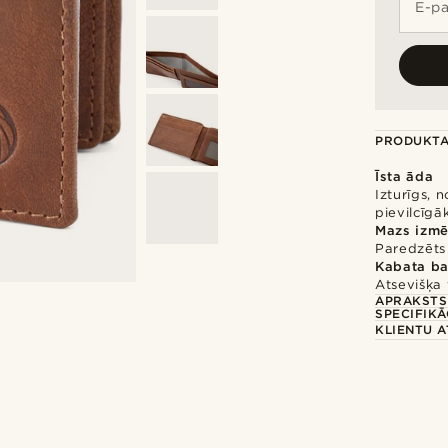
E-pa
PRODUKTA
Īsta āda
Izturīgs, 
pievilcīgā
Mazs izmē
Paredzēts
Kabata b
Atsevišķa
APRAKSTS
SPECIFIKĀ
KLIENTU 