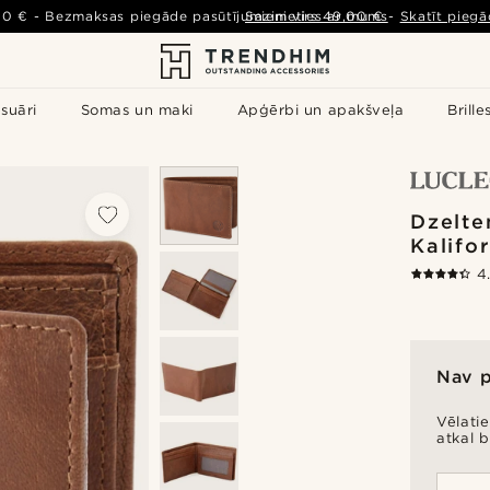
00 €
-
Bezmaksas piegāde pasūtījumiem virs
Sazinieties ar mums
49,00 €
-
Skatīt piegā
suāri
Somas un maki
Apģērbi un apakšveļa
Brille
Dzelte
Kalifo
4
Nav 
Vēlati
atkal 