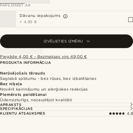
PAPILDINIET AR
Dāvanu iepakojums
+
4,95 €
IZVĒLIETIES IZMĒRU
Piegāde 4,00 € - Bezmaksas virs 49,00 €
PRODUKTA INFORMĀCIJA
Nerūsējošais tērauds
Saglabā spīdumu - bez rūsas, bez izbalēšanas
Bez niķeļa
Novērš kairinājumu un alerģiskas reakcijas
Piemērots peldēšanai
Ūdensizturīgs, nezaudējot kvalitāti
APRAKSTS
SPECIFIKĀCIJAS
KLIENTU ATSAUKSMES
4.8