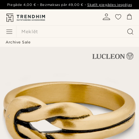
Piegāde
4,00 €
- Bezmaksas pār
49,00 €
-
Skatīt piegādes iespējas
Meklēt
Archive Sale