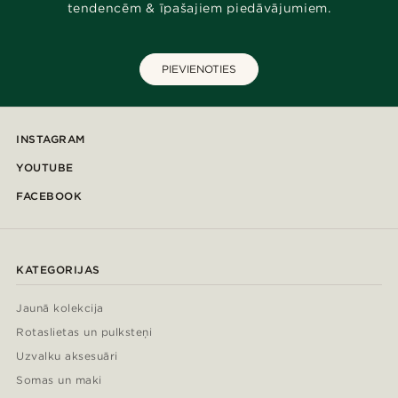
tendencēm & īpašajiem piedāvājumiem.
PIEVIENOTIES
INSTAGRAM
YOUTUBE
FACEBOOK
KATEGORIJAS
Jaunā kolekcija
Rotaslietas un pulksteņi
Uzvalku aksesuāri
Somas un maki