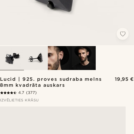
Lucid | 925. proves sudraba melns
19,95 €
8mm kvadrāta auskars
4.7
(377)
IZVĒLIETIES KRĀSU