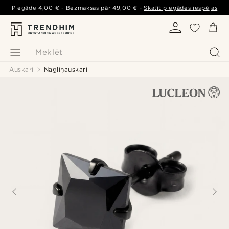
Piegāde
4,00 €
- Bezmaksas pār
49,00 €
-
Skatīt piegādes iespējas
Meklēt
Auskari
Nagliņauskari