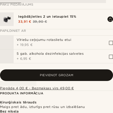
PAKU PIEDĀVĀJUMS
Iegādājieties 2 un ietaupiet 15%
33,91 €
39,90 €
PAPILDINIET AR
Vīriešu ceļojumu rotaslietu etui
+
19,95 €
5 gab. alkohola dezinfekcijas salvetes
+
6,95 €
PIEVIENOT GROZAM
Piegāde 4,00 € - Bezmaksas virs 49,00 €
PRODUKTA INFORMĀCIJA
Ķirurģiskais tērauds
Maigs pret ādu, izturīgs pret rūsu un izbalēšanu
Bez niķeļa