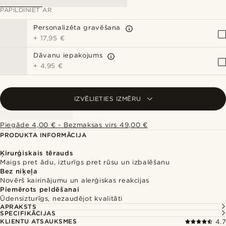
PAPILDINIET AR
Personalizēta gravēšana
+
17,95 €
Dāvanu iepakojums
+
4,95 €
IZVĒLIETIES IZMĒRU
Piegāde 4,00 € - Bezmaksas virs 49,00 €
PRODUKTA INFORMĀCIJA
Ķirurģiskais tērauds
Maigs pret ādu, izturīgs pret rūsu un izbalēšanu
Bez niķeļa
Novērš kairinājumu un alerģiskas reakcijas
Piemērots peldēšanai
Ūdensizturīgs, nezaudējot kvalitāti
APRAKSTS
SPECIFIKĀCIJAS
KLIENTU ATSAUKSMES
4.7