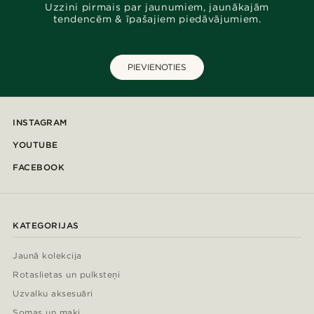
Uzzini pirmais par jaunumiem, jaunākajām
tendencēm & īpašajiem piedāvājumiem.
PIEVIENOTIES
INSTAGRAM
YOUTUBE
FACEBOOK
KATEGORIJAS
Jaunā kolekcija
Rotaslietas un pulksteņi
Uzvalku aksesuāri
Somas un maki