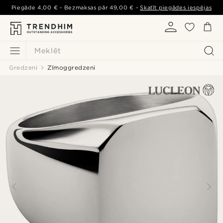
Piegāde
4,00 €
- Bezmaksas pār
49,00 €
-
Skatīt piegādes iespējas
Meklēt
Gredzeni
Zīmoggredzeni