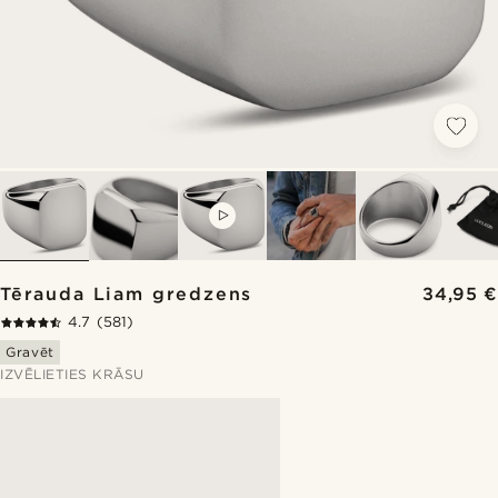
VIDEO
Tērauda Liam ​​gredzens
34,95 €
4.7
(581)
Gravēt
IZVĒLIETIES KRĀSU